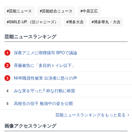
#芸能ニュース
#芸能総合ニュース
#中居正広
#SMILE-UP.（旧ジャニーズ）
#博多大吉
#博多華丸・大吉
#お笑い芸人
芸能ニュースランキング
深夜アニメに喫煙描写 BPOで議論
1
斉藤被告に「多目的トイレ以下」
2
NHK職員性被害 出演者に怒りの声
3
みな実を守った? 粋な行動に称賛
4
高校生の信子 勉強中の姿を公開
5
芸能ニュースランキングをもっと見る
画像アクセスランキング