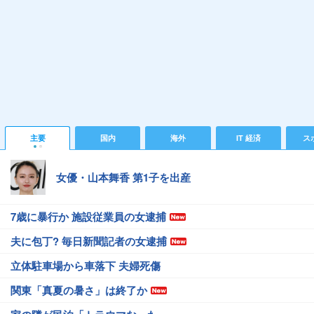
主要
国内
海外
IT 経済
ス
女優・山本舞香 第1子を出産
7歳に暴行か 施設従業員の女逮捕
夫に包丁? 毎日新聞記者の女逮捕
立体駐車場から車落下 夫婦死傷
関東「真夏の暑さ」は終了か