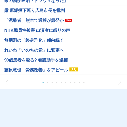
家の隣が民泊「トラウマなった」
露 原爆投下巡り広島市長を批判
「泥酔者」熊本で通報が頻発か
NHK職員性被害 出演者に怒りの声
無期刑の「終身刑化」傾向続く
れいわ「いのちの党」に変更へ
90歳患者を殴る? 看護助手を逮捕
藤原竜也「労務改善」をアピール