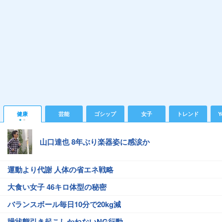
健康
芸能
ゴシップ
女子
トレンド
Y
山口達也 8年ぶり楽器姿に感涙か
運動より代謝 人体の省エネ戦略
大食い女子 46キロ体型の秘密
バランスボール毎日10分で20kg減
躁状態引き起こしかねないNG行動