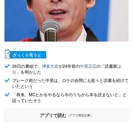
ざっくり言うと
26日の番組で、
博多大吉
が24年前の
中居正広
の「読書家ぶ
り」を明かした
ブレーク前だった中居は、ロケの合間にも延々と読書を続けて
いたという
「将来、MCとかをやるなら今のうちから本を読まないと」と
語っていたそう
アプリで読む
（アプリ限定記事）