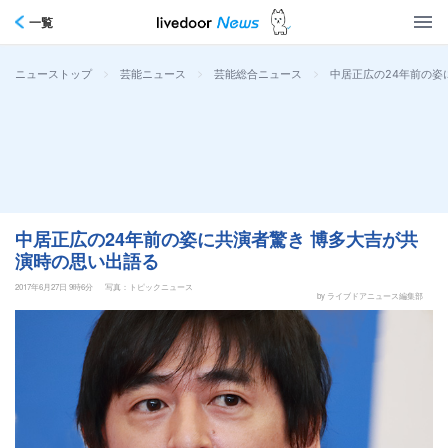
一覧
>
>
>
中居正広の24年前の姿
ニューストップ
芸能ニュース
芸能総合ニュース
中居正広の24年前の姿に共演者驚き 博多大吉が共
演時の思い出語る
2017年6月27日 9時6分
写真：トピックニュース
by ライブドアニュース編集部