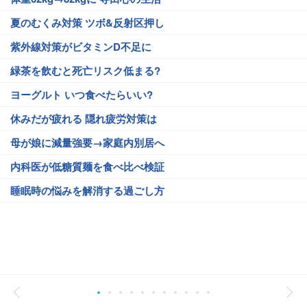
夏のむくみ対策 ツボ&反射区押し
紫外線対策がビタミンD不足に
緑茶を飲むと死亡リスク低まる?
ヨーグルト いつ食べたらいい?
休みだが疲れる 隠れ疲労対策は
母が娘に減量強要→家庭内別居へ
内科医が低糖質麺を食べ比べ検証
睡眠時の悩みを解消する過ごし方