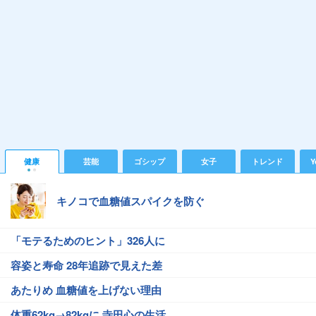
健康
芸能
ゴシップ
女子
トレンド
Y
キノコで血糖値スパイクを防ぐ
「モテるためのヒント」326人に
容姿と寿命 28年追跡で見えた差
あたりめ 血糖値を上げない理由
体重62kg→82kgに 寺田心の生活