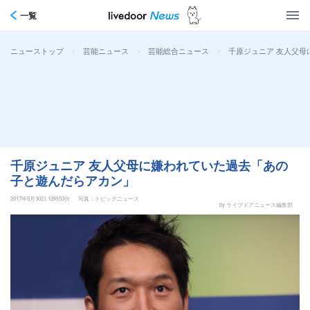
一覧
>
>
>
千原ジュニア 友人父
ニューストップ
芸能ニュース
芸能総合ニュース
千原ジュニア 友人父母に嫌われていた過去「あの
子と遊んだらアカン」
2017年5月30日 12時53分
写真：トピックニュース
by ライブドアニュース編集部