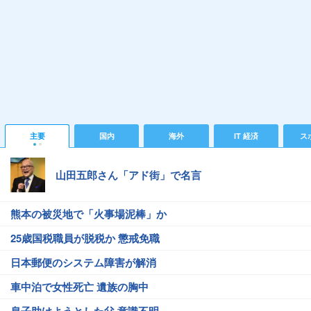
主要
国内
海外
IT 経済
ス
山田五郎さん「アド街」で名言
熊本の被災地で「火事場泥棒」か
25歳国税職員が脱税か 懲戒免職
日本郵便のシステム障害が解消
車中泊で女性死亡 遺族の胸中
息子助けようとした父 意識不明