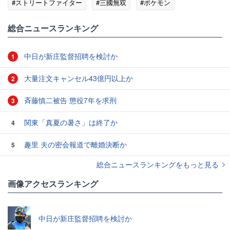
#ストリートファイター
#三國無双
#ポケモン
#ゲームの話題
総合ニュースランキング
中日が新庄監督招聘を検討か
1
大量注文キャンセル43億円以上か
2
斉藤慎二被告 懲役7年を求刑
3
関東「真夏の暑さ」は終了か
4
趣里 夫の密会報道で離婚決断か
5
総合ニュースランキングをもっと見る
画像アクセスランキング
中日が新庄監督招聘を検討か