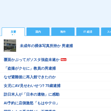
主要
国内
海外
IT 経済
ス
未成年の裸体写真所持か 男逮捕
覆面かぶってガソスタ強盗未遂か
「盗撮がクセに」教員の男逮捕
なぜ避難後に再入館できたのか
女児にAV見せわいせつ? 75歳逮捕
訪日米人が「日本の遺物」に感動
AI予約に店側激怒「もはやテロ」