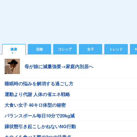
健康
芸能
ゴシップ
女子
トレンド
Y
母が娘に減量強要→家庭内別居へ
睡眠時の悩みを解消する過ごし方
運動より代謝 人体の省エネ戦略
大食い女子 46キロ体型の秘密
バランスボール毎日10分で20kg減
躁状態引き起こしかねないNG行動
キウイを食べる際の3つの注意点