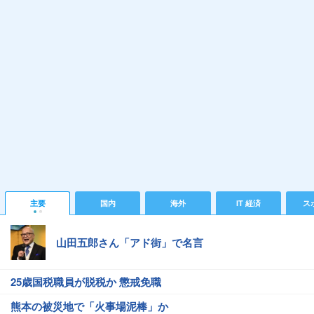
主要
国内
海外
IT 経済
ス
山田五郎さん「アド街」で名言
25歳国税職員が脱税か 懲戒免職
熊本の被災地で「火事場泥棒」か