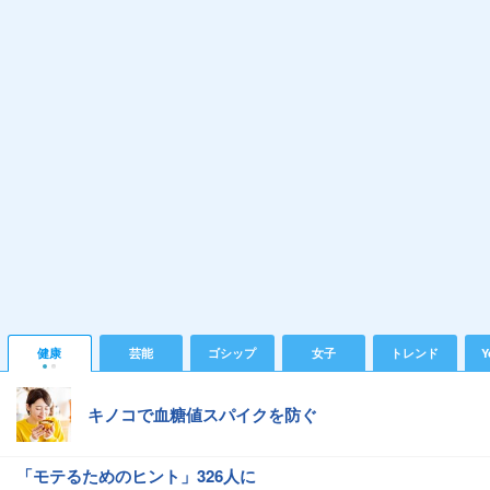
健康
芸能
ゴシップ
女子
トレンド
Y
キノコで血糖値スパイクを防ぐ
「モテるためのヒント」326人に