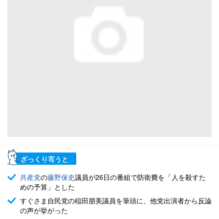
ざっくり言うと
共産党
の
藤野保史
議員が26日の番組で防衛費を「人を殺すた
めの予算」とした
すぐさま自民党の稲田朋美議員を筆頭に、他党出演者から反論
の声が挙がった