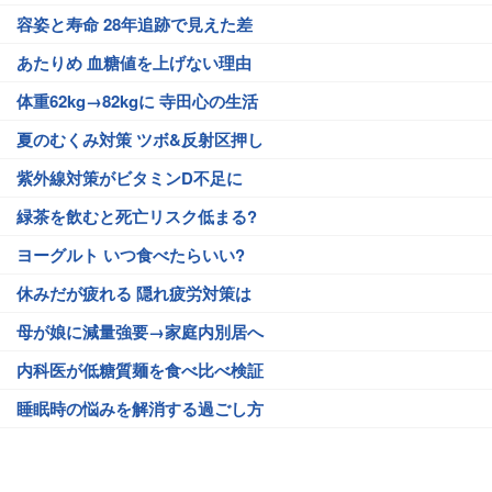
容姿と寿命 28年追跡で見えた差
あたりめ 血糖値を上げない理由
体重62kg→82kgに 寺田心の生活
夏のむくみ対策 ツボ&反射区押し
紫外線対策がビタミンD不足に
緑茶を飲むと死亡リスク低まる?
ヨーグルト いつ食べたらいい?
休みだが疲れる 隠れ疲労対策は
母が娘に減量強要→家庭内別居へ
内科医が低糖質麺を食べ比べ検証
睡眠時の悩みを解消する過ごし方