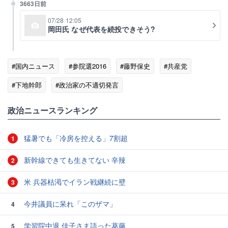
3663日前
07/28 12:05
岡田氏 なぜ代表を続投できそう?
#国内ニュース
#参院選2016
#藤野保史
#共産党
#下地幹郎
#政治家の不適切発言
政治ニュースランキング
猛暑でも「冷房を控える」7割超
1
新幹線できても生きてない 辛辣
2
米 兵器枯渇でイラン戦継続に壁
3
今井議員に呆れ「このザマ」
4
学習院中退 佳子さま語った葛藤
5