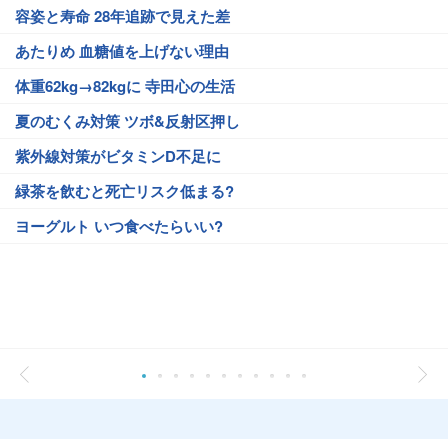
容姿と寿命 28年追跡で見えた差
あたりめ 血糖値を上げない理由
体重62kg→82kgに 寺田心の生活
夏のむくみ対策 ツボ&反射区押し
紫外線対策がビタミンD不足に
緑茶を飲むと死亡リスク低まる?
ヨーグルト いつ食べたらいい?