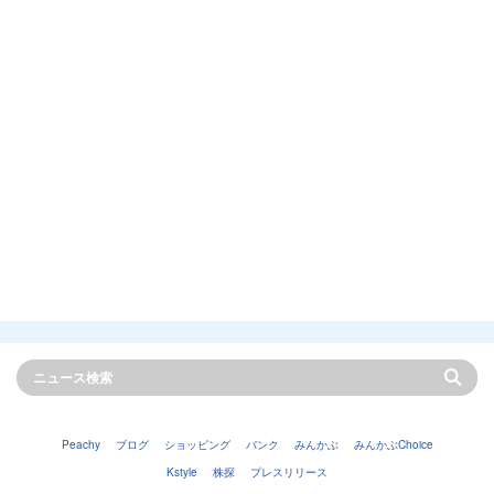
Peachy
ブログ
ショッピング
バンク
みんかぶ
みんかぶChoice
Kstyle
株探
プレスリリース