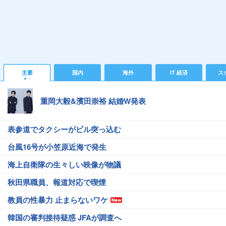
主要
国内
海外
IT 経済
ス
重岡大毅&濱田崇裕 結婚W発表
表参道でタクシーがビル突っ込む
台風16号が小笠原近海で発生
海上自衛隊の生々しい映像が物議
秋田県職員、報道対応で喫煙
教員の性暴力 止まらないワケ
韓国の審判接待疑惑 JFAが調査へ