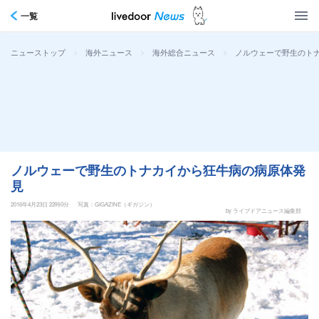
一覧
>
>
>
ノルウェーで野生のト
ニューストップ
海外ニュース
海外総合ニュース
ノルウェーで野生のトナカイから狂牛病の病原体発
見
2016年4月23日 22時0分
写真：GIGAZINE（ギガジン）
by ライブドアニュース編集部