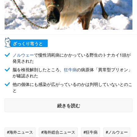
ざっくり言うと
ノルウェー
で慢性消耗病にかかっている野生のトナカイ1頭が
発見された
脳を検視解剖したところ、
狂牛病
の病原体「異常型プリオン」
が確認された
他の個体にも感染が広がっているのかは判明していないとのこ
と
続きを読む
#海外ニュース
#海外総合ニュース
#狂牛病
#ノルウェー