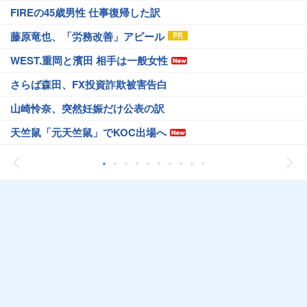
FIREの45歳男性 仕事復帰した訳
藤原竜也、「労務改善」アピール
WEST.重岡と濱田 相手は一般女性
さらば森田、FX投資詐欺被害告白
山崎怜奈、突然妊娠だけ公表の訳
天竺鼠「元天竺鼠」でKOC出場へ