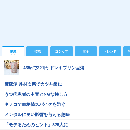
健康
芸能
ゴシップ
女子
トレンド
Y
465gで321円 ドンキプリン品薄
麻辣湯 具材次第でカツ丼級に
うつ病患者の本音とNGな接し方
キノコで血糖値スパイクを防ぐ
メンタルに良い影響を与える趣味
「モテるためのヒント」326人に