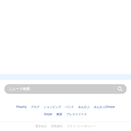
Peachy
ブログ
ショッピング
バンク
みんかぶ
みんかぶChoice
Kstyle
株探
プレスリリース
運営会社
利用規約
プライバシーポリシー