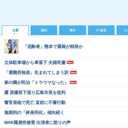
主要
国内
海外
IT 経済
ス
「泥酔者」熊本で通報が頻発か
立体駐車場から車落下 夫婦死傷
「避難所格差」生まれてしまう訳
家の隣が民泊「トラウマなった」
露 原爆投下巡り広島市長を批判
警官発砲で死亡 直前に不審行動
無期刑の「終身刑化」傾向続く
NHK職員性被害 出演者に怒りの声