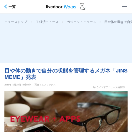
一覧
>
>
>
目や体の動きで自分
ニューストップ
IT 経済ニュース
ガジェットニュース
目や体の動きで自分の状態を管理するメガネ「JINS
MEME」発表
2015年10月28日 11時55分
写真：エスマックス
by ライブドアニュース編集部