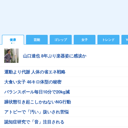
健康
芸能
ゴシップ
女子
トレンド
Y
山口達也 8年ぶり楽器姿に感涙か
運動より代謝 人体の省エネ戦略
大食い女子 46キロ体型の秘密
バランスボール毎日10分で20kg減
躁状態引き起こしかねないNG行動
アトピーで「汚い」扱いされ苦悩
認知症研究で「音」注目される