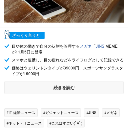
ざっくり言うと
目や体の動きで自分の状態を管理する
メガネ
「
JINS
MEME」
が11月5日に登場
スマホと連携し、目の疲れなどをライフログとして記録できる
価格はウェリントンタイプが39000円、スポーツサングラスタ
イプが19000円
続きを読む
#IT 経済ニュース
#ガジェットニュース
#JINS
#メガネ
#ネット・ITニュース
#これはすごい(ﾟ∀ﾟ)