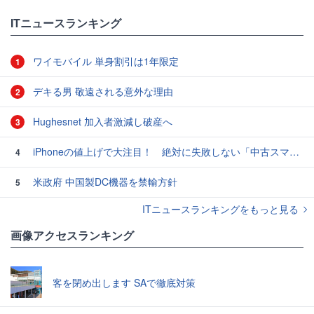
ITニュースランキング
ワイモバイル 単身割引は1年限定
1
デキる男 敬遠される意外な理由
2
Hughesnet 加入者激減し破産へ
3
iPhoneの値上げで大注目！ 絶対に失敗しない「中古スマホ」の売り方＆買い方
4
米政府 中国製DC機器を禁輸方針
5
ITニュースランキングをもっと見る
画像アクセスランキング
客を閉め出します SAで徹底対策