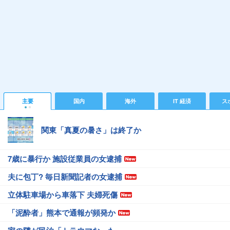
主要
国内
海外
IT 経済
ス
関東「真夏の暑さ」は終了か
7歳に暴行か 施設従業員の女逮捕
夫に包丁? 毎日新聞記者の女逮捕
立体駐車場から車落下 夫婦死傷
「泥酔者」熊本で通報が頻発か