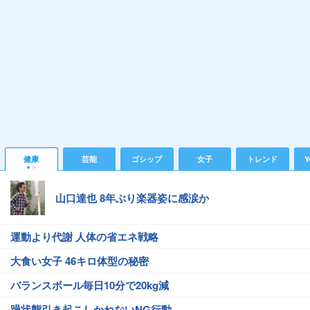
健康
芸能
ゴシップ
女子
トレンド
Y
山口達也 8年ぶり楽器姿に感涙か
運動より代謝 人体の省エネ戦略
大食い女子 46キロ体型の秘密
バランスボール毎日10分で20kg減
躁状態引き起こしかねないNG行動