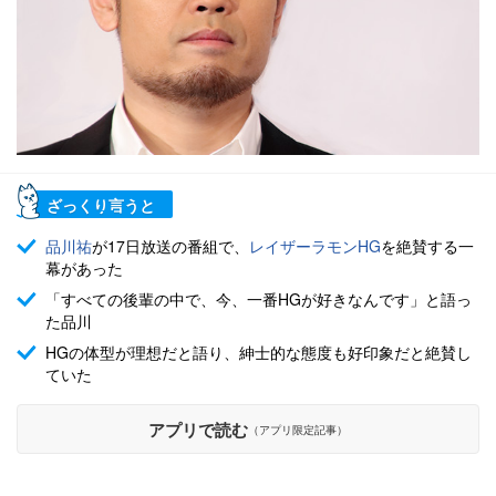
ざっくり言うと
品川祐
が17日放送の番組で、
レイザーラモンHG
を絶賛する一
幕があった
「すべての後輩の中で、今、一番HGが好きなんです」と語っ
た品川
HGの体型が理想だと語り、紳士的な態度も好印象だと絶賛し
ていた
アプリで読む
（アプリ限定記事）