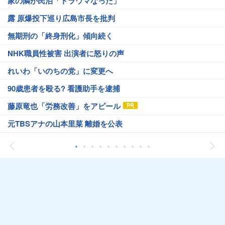
家の隣が民泊「トラウマなった」
露 原爆投下巡り広島市長を批判
無期刑の「終身刑化」傾向続く
NHK職員性被害 出演者に怒りの声
れいわ「いのちの党」に変更へ
90歳患者を殴る? 看護助手を逮捕
藤原竜也「労務改善」をアピール
元TBSアナの山本里菜 離婚を公表