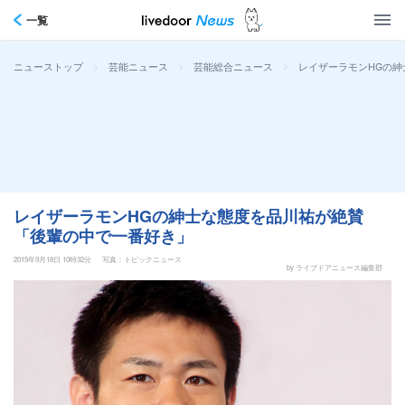
一覧
>
>
>
レイザーラモンHGの
ニューストップ
芸能ニュース
芸能総合ニュース
レイザーラモンHGの紳士な態度を品川祐が絶賛
「後輩の中で一番好き」
2015年9月18日 10時32分
写真：トピックニュース
by ライブドアニュース編集部