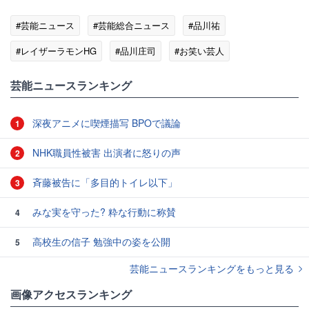
#芸能ニュース
#芸能総合ニュース
#品川祐
#レイザーラモンHG
#品川庄司
#お笑い芸人
#アメトーーク!
芸能ニュースランキング
深夜アニメに喫煙描写 BPOで議論
1
NHK職員性被害 出演者に怒りの声
2
斉藤被告に「多目的トイレ以下」
3
みな実を守った? 粋な行動に称賛
4
高校生の信子 勉強中の姿を公開
5
芸能ニュースランキングをもっと見る
画像アクセスランキング