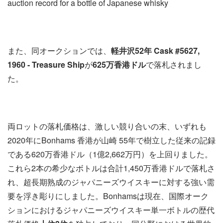
auction record for a bottle of Japanese whisky
また、同オークションでは、
軽井沢
52
年
Cask #5627,
1960 - Treasure Ship
が
625
万香港ドル
で落札されまし
た。
両ロットの落札価格は、激しい競り合いの末、いずれも
2020年にBonhams 香港が山崎 55年で樹立した従来の記録
である620万香港ドル（1億2,662万円）を上回りました。
これら2本の希少なボトルは合計1,450万香港ドルで落札さ
れ、超長期熟成のジャパニーズウイスキーに対する強い需
要を浮き彫りにしました。Bonhamsは現在、国際オーク
ションにおけるジャパニーズウイスキー単一ボトルの歴代