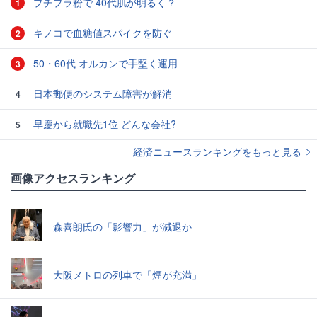
プチプラ粉で 40代肌が明るく？
1
キノコで血糖値スパイクを防ぐ
2
50・60代 オルカンで手堅く運用
3
日本郵便のシステム障害が解消
4
早慶から就職先1位 どんな会社?
5
経済ニュースランキングをもっと見る
画像アクセスランキング
森喜朗氏の「影響力」が減退か
大阪メトロの列車で「煙が充満」