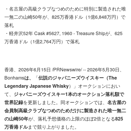
・名古屋の高級クラブなつめのために特別に製造された唯
一無二の山崎50年が、825万香港ドル（1億6,848万円）で
落札
・軽井沢52年 Cask #5627, 1960 - Treasure Shipが、625
万香港ドル（1億2,764万円）で落札
香港、2026年6月15日 /PRNewswire/ -- 2026年5月30日、
Bonhams
は、
「
伝説のジャパニーズウイスキー（
The
Legendary Japanese Whisky
）」オークションにおい
て、
ジャパニーズウイスキー
1
本のオークション落札額で
世界記録
を更新しました。同オークションでは、
名古屋の
会員制高級クラブなつめ
のためだけに製造された唯一無二
の山崎
50
年
が、落札予想価格の上限のほぼ2倍となる
825
万香港ドル
まで競り上がりました。