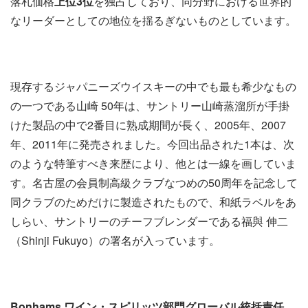
落札価格
上位
3
位
を独占しており、同分野における世界的
なリーダーとしての地位を揺るぎないものとしています。
現存するジャパニーズウイスキーの中でも最も希少なもの
の一つである山崎 50年は、サントリー山崎蒸溜所が手掛
けた製品の中で2番目に熟成期間が長く、2005年、2007
年、2011年に発売されました。今回出品された1本は、次
のような特筆すべき来歴により、他とは一線を画していま
す。名古屋の会員制高級クラブなつめの50周年を記念して
同クラブのためだけに製造されたもので、和紙ラベルをあ
しらい、サントリーのチーフブレンダーである福與 伸二
（Shinji Fukuyo）の署名が入っています。
Bonhams
ワイン・スピリッツ部門グローバル統括責任