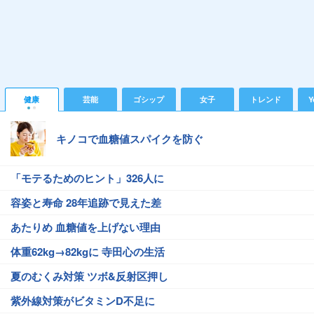
健康
芸能
ゴシップ
女子
トレンド
Y
キノコで血糖値スパイクを防ぐ
「モテるためのヒント」326人に
容姿と寿命 28年追跡で見えた差
あたりめ 血糖値を上げない理由
体重62kg→82kgに 寺田心の生活
夏のむくみ対策 ツボ&反射区押し
紫外線対策がビタミンD不足に