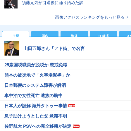
須藤元気が引退後に踊り始めた訳
画像アクセスランキングをもっと見る
主要
国内
海外
IT 経済
ス
山田五郎さん「アド街」で名言
25歳国税職員が脱税か 懲戒免職
熊本の被災地で「火事場泥棒」か
日本郵便のシステム障害が解消
車中泊で女性死亡 遺族の胸中
日本人が誤解 海外タトゥー事情
息子助けようとした父 意識不明
佐野航大 PSVへの完全移籍が決定