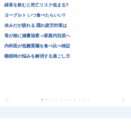
緑茶を飲むと死亡リスク低まる?
ヨーグルト いつ食べたらいい?
休みだが疲れる 隠れ疲労対策は
母が娘に減量強要→家庭内別居へ
内科医が低糖質麺を食べ比べ検証
睡眠時の悩みを解消する過ごし方