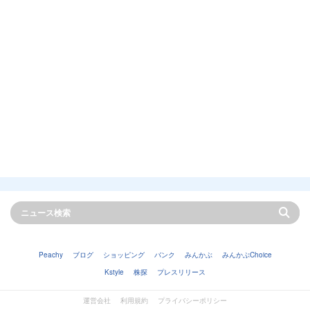
Peachy
ブログ
ショッピング
バンク
みんかぶ
みんかぶChoice
Kstyle
株探
プレスリリース
運営会社
利用規約
プライバシーポリシー