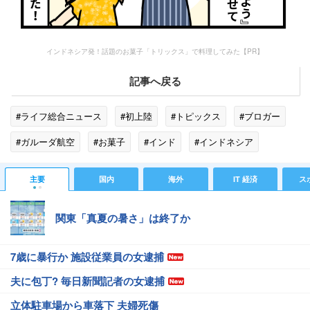
インドネシア発！話題のお菓子「トリックス」で料理してみた【PR】
記事へ戻る
#ライフ総合ニュース
#初上陸
#トピックス
#ブロガー
#ガルーダ航空
#お菓子
#インド
#インドネシア
主要
国内
海外
IT 経済
ス
関東「真夏の暑さ」は終了か
7歳に暴行か 施設従業員の女逮捕
夫に包丁? 毎日新聞記者の女逮捕
立体駐車場から車落下 夫婦死傷