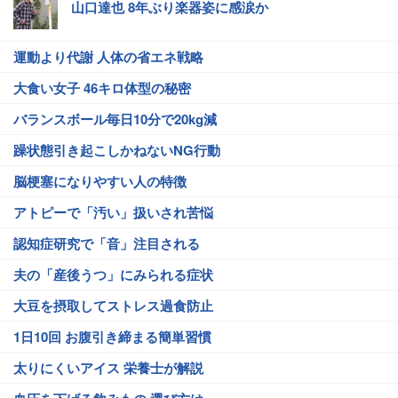
山口達也 8年ぶり楽器姿に感涙か
運動より代謝 人体の省エネ戦略
大食い女子 46キロ体型の秘密
バランスボール毎日10分で20kg減
躁状態引き起こしかねないNG行動
脳梗塞になりやすい人の特徴
アトピーで「汚い」扱いされ苦悩
認知症研究で「音」注目される
夫の「産後うつ」にみられる症状
大豆を摂取してストレス過食防止
1日10回 お腹引き締まる簡単習慣
太りにくいアイス 栄養士が解説