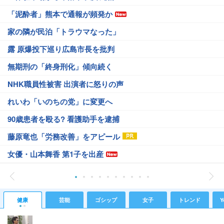
「泥酔者」熊本で通報が頻発か
家の隣が民泊「トラウマなった」
露 原爆投下巡り広島市長を批判
無期刑の「終身刑化」傾向続く
NHK職員性被害 出演者に怒りの声
れいわ「いのちの党」に変更へ
90歳患者を殴る? 看護助手を逮捕
藤原竜也「労務改善」をアピール
女優・山本舞香 第1子を出産
健康
芸能
ゴシップ
女子
トレンド
Y