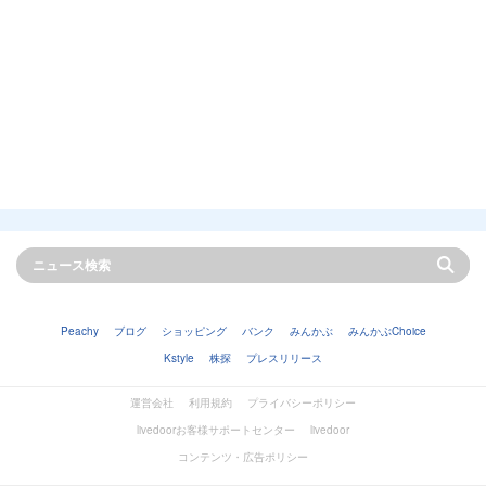
Peachy
ブログ
ショッピング
バンク
みんかぶ
みんかぶChoice
Kstyle
株探
プレスリリース
運営会社
利用規約
プライバシーポリシー
livedoorお客様サポートセンター
livedoor
コンテンツ・広告ポリシー