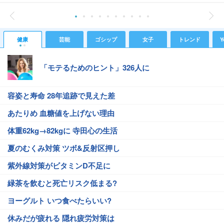
健康
芸能
ゴシップ
女子
トレンド
Y
「モテるためのヒント」326人に
容姿と寿命 28年追跡で見えた差
あたりめ 血糖値を上げない理由
体重62kg→82kgに 寺田心の生活
夏のむくみ対策 ツボ&反射区押し
紫外線対策がビタミンD不足に
緑茶を飲むと死亡リスク低まる?
ヨーグルト いつ食べたらいい?
休みだが疲れる 隠れ疲労対策は