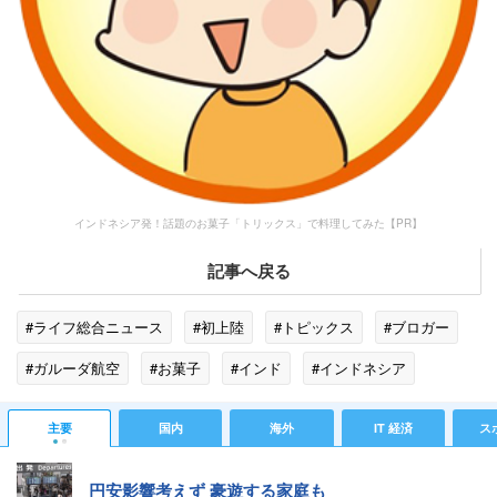
インドネシア発！話題のお菓子「トリックス」で料理してみた【PR】
記事へ戻る
#ライフ総合ニュース
#初上陸
#トピックス
#ブロガー
#ガルーダ航空
#お菓子
#インド
#インドネシア
主要
国内
海外
IT 経済
ス
円安影響考えず 豪遊する家庭も