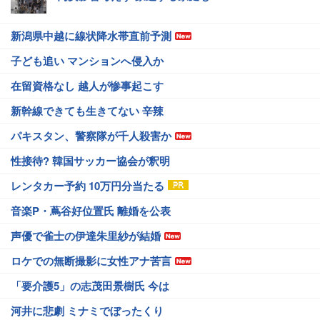
新潟県中越に線状降水帯直前予測
子ども追い マンションへ侵入か
在留資格なし 越人が惨事起こす
新幹線できても生きてない 辛辣
パキスタン、警察隊が千人殺害か
性接待? 韓国サッカー協会が釈明
レンタカー予約 10万円分当たる
音楽P・蔦谷好位置氏 離婚を公表
声優で雀士の伊達朱里紗が結婚
ロケでの無断撮影に女性アナ苦言
「要介護5」の志茂田景樹氏 今は
河井に悲劇 ミナミでぼったくり