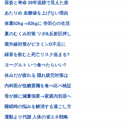
容姿と寿命 28年追跡で見えた差
あたりめ 血糖値を上げない理由
体重62kg→82kgに 寺田心の生活
夏のむくみ対策 ツボ&反射区押し
紫外線対策がビタミンD不足に
緑茶を飲むと死亡リスク低まる?
ヨーグルト いつ食べたらいい?
休みだが疲れる 隠れ疲労対策は
内科医が低糖質麺を食べ比べ検証
母が娘に減量強要→家庭内別居へ
睡眠時の悩みを解消する過ごし方
運動より代謝 人体の省エネ戦略