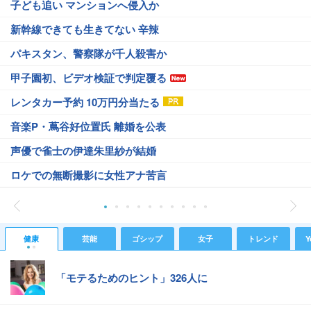
子ども追い マンションへ侵入か
新幹線できても生きてない 辛辣
パキスタン、警察隊が千人殺害か
甲子園初、ビデオ検証で判定覆る
レンタカー予約 10万円分当たる
音楽P・蔦谷好位置氏 離婚を公表
声優で雀士の伊達朱里紗が結婚
ロケでの無断撮影に女性アナ苦言
健康
芸能
ゴシップ
女子
トレンド
Y
「モテるためのヒント」326人に