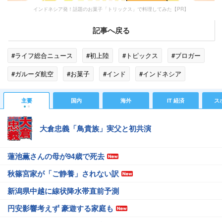
インドネシア発！話題のお菓子「トリックス」で料理してみた【PR】
記事へ戻る
#ライフ総合ニュース
#初上陸
#トピックス
#ブロガー
#ガルーダ航空
#お菓子
#インド
#インドネシア
主要
国内
海外
IT 経済
ス
大倉忠義「鳥貴族」実父と初共演
蓮池薫さんの母が94歳で死去
秋篠宮家が「ご静養」されない訳
新潟県中越に線状降水帯直前予測
円安影響考えず 豪遊する家庭も