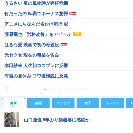
うるさい 夏の風物詩が存続危機
何だったの 転職でボーナス驚愕
アニメにちなんだ名付け流行 尼
藤原竜也「労務改善」をアピール
はるな愛 映画で初の母親役
元セク女 現在の職業を告白
本田紗来 人生初コスプレに反響
有吉の夏休み フワ復帰説に反発
健康
芸能
ゴシップ
女子
トレンド
Y
山口達也 8年ぶり楽器姿に感涙か