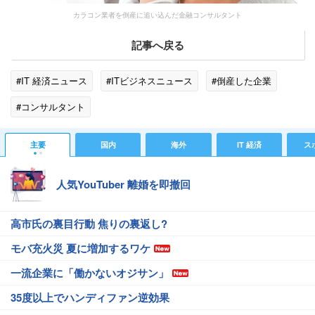
カラコン業者を倒産に追い込んだ金融コンサルタント
記事へ戻る
#IT 経済ニュース
#ITビジネスニュース
#倒産した企業
#コンサルタント
主要
国内
海外
IT 経済
ス
人気YouTuber 離婚を即撤回
高市氏の裏目行動 焦りの裏返し?
モバ充火災 夏に増加するワケ
一流企業に「働かないオジサン」
35度以上でハンディファン逆効果