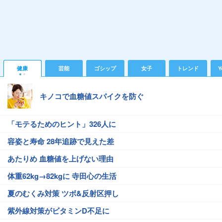
健康
芸能
ゴシップ
女子
トレンド
Y
キノコで血糖値スパイクを防ぐ
「モテるためのヒント」326人に
容姿と寿命 28年追跡で見えた差
あたりめ 血糖値を上げない理由
体重62kg→82kgに 寺田心の生活
夏のむくみ対策 ツボ&反射区押し
紫外線対策がビタミンD不足に