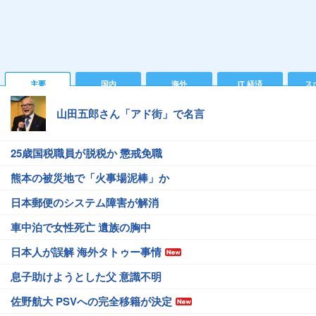
主要
国内
海外
IT 経済
ス
山田五郎さん「アド街」で名言
25歳国税職員が脱税か 懲戒免職
熊本の被災地で「火事場泥棒」か
日本郵便のシステム障害が解消
車中泊で女性死亡 遺族の胸中
日本人が誤解 海外タトゥー事情
息子助けようとした父 意識不明
佐野航大 PSVへの完全移籍が決定