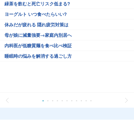
緑茶を飲むと死亡リスク低まる?
ヨーグルト いつ食べたらいい?
休みだが疲れる 隠れ疲労対策は
母が娘に減量強要→家庭内別居へ
内科医が低糖質麺を食べ比べ検証
睡眠時の悩みを解消する過ごし方