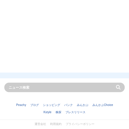
Peachy
ブログ
ショッピング
バンク
みんかぶ
みんかぶChoice
Kstyle
株探
プレスリリース
運営会社
利用規約
プライバシーポリシー