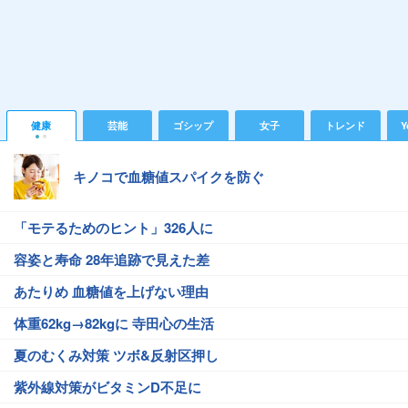
健康
芸能
ゴシップ
女子
トレンド
Y
キノコで血糖値スパイクを防ぐ
「モテるためのヒント」326人に
容姿と寿命 28年追跡で見えた差
あたりめ 血糖値を上げない理由
体重62kg→82kgに 寺田心の生活
夏のむくみ対策 ツボ&反射区押し
紫外線対策がビタミンD不足に