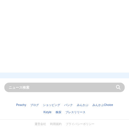
Peachy
ブログ
ショッピング
バンク
みんかぶ
みんかぶChoice
Kstyle
株探
プレスリリース
運営会社
利用規約
プライバシーポリシー