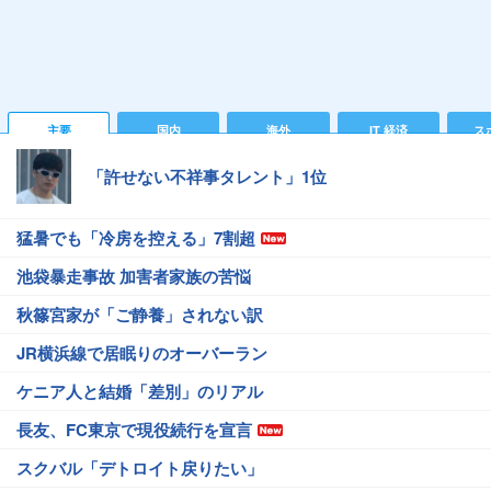
主要
国内
海外
IT 経済
ス
「許せない不祥事タレント」1位
猛暑でも「冷房を控える」7割超
池袋暴走事故 加害者家族の苦悩
秋篠宮家が「ご静養」されない訳
JR横浜線で居眠りのオーバーラン
ケニア人と結婚「差別」のリアル
長友、FC東京で現役続行を宣言
スクバル「デトロイト戻りたい」