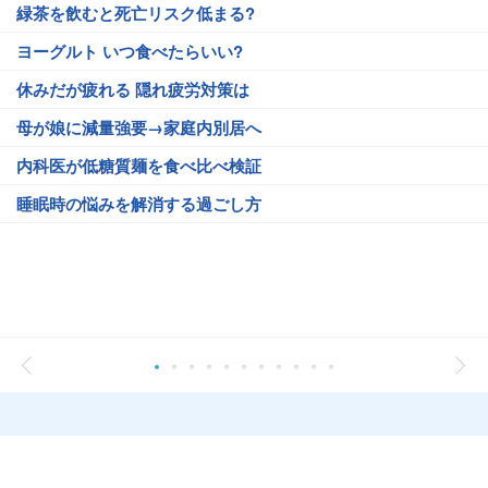
緑茶を飲むと死亡リスク低まる?
ヨーグルト いつ食べたらいい?
休みだが疲れる 隠れ疲労対策は
母が娘に減量強要→家庭内別居へ
内科医が低糖質麺を食べ比べ検証
睡眠時の悩みを解消する過ごし方