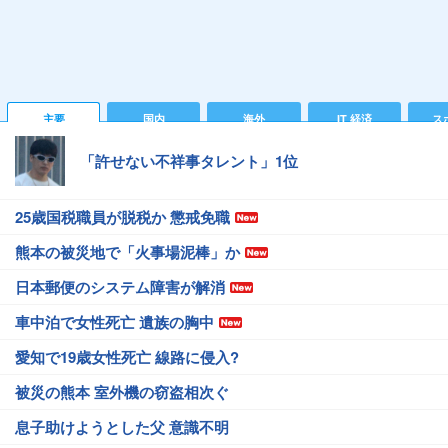
主要
国内
海外
IT 経済
ス
「許せない不祥事タレント」1位
25歳国税職員が脱税か 懲戒免職
熊本の被災地で「火事場泥棒」か
日本郵便のシステム障害が解消
車中泊で女性死亡 遺族の胸中
愛知で19歳女性死亡 線路に侵入?
被災の熊本 室外機の窃盗相次ぐ
息子助けようとした父 意識不明