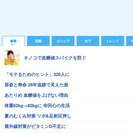
健康
芸能
ゴシップ
女子
トレンド
Y
キノコで血糖値スパイクを防ぐ
「モテるためのヒント」326人に
容姿と寿命 28年追跡で見えた差
あたりめ 血糖値を上げない理由
体重62kg→82kgに 寺田心の生活
夏のむくみ対策 ツボ&反射区押し
紫外線対策がビタミンD不足に