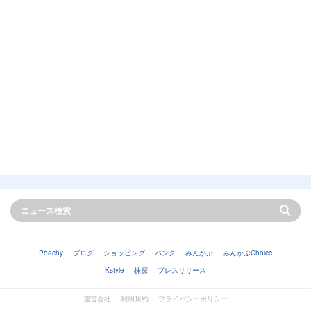
Peachy
ブログ
ショッピング
バンク
みんかぶ
みんかぶChoice
Kstyle
株探
プレスリリース
運営会社
利用規約
プライバシーポリシー