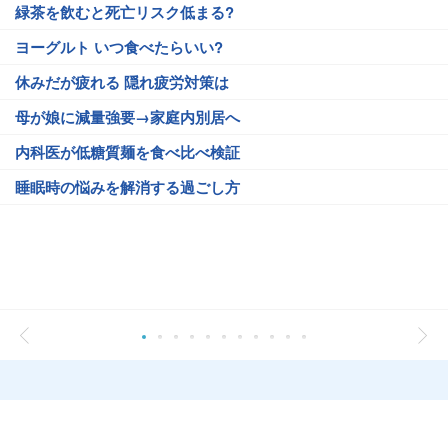
緑茶を飲むと死亡リスク低まる?
ヨーグルト いつ食べたらいい?
休みだが疲れる 隠れ疲労対策は
母が娘に減量強要→家庭内別居へ
内科医が低糖質麺を食べ比べ検証
睡眠時の悩みを解消する過ごし方