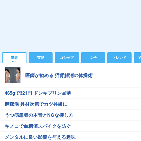
健康
芸能
ゴシップ
女子
トレンド
Y
医師が勧める 猫背解消の体操術
465gで321円 ドンキプリン品薄
麻辣湯 具材次第でカツ丼級に
うつ病患者の本音とNGな接し方
キノコで血糖値スパイクを防ぐ
メンタルに良い影響を与える趣味