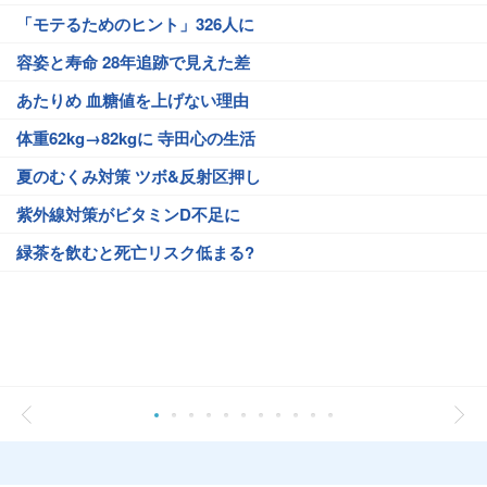
「モテるためのヒント」326人に
容姿と寿命 28年追跡で見えた差
あたりめ 血糖値を上げない理由
体重62kg→82kgに 寺田心の生活
夏のむくみ対策 ツボ&反射区押し
紫外線対策がビタミンD不足に
緑茶を飲むと死亡リスク低まる?