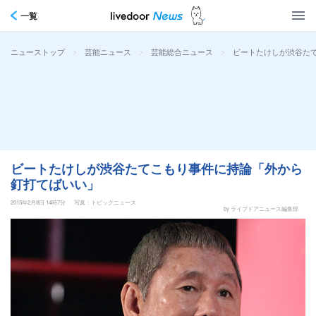
一覧
>
>
>
ビートたけしが渋谷た
ニューストップ
芸能ニュース
芸能総合ニュース
ビートたけしが渋谷たてこもり事件に持論「外から
釘打てばいい」
2015年2月8日 14時7分
写真：トピックニュース
by ライブドアニュース編集部