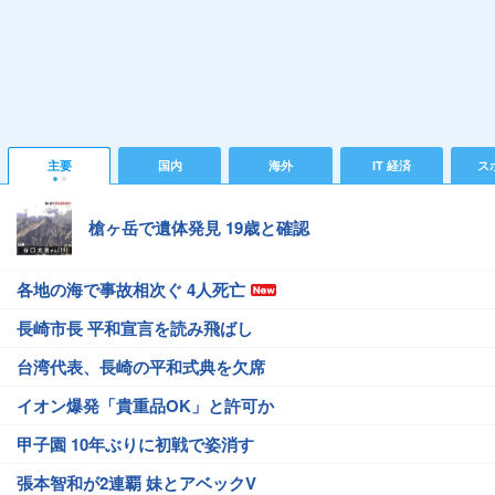
主要
国内
海外
IT 経済
ス
槍ヶ岳で遺体発見 19歳と確認
各地の海で事故相次ぐ 4人死亡
長崎市長 平和宣言を読み飛ばし
台湾代表、長崎の平和式典を欠席
イオン爆発「貴重品OK」と許可か
甲子園 10年ぶりに初戦で姿消す
張本智和が2連覇 妹とアベックV