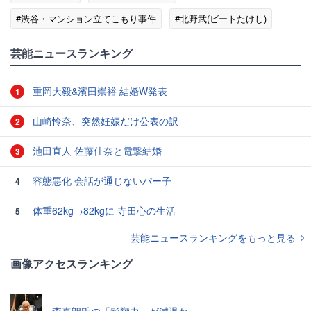
#渋谷・マンション立てこもり事件
#北野武(ビートたけし)
芸能ニュースランキング
重岡大毅&濱田崇裕 結婚W発表
1
山崎怜奈、突然妊娠だけ公表の訳
2
池田直人 佐藤佳奈と電撃結婚
3
容態悪化 会話が通じないパー子
4
体重62kg→82kgに 寺田心の生活
5
芸能ニュースランキングをもっと見る
画像アクセスランキング
森喜朗氏の「影響力」が減退か