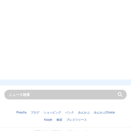
Peachy
ブログ
ショッピング
バンク
みんかぶ
みんかぶChoice
Kstyle
株探
プレスリリース