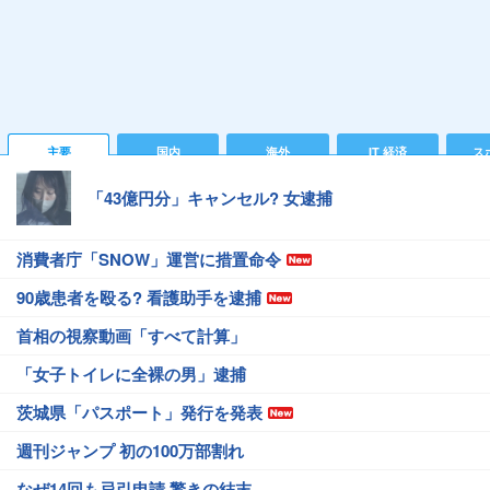
主要
国内
海外
IT 経済
ス
「43億円分」キャンセル? 女逮捕
消費者庁「SNOW」運営に措置命令
90歳患者を殴る? 看護助手を逮捕
首相の視察動画「すべて計算」
「女子トイレに全裸の男」逮捕
茨城県「パスポート」発行を発表
週刊ジャンプ 初の100万部割れ
なぜ14回も忌引申請 驚きの結末