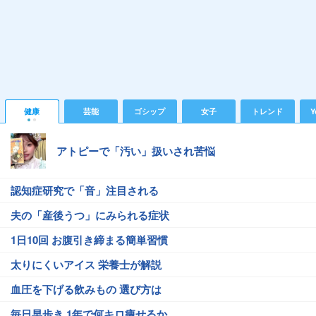
健康
芸能
ゴシップ
女子
トレンド
Y
アトピーで「汚い」扱いされ苦悩
認知症研究で「音」注目される
夫の「産後うつ」にみられる症状
1日10回 お腹引き締まる簡単習慣
太りにくいアイス 栄養士が解説
血圧を下げる飲みもの 選び方は
毎日早歩き 1年で何キロ痩せるか