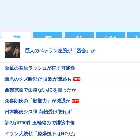
主要
国内
海外
IT 経済
ス
巨人のベテラン左腕が「密会」か
台風の発生ラッシュが続く可能性
最悪のクズ野郎だ 父親が陳述も
商業施設で面識ないJCを殴ったか
森喜朗氏の「影響力」が減退か
日本郵便シス障 荷物受け取れず
計2万4700件 五輪絡みで誹謗中傷
イラン大統領「原爆投下はNOだ」