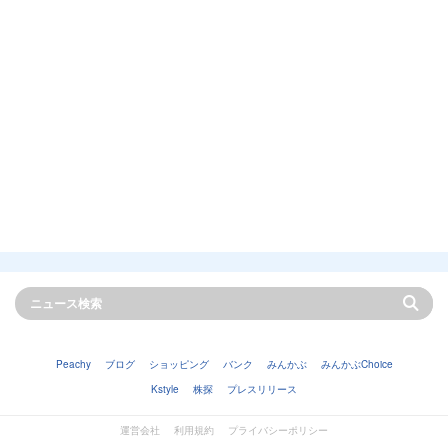
Peachy
ブログ
ショッピング
バンク
みんかぶ
みんかぶChoice
Kstyle
株探
プレスリリース
運営会社
利用規約
プライバシーポリシー