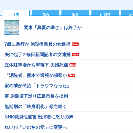
主要
国内
海外
IT 経済
ス
関東「真夏の暑さ」は終了か
7歳に暴行か 施設従業員の女逮捕
夫に包丁? 毎日新聞記者の女逮捕
立体駐車場から車落下 夫婦死傷
「泥酔者」熊本で通報が頻発か
家の隣が民泊「トラウマなった」
露 原爆投下巡り広島市長を批判
無期刑の「終身刑化」傾向続く
NHK職員性被害 出演者に怒りの声
れいわ「いのちの党」に変更へ