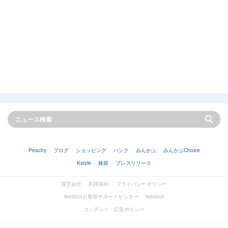
Peachy
ブログ
ショッピング
バンク
みんかぶ
みんかぶChoice
Kstyle
株探
プレスリリース
運営会社
利用規約
プライバシーポリシー
livedoorお客様サポートセンター
livedoor
コンテンツ・広告ポリシー