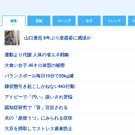
健康
芸能
ゴシップ
女子
トレンド
Y
山口達也 8年ぶり楽器姿に感涙か
運動より代謝 人体の省エネ戦略
大食い女子 46キロ体型の秘密
バランスボール毎日10分で20kg減
躁状態引き起こしかねないNG行動
アトピーで「汚い」扱いされ苦悩
認知症研究で「音」注目される
夫の「産後うつ」にみられる症状
大豆を摂取してストレス過食防止