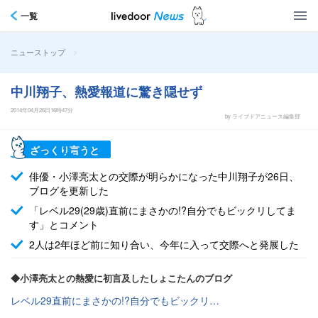
一覧
>
ニューストップ
中川翔子、熱愛報道に驚き隠せず
2014年04月26日16時47分
by ライブドアニュース編集部
ざっくり言うと
俳優・小澤亮太との交際が明らかになった中川翔子が26日、
ブログを更新した
「レベル29(29歳)直前にまさかの!?自分でもビックリしてま
す」とコメント
2人は2年ほど前に知り合い、今年に入って交際へと発展した
◆小澤亮太との熱愛に初言及したしょこたんのブログ
レベル29直前にまさかの!?自分でもビックリ…