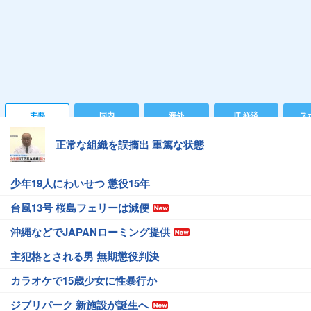
主要
国内
海外
IT 経済
ス
正常な組織を誤摘出 重篤な状態
少年19人にわいせつ 懲役15年
台風13号 桜島フェリーは減便
沖縄などでJAPANローミング提供
主犯格とされる男 無期懲役判決
カラオケで15歳少女に性暴行か
ジブリパーク 新施設が誕生へ