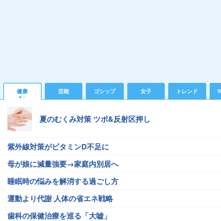
健康
芸能
ゴシップ
女子
トレンド
Y
夏のむくみ対策 ツボ&反射区押し
紫外線対策がビタミンD不足に
母が娘に減量強要→家庭内別居へ
睡眠時の悩みを解消する過ごし方
運動より代謝 人体の省エネ戦略
歯科の保健治療を巡る「大嘘」