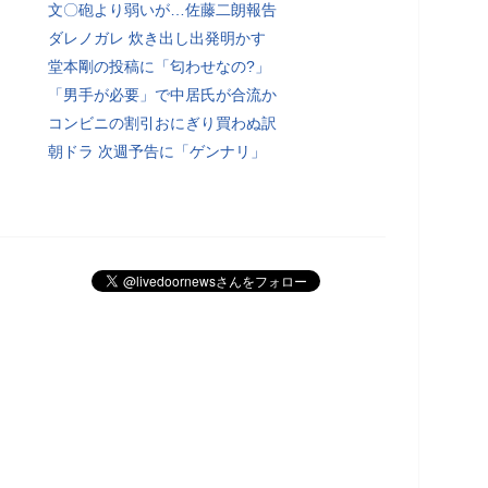
文〇砲より弱いが…佐藤二朗報告
ダレノガレ 炊き出し出発明かす
堂本剛の投稿に「匂わせなの?」
「男手が必要」で中居氏が合流か
コンビニの割引おにぎり買わぬ訳
朝ドラ 次週予告に「ゲンナリ」