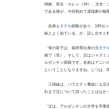
姉妹、長女・カレン（34）、次女・
である彼が、今回初めて道端家の秘
自身も
モデル
経験があり、185セ
妹とよく似ている。が、話し出すと
「母の富子は、福井県出身の元
モデ
緒で（笑）。そして、父はジャズミ
ルゼンチン国籍です。名前はアニバル
ということになりますね。じつは、両
三姉妹は、バラエティ番組にも出演
れまで父について語ったことはなか
「父は、アルゼンチンの大学を卒業