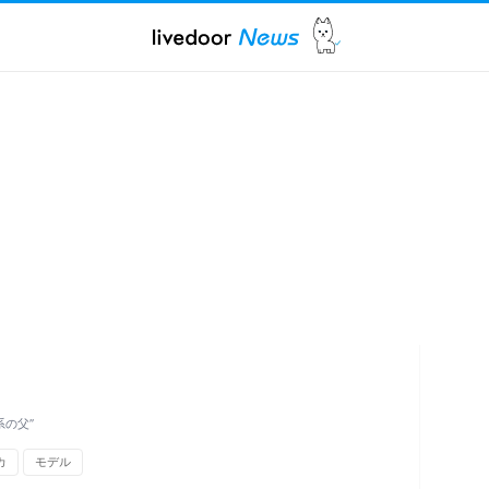
系の父”
カ
モデル