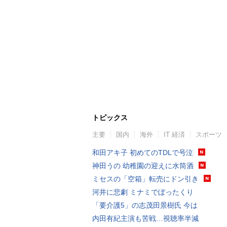
トピックス
主要
国内
海外
IT 経済
スポーツ
和田アキ子 初めてのTDLで号泣
神田うの 幼稚園の迎えに水筒酒
ミセスの「空箱」転売にドン引き
河井に悲劇 ミナミでぼったくり
「要介護5」の志茂田景樹氏 今は
内田有紀主演も苦戦…視聴率半減