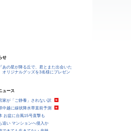
らせ
『あの星が降る丘で、君とまた出会いた
』オリジナルグッズを3名様にプレゼン
ニュース
宮家が「ご静養」されない訳
県中越に線状降水帯直前予測
本 お盆に台風15号直撃も
も追い マンションへ侵入か
線できても生きてない 辛辣