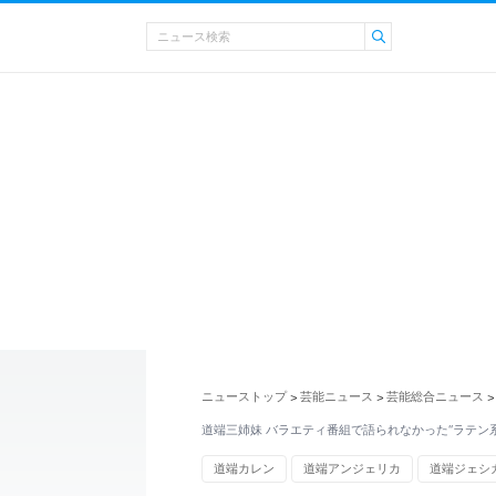
ニューストップ
芸能ニュース
芸能総合ニュース
>
>
>
道端三姉妹 バラエティ番組で語られなかった“ラテン
道端カレン
道端アンジェリカ
道端ジェシ