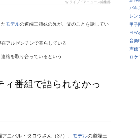
by ライブドアニュース編集部
パキ
レン
った
モデル
の道端三姉妹の兄が、父のことを話してい
甲子
FI
音楽
現在アルゼンチンで暮らしている
声優
と連絡を取り合っているという
ロケ
ティ番組で語られなかっ
アニバル・タロウさん（37）。
モデル
の道端三