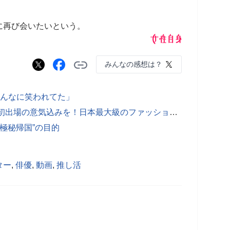
再び会いたいという。
みんなの感想は？
みんなに笑われてた」
道端アンジェリカ 人気姉妹の三女が初出場の意気込みを！日本最大級のファッションショーが開催
極秘帰国”の目的
ター
,
俳優
,
動画
,
推し活