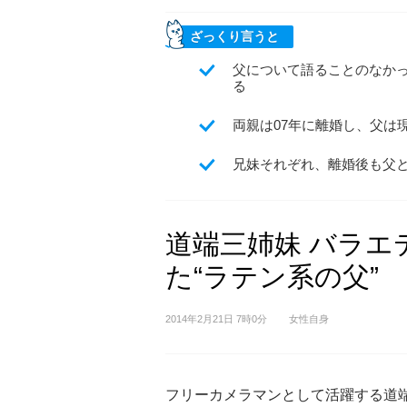
ざっくり言うと
父について語ることのなか
る
両親は07年に離婚し、父は
兄妹それぞれ、離婚後も父
道端三姉妹 バラエ
た“ラテン系の父”
2014年2月21日 7時0分
女性自身
フリーカメラマンとして活躍する道端