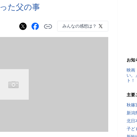
った父の事
みんなの感想は？
お知
映画
い。
ト！
主要
秋篠
新潟
北日
子ど
新幹