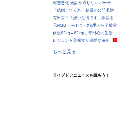
容態悪化 会話が通じないパー子
「結婚してくれ」鶴瓶が公開求婚
有田哲平「嫌いな街です」訳語る
元NMB ヒモTバッグ&手ぶら姿披露
体重62kg→82kgに 寺田心の生活
レジェンド美魔女が過酷な決断
もっと見る
ライブドアニュースを読もう！