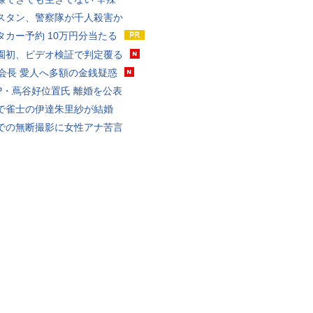
スタン、警察隊が千人殺害か
タカー予約 10万円分当たる
園初、ビデオ検証で判定覆る
FA会長 愛人へ多額の金銭疑惑
P・蔦谷好位置氏 離婚を公表
で雀士の伊達朱里紗が結婚
での無断撮影に女性アナ苦言