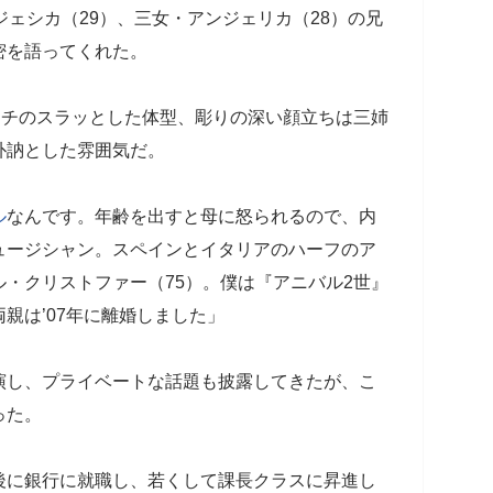
ジェシカ（29）、三女・アンジェリカ（28）の兄
密を語ってくれた。
ンチのスラッとした体型、彫りの深い顔立ちは三姉
朴訥とした雰囲気だ。
ル
なんです。年齢を出すと母に怒られるので、内
ュージシャン。スペインとイタリアのハーフのア
・クリストファー（75）。僕は『アニバル2世』
親は’07年に離婚しました」
し、プライベートな話題も披露してきたが、こ
った。
後に銀行に就職し、若くして課長クラスに昇進し