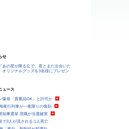
らせ
『あの星が降る丘で、君とまた出会いた
』オリジナルグッズを3名様にプレゼン
ニュース
ン爆発「貴重品OK」と許可か
東海夜行列車が一夜限りの復刻
県知事選挙 現職が当選確実
浴で3人が流される 1人死亡
東海「夜行」新幹線が初運行