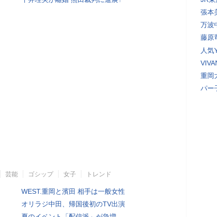
張本
万波
藤原
人気Y
VI
重岡
パー
芸能
ゴシップ
女子
トレンド
WEST.重岡と濱田 相手は一般女性
オリラジ中田、帰国後初のTV出演
夏のイベント「配信派」が急増