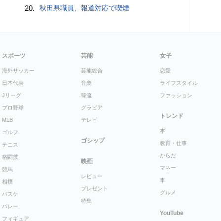
20.
秋田県職員、報道対応で喫煙
スポーツ
芸能
女子
海外サッカー
芸能総合
恋愛
日本代表
音楽
ライフスタイル
Jリーグ
韓流
ファッション
プロ野球
グラビア
トレンド
MLB
テレビ
本
ゴルフ
ゴシップ
教育・仕事
テニス
からだ
格闘技
映画
マネー
競馬
レビュー
車
相撲
プレゼント
グルメ
バスケ
特集
バレー
YouTube
フィギュア