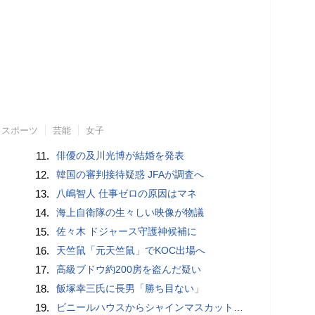
スポーツ
芸能
女子
11.
俳優の及川光博が結婚を発表
12.
韓国の審判接待疑惑 JFAが調査へ
13.
八嶋智人 仕事ゼロの原因はマネ
14.
海上自衛隊の生々しい映像が物議
15.
佐々木 ドジャース守護神候補に
16.
天竺鼠「元天竺鼠」でKOC出場へ
17.
高級ブドウ約200房を盗んだ疑い
18.
飯塚幸三氏に長男「勝ち目ない」
19.
ビニールハウスからシャインマスカット約200房を盗んだ疑い ネットで販売か 無職の男（42）逮捕 岡山県警