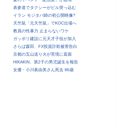
表参道でタクシーがビル突っ込む
イラン モジタバ師の初公開映像?
天竺鼠「元天竺鼠」でKOC出場へ
教員の性暴力 止まらないワケ
ガッポリ建設に元天才子役が加入
さらば森田、FX投資詐欺被害告白
京都の五山送り火が苦境に直面
HIKAKIN、第2子の男児誕生を報告
女優・小川眞由美さん死去 86歳