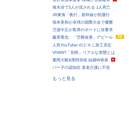
海水浴で3人が流される 1人死亡
JR東海「夜行」新幹線が初運行
張本美和が卓球の国際大会で優勝
万波中正が客席のボードに珍要求
藤原竜也、「労務改善」アピール
人気YouTuber 白ビキニ加工否定
VIVANT「別班」リアルな実態とは
重岡大毅&濱田崇裕 結婚W発表
パー子の認知症 老老介護に不安
もっと見る