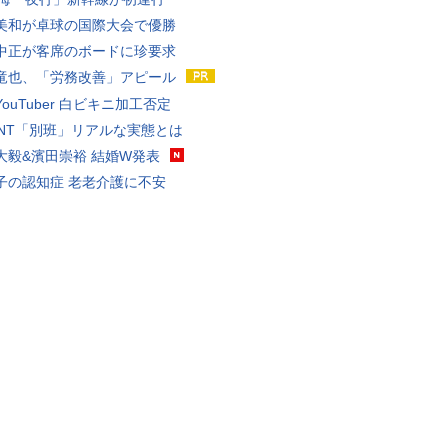
美和が卓球の国際大会で優勝
中正が客席のボードに珍要求
竜也、「労務改善」アピール
ouTuber 白ビキニ加工否定
VANT「別班」リアルな実態とは
大毅&濱田崇裕 結婚W発表
子の認知症 老老介護に不安