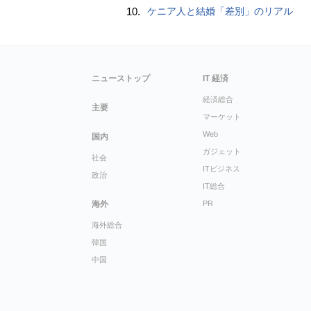
10.
ケニア人と結婚「差別」のリアル
ニューストップ
IT 経済
経済総合
主要
マーケット
Web
国内
ガジェット
社会
ITビジネス
政治
IT総合
海外
PR
海外総合
韓国
中国