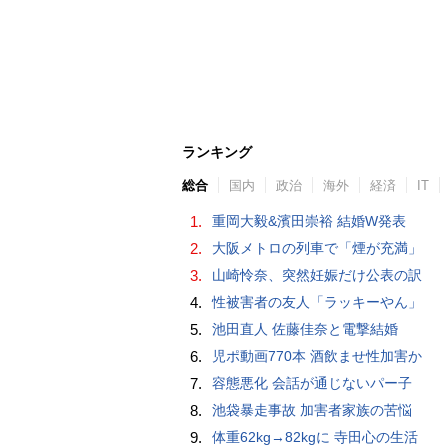
ランキング
総合
国内
政治
海外
経済
IT
1.
重岡大毅&濱田崇裕 結婚W発表
2.
大阪メトロの列車で「煙が充満」
3.
山崎怜奈、突然妊娠だけ公表の訳
4.
性被害者の友人「ラッキーやん」
5.
池田直人 佐藤佳奈と電撃結婚
6.
児ポ動画770本 酒飲ませ性加害か
7.
容態悪化 会話が通じないパー子
8.
池袋暴走事故 加害者家族の苦悩
9.
体重62kg→82kgに 寺田心の生活