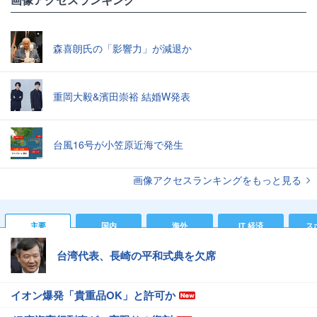
森喜朗氏の「影響力」が減退か
重岡大毅&濱田崇裕 結婚W発表
台風16号が小笠原近海で発生
画像アクセスランキングをもっと見る
主要
国内
海外
IT 経済
ス
台湾代表、長崎の平和式典を欠席
イオン爆発「貴重品OK」と許可か