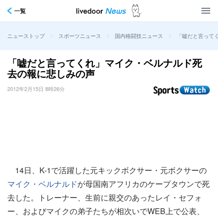
一覧
>
>
>
「嘘だと言って
ニューストップ
スポーツニュース
国内格闘技ニュース
「嘘だと言ってくれ」マイク・ベルナルド死
去の報に悲しみの声
2012年2月15日 8時26分
14日、K-1で活躍した元キックボクサー・元ボクサーの
マイク・ベルナルド
が母国南アフリカのケープタウンで死
去した。トレーナー、生前に親交のあったレイ・セフォ
ー、およびマイクの弟子たちが相次いでWEB上で公表、