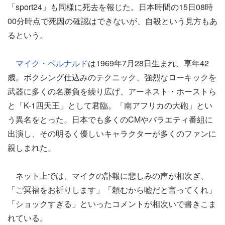
「sport24」も同様に死去を報じた。日本時間の15日08時
00分時点で死因の確認はできないが、自殺という見方もあ
るという。
マイク・ベルナルド
は1969年7月28日生まれ、享年42
歳。ボクシング仕込みのテクニック、強烈なローキックを
武器に多くの名勝負を繰り広げ、アーネスト・ホーストら
と「K-1四天王」として君臨。「南アフリカの大砲」とい
う異名をとった。日本でも多くのCMやバラエティ番組に
出演し、その明るく優しいキャラクターが多くのファンに
親しまれた。
ネット上では、マイクの訃報に悲しみの声が相次ぎ、
「ご冥福をお祈りします」「頼むから嘘だと言ってくれ」
「ショックすぎる」といったコメントが相次いで書きこま
れている。