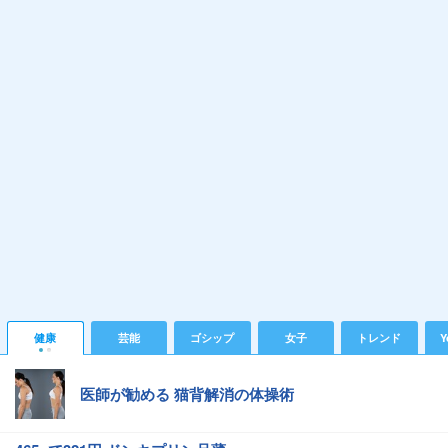
健康
芸能
ゴシップ
女子
トレンド
Y
医師が勧める 猫背解消の体操術