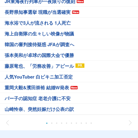
JR東海夜行列車が一夜限りの復刻
長野県知事選挙 現職が当選確実
海水浴で3人が流される 1人死亡
海上自衛隊の生々しい映像が物議
韓国の審判接待疑惑 JFAが調査へ
張本美和が卓球の国際大会で優勝
藤原竜也、「労務改善」アピール
人気YouTuber 白ビキニ加工否定
重岡大毅&濱田崇裕 結婚W発表
パー子の認知症 老老介護に不安
山崎怜奈、突然妊娠だけ公表の訳