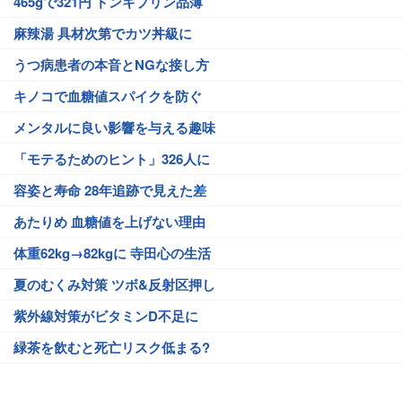
465gで321円 ドンキプリン品薄
麻辣湯 具材次第でカツ丼級に
うつ病患者の本音とNGな接し方
キノコで血糖値スパイクを防ぐ
メンタルに良い影響を与える趣味
「モテるためのヒント」326人に
容姿と寿命 28年追跡で見えた差
あたりめ 血糖値を上げない理由
体重62kg→82kgに 寺田心の生活
夏のむくみ対策 ツボ&反射区押し
紫外線対策がビタミンD不足に
緑茶を飲むと死亡リスク低まる?