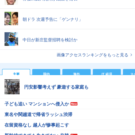
朝ドラ 次週予告に「ゲンナリ」
中日が新庄監督招聘を検討か
画像アクセスランキングをもっと見る
主要
国内
海外
IT 経済
ス
円安影響考えず 豪遊する家庭も
子ども追い マンションへ侵入か
東名や関越道で帰省ラッシュ渋滞
在留資格なし 越人が惨事起こす