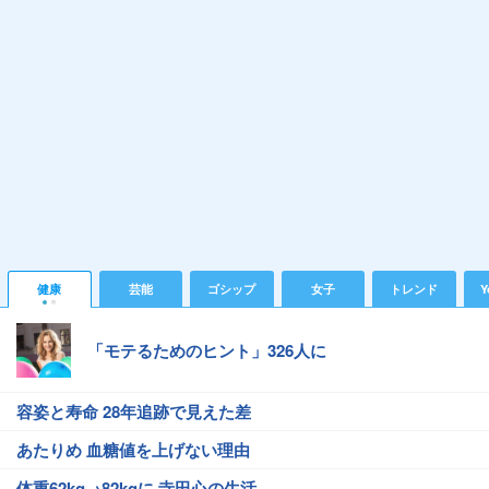
健康
芸能
ゴシップ
女子
トレンド
Y
「モテるためのヒント」326人に
容姿と寿命 28年追跡で見えた差
あたりめ 血糖値を上げない理由
体重62kg→82kgに 寺田心の生活