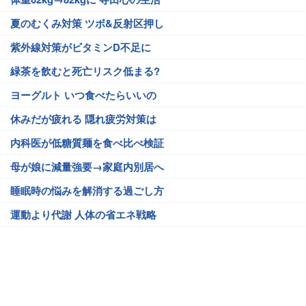
夏のむくみ対策 ツボ&反射区押し
紫外線対策がビタミンD不足に
緑茶を飲むと死亡リスク低まる?
ヨーグルト いつ食べたらいいの
休みだが疲れる 隠れ疲労対策は
内科医が低糖質麺を食べ比べ検証
母が娘に減量強要→家庭内別居へ
睡眠時の悩みを解消する過ごし方
運動より代謝 人体の省エネ戦略