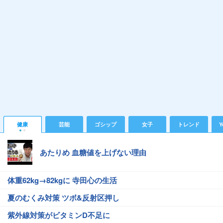
健康
芸能
ゴシップ
女子
トレンド
Y
あたりめ 血糖値を上げない理由
体重62kg→82kgに 寺田心の生活
夏のむくみ対策 ツボ&反射区押し
紫外線対策がビタミンD不足に