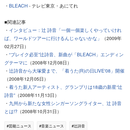
・
BLEACH
- テレビ東京・あにてれ
■関連記事
・
インタビュー：辻 詩音「一個一個楽しくやっていけれ
ば、ワールドツアーに行けるんじゃないかな」
（2009年
02月27日）
・
“ブレイク必至”辻詩音、新曲が「BLEACH」エンディン
グテーマに
（2008年12月08日）
・
辻詩音から大塚愛まで、「着うた(R)の日LIVE'08」開催
（2008年12月05日）
・
着うた新人アーティスト、グランプリは18歳の新星“辻
詩音”
（2008年11月13日）
・
九州から新たな女性シンガーソングライター、辻 詩音
とは!?
（2008年10月31日）
#芸能ニュース
#音楽ニュース
#辻詩音