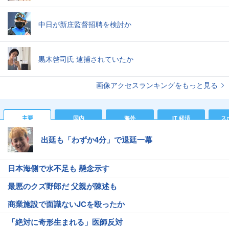
中日が新庄監督招聘を検討か
黒木啓司氏 逮捕されていたか
画像アクセスランキングをもっと見る
主要
国内
海外
IT 経済
ス
出廷も「わずか4分」で退廷一幕
日本海側で水不足も 懸念示す
最悪のクズ野郎だ 父親が陳述も
商業施設で面識ないJCを殴ったか
「絶対に奇形生まれる」医師反対