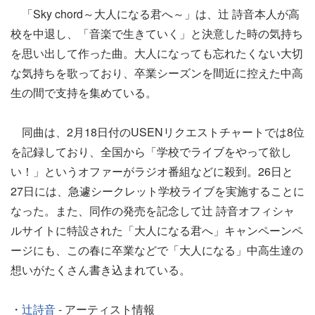
「Sky chord～大人になる君へ～」は、辻 詩音本人が高
校を中退し、「音楽で生きていく」と決意した時の気持ち
を思い出して作った曲。大人になっても忘れたくない大切
な気持ちを歌っており、卒業シーズンを間近に控えた中高
生の間で支持を集めている。
同曲は、2月18日付のUSENリクエストチャートでは8位
を記録しており、全国から「学校でライブをやって欲し
い！」というオファーがラジオ番組などに殺到。26日と
27日には、急遽シークレット学校ライブを実施することに
なった。また、同作の発売を記念して辻 詩音オフィシャ
ルサイトに特設された「大人になる君へ」キャンペーンペ
ージにも、この春に卒業などで「大人になる」中高生達の
想いがたくさん書き込まれている。
・
辻詩音
- アーティスト情報