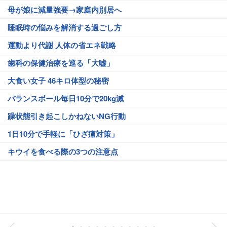
母が娘に減量強要→家庭内別居へ
睡眠時の悩みを解消する過ごし方
運動より代謝 人体の省エネ戦略
歯科の保健治療を巡る「大嘘」
大食い女子 46キロ体型の秘密
バランスボール毎日10分で20kg減
躁状態引き起こしかねないNG行動
1日10分で手軽に「ひざ痛対策」
キウイを食べる際の3つの注意点