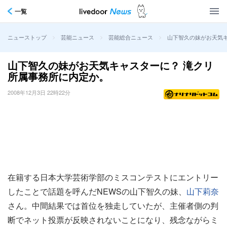
一覧
>
>
>
山下智久の妹がお天気
ニューストップ
芸能ニュース
芸能総合ニュース
山下智久の妹がお天気キャスターに？ 滝クリ
所属事務所に内定か。
2008年12月3日 22時22分
在籍する日本大学芸術学部のミスコンテストにエントリー
したことで話題を呼んだNEWSの山下智久の妹、
山下莉奈
さん。中間結果では首位を独走していたが、主催者側の判
断でネット投票が反映されないことになり、残念ながらミ