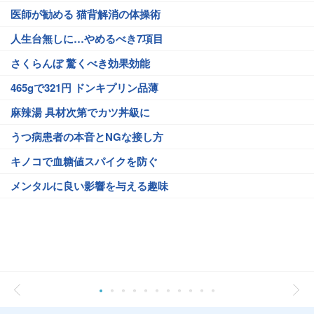
医師が勧める 猫背解消の体操術
人生台無しに…やめるべき7項目
さくらんぼ 驚くべき効果効能
465gで321円 ドンキプリン品薄
麻辣湯 具材次第でカツ丼級に
うつ病患者の本音とNGな接し方
キノコで血糖値スパイクを防ぐ
メンタルに良い影響を与える趣味