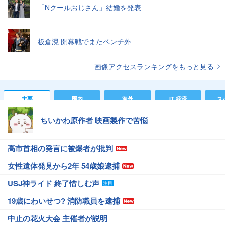
「Nクールおじさん」結婚を発表
板倉滉 開幕戦でまたベンチ外
画像アクセスランキングをもっと見る
主要
国内
海外
IT 経済
ス
ちいかわ原作者 映画製作で苦悩
高市首相の発言に被爆者が批判
女性遺体発見から2年 54歳娘逮捕
USJ神ライド 終了惜しむ声
19歳にわいせつ? 消防職員を逮捕
中止の花火大会 主催者が説明