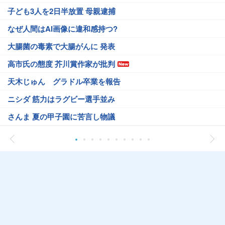
子ども3人を2日半放置 母親逮捕
なぜ人間はAI画像に違和感持つ?
大腸菌の毒素で大腸がんに 発表
高市氏の態度 芥川賞作家が批判
天木じゅん グラドル卒業を報告
ニシダ 筋力はラグビー選手並み
さんま 夏の甲子園に苦言し物議