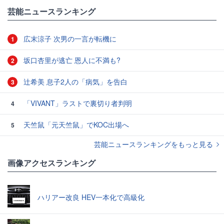
芸能ニュースランキング
広末涼子 次男の一言が転機に
1
坂口杏里が逃亡 恩人に不満も?
2
辻希美 息子2人の「病気」を告白
3
「VIVANT」ラストで裏切り者判明
4
天竺鼠「元天竺鼠」でKOC出場へ
5
芸能ニュースランキングをもっと見る
画像アクセスランキング
ハリアー改良 HEV一本化で高級化