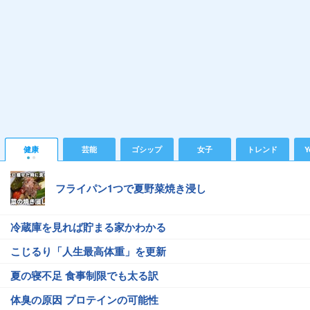
健康
芸能
ゴシップ
女子
トレンド
Y
フライパン1つで夏野菜焼き浸し
冷蔵庫を見れば貯まる家かわかる
こじるり「人生最高体重」を更新
夏の寝不足 食事制限でも太る訳
体臭の原因 プロテインの可能性