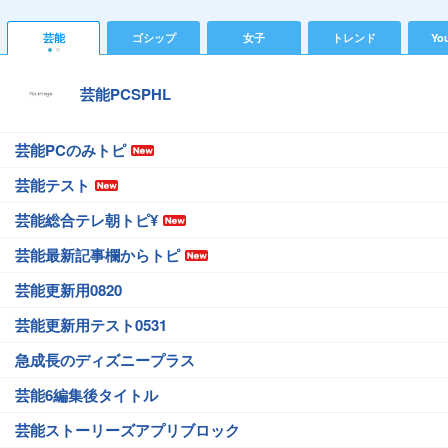
芸能
ゴシップ
女子
トレンド
Yo
芸能PCSPHL
芸能PCのみトピ
芸能テスト
芸能総合テレ朝トピ¥
芸能最新記事欄からトピ
芸能更新用0820
芸能更新用テスト0531
急成長のディズニープラス
芸能6編集後タイトル
芸能ストーリーズアプリブロック