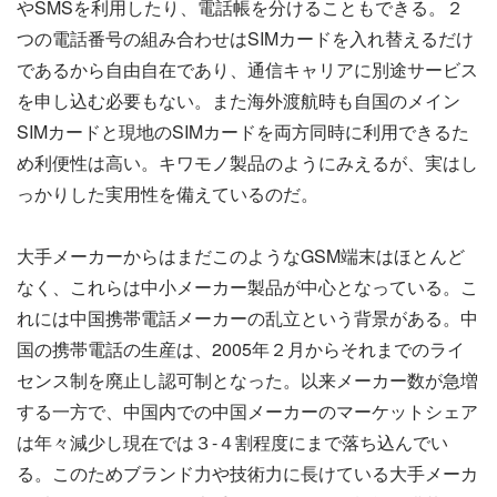
やSMSを利用したり、電話帳を分けることもできる。２
つの電話番号の組み合わせはSIMカードを入れ替えるだけ
であるから自由自在であり、通信キャリアに別途サービス
を申し込む必要もない。また海外渡航時も自国のメイン
SIMカードと現地のSIMカードを両方同時に利用できるた
め利便性は高い。キワモノ製品のようにみえるが、実はし
っかりした実用性を備えているのだ。
大手メーカーからはまだこのようなGSM端末はほとんど
なく、これらは中小メーカー製品が中心となっている。こ
れには中国携帯電話メーカーの乱立という背景がある。中
国の携帯電話の生産は、2005年２月からそれまでのライ
センス制を廃止し認可制となった。以来メーカー数が急増
する一方で、中国内での中国メーカーのマーケットシェア
は年々減少し現在では３-４割程度にまで落ち込んでい
る。このためブランド力や技術力に長けている大手メーカ