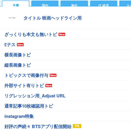
主要
国内
海外
IT 経済
ス
タイトル 映画ヘッドライン用
ざっくりも本文も無いトピ
£テス
横長画像トピ
縦長画像トピ
トピックスで画像付与
外部サイト有りトピ
リグレッション用_Adjust URL
通常記事10枚確認用トピ
instagram特集
好評の声続々 BTSアプリ配信開始