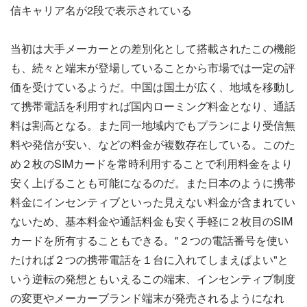
信キャリア名が2段で表示されている
当初は大手メーカーとの差別化として搭載されたこの機能
も、続々と端末が登場していることから市場では一定の評
価を受けているようだ。中国は国土が広く、地域を移動し
て携帯電話を利用すれば国内ローミング料金となり、通話
料は割高となる。また同一地域内でもプランにより受信無
料や発信が安い、などの料金が複数存在している。このた
め２枚のSIMカードを常時利用することで利用料金をより
安く上げることも可能になるのだ。また日本のように携帯
料金にインセンティブといった見えない料金が含まれてい
ないため、基本料金や通話料金も安く手軽に２枚目のSIM
カードを所有することもできる。"２つの電話番号を使い
たければ２つの携帯電話を１台に入れてしまえばよい"と
いう逆転の発想ともいえるこの端末、インセンティブ制度
の変更やメーカーブランド端末が発売されるようになれ