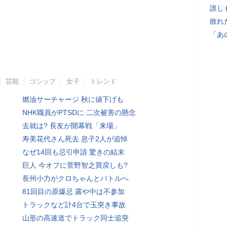
誰し
敗れ
「あ
芸能
ゴシップ
女子
トレンド
燃油サーチャージ 秋に値下げも
NHK職員がPTSDに 二次被害の懸念
去就は? 長友が開幕戦「来場」
寿美花代さん死去 息子2人が追悼
なぜ14回も忌引申請 驚きの結末
巨人 今オフに菅野智之買戻しも?
長州小力がクロちゃんとバトルへ
81回目の原爆忌 露や中は不参加
トラックなど計4台で玉突き事故
山形の高速道でトラック同士追突