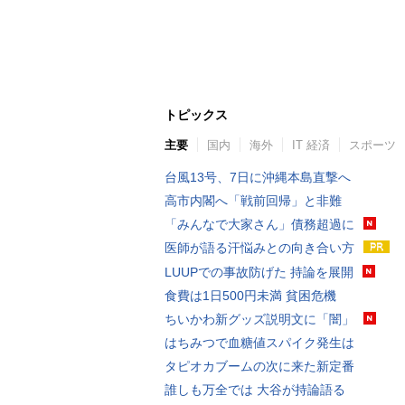
トピックス
主要
国内
海外
IT 経済
スポーツ
台風13号、7日に沖縄本島直撃へ
高市内閣へ「戦前回帰」と非難
「みんなで大家さん」債務超過に
医師が語る汗悩みとの向き合い方
LUUPでの事故防げた 持論を展開
食費は1日500円未満 貧困危機
ちいかわ新グッズ説明文に「闇」
はちみつで血糖値スパイク発生は
タピオカブームの次に来た新定番
誰しも万全では 大谷が持論語る