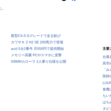
た。
新型CX-5 Gグレードで走る歓び
カワサキ Z H2 SE 200馬力で登場
auが1台2番号 月550円で提供開始
主要
メモリー高騰 PCやスマホに直撃
台風
GRMNカローラ 2人乗り仕様を公開
高市
「み
医師
LU
食費
ちい
はち
タピ