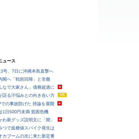
ニュース
13号、7日に沖縄本島直撃へ
内閣へ「戦前回帰」と非難
んなで大家さん」債務超過に
が語る汗悩みとの向き合い方
UPでの事故防げた 持論を展開
は1日500円未満 貧困危機
かわ新グッズ説明文に「闇」
みつで血糖値スパイク発生は
オカブームの次に来た新定番