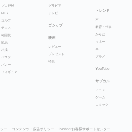
プロ野球
グラビア
トレンド
MLB
テレビ
本
ゴルフ
ゴシップ
教育・仕事
テニス
からだ
格闘技
映画
マネー
競馬
レビュー
車
相撲
プレゼント
グルメ
バスケ
特集
バレー
YouTube
フィギュア
サブカル
アニメ
ゲーム
コミック
リシー
コンテンツ・広告ポリシー
livedoorお客様サポートセンター