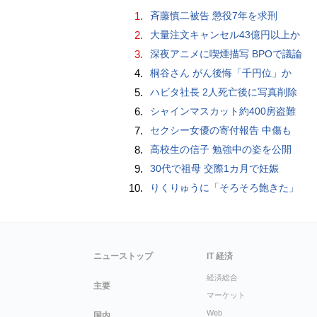
1.
斉藤慎二被告 懲役7年を求刑
2.
大量注文キャンセル43億円以上か
3.
深夜アニメに喫煙描写 BPOで議論
4.
桐谷さん がん後悔「千円位」か
5.
ハビタ社長 2人死亡後に写真削除
6.
シャインマスカット約400房盗難
7.
セクシー女優の寄付報告 中傷も
8.
高校生の信子 勉強中の姿を公開
9.
30代で祖母 交際1カ月で妊娠
10.
りくりゅうに「そろそろ飽きた」
ニューストップ
IT 経済
経済総合
主要
マーケット
Web
国内