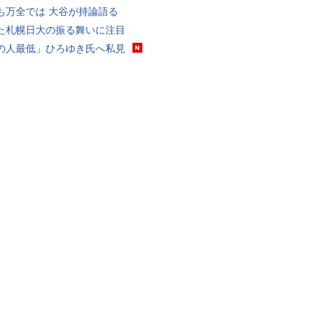
も万全では 大谷が持論語る
た札幌日大の振る舞いに注目
の人最低」ひろゆき氏へ私見