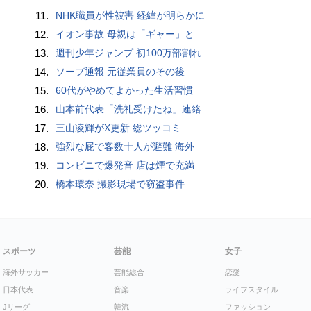
11.
NHK職員が性被害 経緯が明らかに
12.
イオン事故 母親は「ギャー」と
13.
週刊少年ジャンプ 初100万部割れ
14.
ソープ通報 元従業員のその後
15.
60代がやめてよかった生活習慣
16.
山本前代表「洗礼受けたね」連絡
17.
三山凌輝がX更新 総ツッコミ
18.
強烈な屁で客数十人が避難 海外
19.
コンビニで爆発音 店は煙で充満
20.
橋本環奈 撮影現場で窃盗事件
スポーツ
芸能
女子
海外サッカー
芸能総合
恋愛
日本代表
音楽
ライフスタイル
Jリーグ
韓流
ファッション