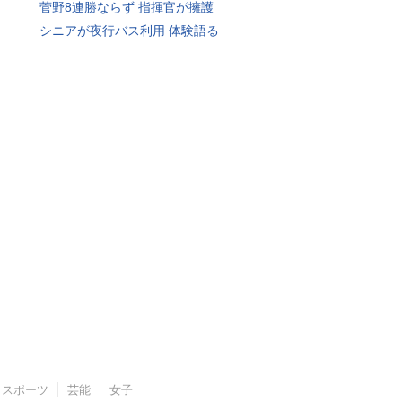
菅野8連勝ならず 指揮官が擁護
シニアが夜行バス利用 体験語る
スポーツ
芸能
女子