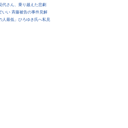
花代さん、乗り越えた悲劇
でいい 斉藤被告の事件見解
の人最低」ひろゆき氏へ私見