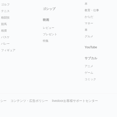
本
ゴルフ
ゴシップ
教育・仕事
テニス
からだ
格闘技
映画
マネー
競馬
レビュー
車
相撲
プレゼント
グルメ
バスケ
特集
バレー
YouTube
フィギュア
サブカル
アニメ
ゲーム
コミック
リシー
コンテンツ・広告ポリシー
livedoorお客様サポートセンター