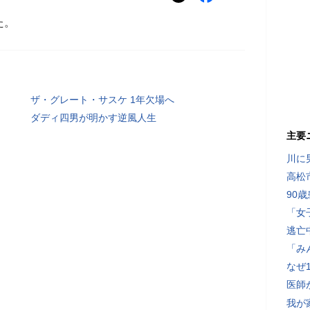
た。
ザ・グレート・サスケ 1年欠場へ
ダディ四男が明かす逆風人生
主要
川に
高松
90
「女
逃亡
「み
なぜ
医師
我が