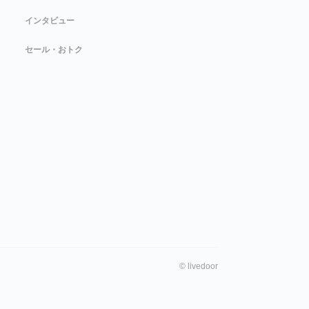
インタビュー
セール・おトク
©
livedoor