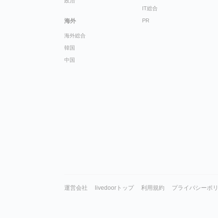
政治
IT総合
海外
PR
海外総合
韓国
中国
運営会社
livedoorトップ
利用規約
プライバシーポ