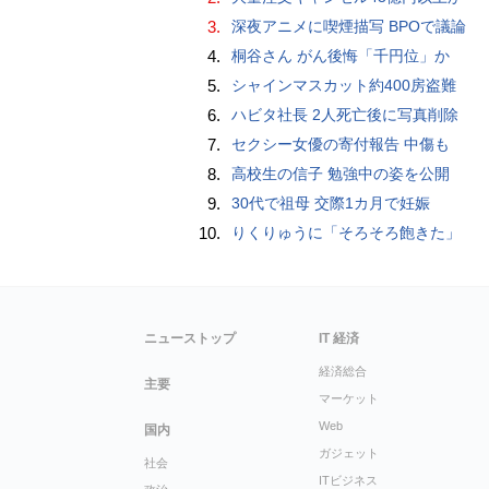
3.
深夜アニメに喫煙描写 BPOで議論
4.
桐谷さん がん後悔「千円位」か
5.
シャインマスカット約400房盗難
6.
ハビタ社長 2人死亡後に写真削除
7.
セクシー女優の寄付報告 中傷も
8.
高校生の信子 勉強中の姿を公開
9.
30代で祖母 交際1カ月で妊娠
10.
りくりゅうに「そろそろ飽きた」
ニューストップ
IT 経済
経済総合
主要
マーケット
Web
国内
ガジェット
社会
ITビジネス