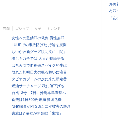
寿美
有罪
「あ
芸能
ゴシップ
女子
トレンド
女性への監禁罪の裁判 男性無罪
LUUPでの事故防げた 持論を展開
ちいかわ新グッズ説明文に「闇」
誰しも万全では 大谷が持論語る
はちみつで血糖値スパイク発生は
敗れた札幌日大の振る舞いに注目
タピオカブームの次に来た新定番
燃油サーチャージ 秋に値下げも
台風13号、7日に沖縄本島直撃へ
食費は1日500円未満 貧困危機
NHK職員がPTSDに 二次被害の懸念
去就は? 長友が開幕戦「来場」