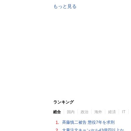
もっと見る
ランキング
総合
国内
政治
海外
経済
IT
1.
斉藤慎二被告 懲役7年を求刑
2.
大量注文キャンセル43億円以上か