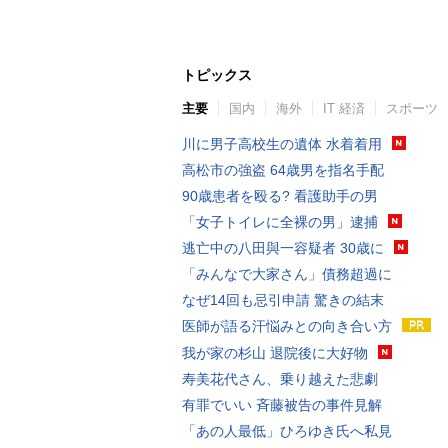
トピックス
主要
国内
海外
IT 経済
スポーツ
川に男子高校生の遺体 水着着用
高松市の強盗 64歳男を指名手配
90歳患者を殴る? 看護助手の男
「女子トイレに全裸の男」逮捕
逃亡中の八田與一容疑者 30歳に
「みんなで大家さん」債務超過に
なぜ14回も忌引申請 驚きの結末
医師が語る汗悩みとの向き合い方
我が家の杉山 退院後に大好物
寿美花代さん、乗り越えた悲劇
有罪でいい 斉藤被告の事件見解
「あの人最低」ひろゆき氏へ私見