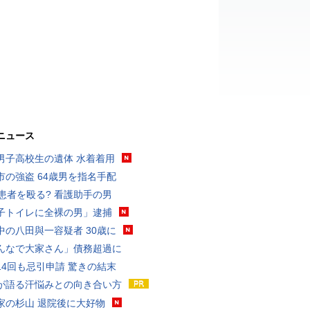
ニュース
男子高校生の遺体 水着着用
市の強盗 64歳男を指名手配
歳患者を殴る? 看護助手の男
子トイレに全裸の男」逮捕
中の八田與一容疑者 30歳に
んなで大家さん」債務超過に
14回も忌引申請 驚きの結末
が語る汗悩みとの向き合い方
家の杉山 退院後に大好物