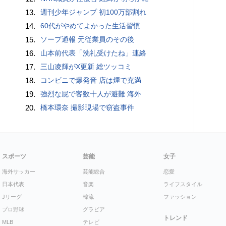
13.
週刊少年ジャンプ 初100万部割れ
14.
60代がやめてよかった生活習慣
15.
ソープ通報 元従業員のその後
16.
山本前代表「洗礼受けたね」連絡
17.
三山凌輝がX更新 総ツッコミ
18.
コンビニで爆発音 店は煙で充満
19.
強烈な屁で客数十人が避難 海外
20.
橋本環奈 撮影現場で窃盗事件
スポーツ
芸能
女子
海外サッカー
芸能総合
恋愛
日本代表
音楽
ライフスタイル
Jリーグ
韓流
ファッション
プロ野球
グラビア
トレンド
MLB
テレビ