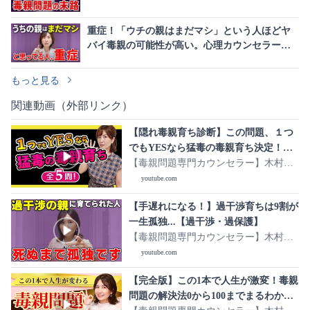
重症！「ウチの親はまだマシ」という人ほどヤ
バイ毒親の可能性が高い。心理カウンセラーが
紐解く盲点
もっと見る
関連動画（外部リンク）
【隠れ毒親育ち診断】この問題、１つ
でもYESなら猛毒の毒親育ち決定！５
問
【毒親問題専門カウンセラー】木村裕
子
youtube.com
【手遅れになる！】過干渉育ちは9割が
一生孤独...【過干渉・過保護】
【毒親問題専門カウンセラー】木村裕
子
youtube.com
【完全版】この1本で人生が激変！毒親
問題の解決法0から100までまるわか