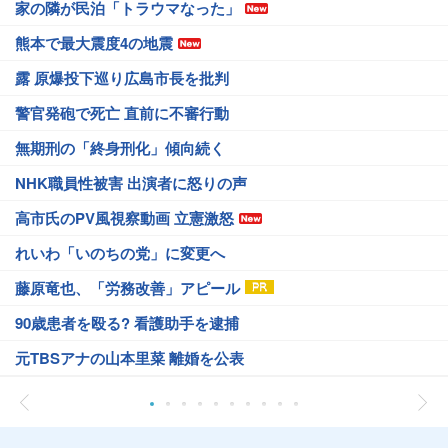
家の隣が民泊「トラウマなった」
熊本で最大震度4の地震
露 原爆投下巡り広島市長を批判
警官発砲で死亡 直前に不審行動
無期刑の「終身刑化」傾向続く
NHK職員性被害 出演者に怒りの声
高市氏のPV風視察動画 立憲激怒
れいわ「いのちの党」に変更へ
藤原竜也、「労務改善」アピール
90歳患者を殴る? 看護助手を逮捕
元TBSアナの山本里菜 離婚を公表