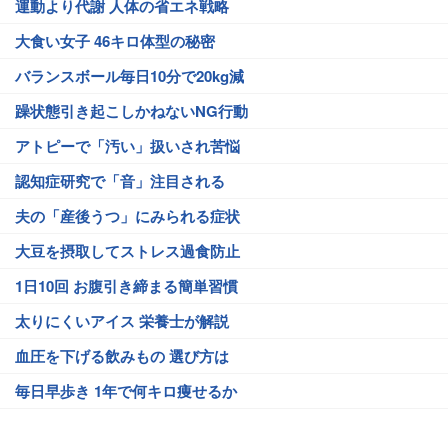
運動より代謝 人体の省エネ戦略
大食い女子 46キロ体型の秘密
バランスボール毎日10分で20kg減
躁状態引き起こしかねないNG行動
アトピーで「汚い」扱いされ苦悩
認知症研究で「音」注目される
夫の「産後うつ」にみられる症状
大豆を摂取してストレス過食防止
1日10回 お腹引き締まる簡単習慣
太りにくいアイス 栄養士が解説
血圧を下げる飲みもの 選び方は
毎日早歩き 1年で何キロ痩せるか