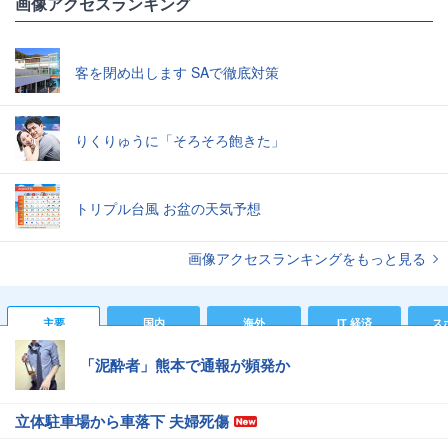
画像アクセスランキング
客を閉め出します SAで徹底対策
りくりゅうに「そろそろ飽きた」
トリプル台風 お盆の天気予想
画像アクセスランキングをもっと見る
主要
国内
海外
IT 経済
ス
「泥酔者」熊本で通報が頻発か
立体駐車場から車落下 夫婦死傷