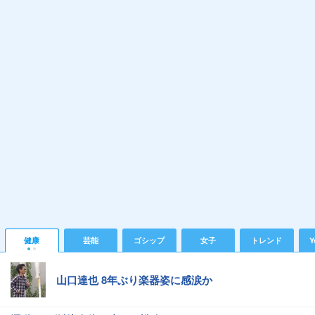
健康
芸能
ゴシップ
女子
トレンド
Y
山口達也 8年ぶり楽器姿に感涙か