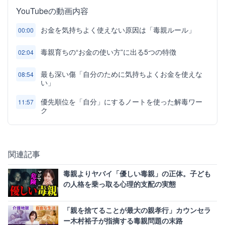
YouTubeの動画内容
お金を気持ちよく使えない原因は「毒親ルール」
00:00
毒親育ちの“お金の使い方”に出る5つの特徴
02:04
最も深い傷「自分のために気持ちよくお金を使えな
08:54
い」
優先順位を「自分」にするノートを使った解毒ワー
11:57
ク
関連記事
毒親よりヤバイ「優しい毒親」の正体。子ども
の人格を乗っ取る心理的支配の実態
「親を捨てることが最大の親孝行」カウンセラ
ー木村裕子が指摘する毒親問題の末路