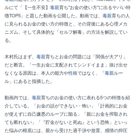
ルにて「【一生不安】
毒親
育ち"お金の使い方"に出るヤバい特
徴TOP5」と題した動画を公開した。動画では、
毒親
育ちの人
に見られるお金の使い方の特徴と、その背後にある心理メカ
ニズム、そして具体的な「セルフ解毒」の方法を解説してい
る。
木村氏はまず、
毒親
育ちとお金の問題には「関係が大アリ」
だと断言。「一生お金に支配されてシンドイまま」抜け出せ
なくなる原因は、本人の能力や
性格
ではなく、「
毒親
ルー
ル」にあると指摘した。
動画内では、
毒親
育ちのお金の使い方に表れる5つの特徴を紹
介している。「お金の話ができない・怖い」「計画的にお金
が使えずに自己嫌悪のループに陥る」「親にお金を搾取され
ても断れない」「『貯金がないと死ぬ』という恐怖」といっ
た悩みの根底には、親から受けた過干渉や放置、感情の抑圧