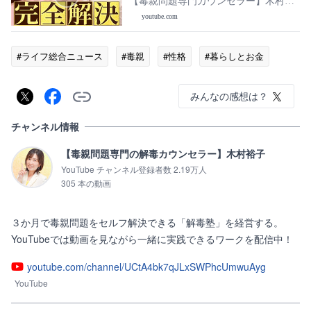
り！【毒親育ち必見】
【毒親問題専門カウンセラー】木村裕
子
youtube.com
#ライフ総合ニュース
#毒親
#性格
#暮らしとお金
みんなの感想は？
チャンネル情報
【毒親問題専門の解毒カウンセラー】木村裕子
YouTube チャンネル登録者数 2.19万人
305 本の動画
３か月で毒親問題をセルフ解決できる「解毒塾」を経営する。

YouTubeでは動画を見ながら一緒に実践できるワークを配信中！
youtube.com/channel/UCtA4bk7qJLxSWPhcUmwuAyg
YouTube