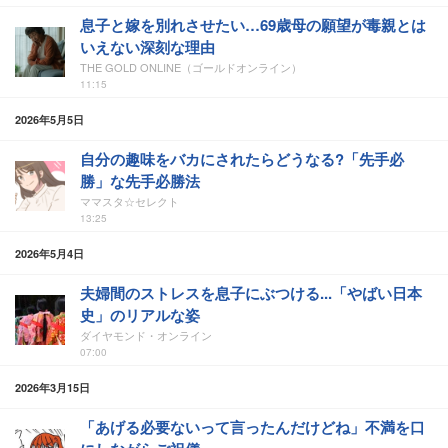
息子と嫁を別れさせたい…69歳母の願望が毒親とは
いえない深刻な理由
THE GOLD ONLINE（ゴールドオンライン）
11:15
2026年5月5日
自分の趣味をバカにされたらどうなる?「先手必
勝」な先手必勝法
ママスタ☆セレクト
13:25
2026年5月4日
夫婦間のストレスを息子にぶつける...「やばい日本
史」のリアルな姿
ダイヤモンド・オンライン
07:00
2026年3月15日
「あげる必要ないって言ったんだけどね」不満を口