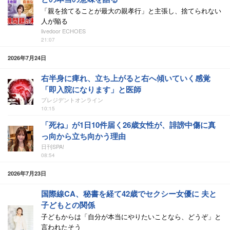
「親を捨てることが最大の親孝行」と主張し、捨てられない
人が陥る
livedoor ECHOES
21:07
2026年7月24日
右半身に痺れ、立ち上がると右へ傾いていく感覚
「即入院になります」と医師
プレジデントオンライン
10:15
「死ね」が1日10件届く26歳女性が、誹謗中傷に真
っ向から立ち向かう理由
日刊SPA!
08:54
2026年7月23日
国際線CA、秘書を経て42歳でセクシー女優に 夫と
子どもとの関係
子どもからは「自分が本当にやりたいことなら、どうぞ」と
言われたそう