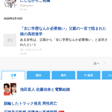
にしながらご祝儀
Walkerplus
07:00
2026年2月18日
「女に学歴なんか必要無い」父親の一言で阻まれた
娘の高校進学
ある女性は、父親から「女に学歴なんか必要無い」と反対さ
れたという
まいどなニュース
16:00
次ヘ
主要
国内
海外
IT 経済
ス
池田直人 佐藤佳奈と電撃結婚
脱輪したトラック発見 男性死亡