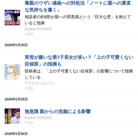
毒親のウザい連絡への対処法「ノートに親への素直
な気持ちを書く」
相談者の約8割が親への罪悪感という「巨大な壁」を抱えて
いると指摘
livedoor ECHOES
18:02
2026年5月30日
実母が嫌いな第1子長女が多い？「上の子可愛くない
症候群」の指摘も
投稿者は、「上の子可愛くない症候群」の影響について指摘
している
ママスタ☆セレクト
13:25
2026年5月28日
無意識 親からの洗脳による影響
livedoor ECHOES
17:00
2026年5月26日