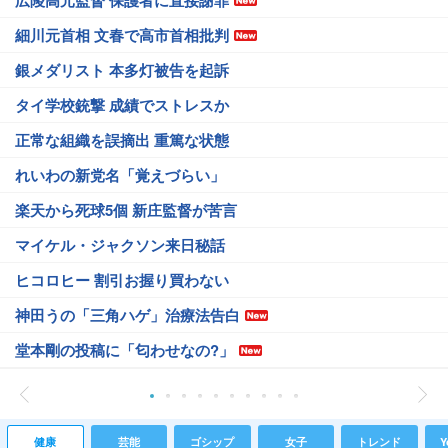
広陵高元監督 保護者に直接謝罪
細川元首相 文春で高市首相批判
銀メダリスト 本多灯被告を起訴
タイ学校銃撃 成績でストレスか
正常な組織を誤摘出 重篤な状態
れいわの新党名「覚えづらい」
楽天から死球5個 新庄監督が苦言
マイケル・ジャクソン来日秘話
ヒコロヒー 割引お握り買わない
神田うの「三角ハゲ」治療法告白
堂本剛の投稿に「匂わせなの?」
健康
芸能
ゴシップ
女子
トレンド
Y