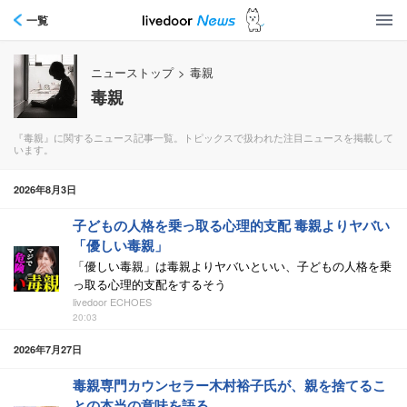
一覧
ニューストップ
>
毒親
毒親
『毒親』に関するニュース記事一覧。トピックスで扱われた注目ニュースを掲載して
います。
2026年8月3日
子どもの人格を乗っ取る心理的支配 毒親よりヤバい
「優しい毒親」
「優しい毒親」は毒親よりヤバいといい、子どもの人格を乗
っ取る心理的支配をするそう
livedoor ECHOES
20:03
2026年7月27日
毒親専門カウンセラー木村裕子氏が、親を捨てるこ
との本当の意味を語る