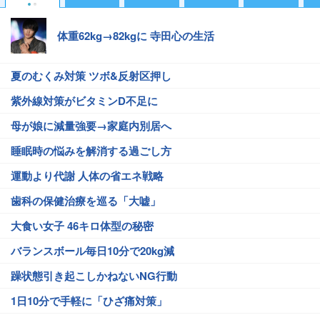
体重62kg→82kgに 寺田心の生活
夏のむくみ対策 ツボ&反射区押し
紫外線対策がビタミンD不足に
母が娘に減量強要→家庭内別居へ
睡眠時の悩みを解消する過ごし方
運動より代謝 人体の省エネ戦略
歯科の保健治療を巡る「大嘘」
大食い女子 46キロ体型の秘密
バランスボール毎日10分で20kg減
躁状態引き起こしかねないNG行動
1日10分で手軽に「ひざ痛対策」