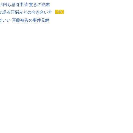
14回も忌引申請 驚きの結末
が語る汗悩みとの向き合い方
でいい 斉藤被告の事件見解