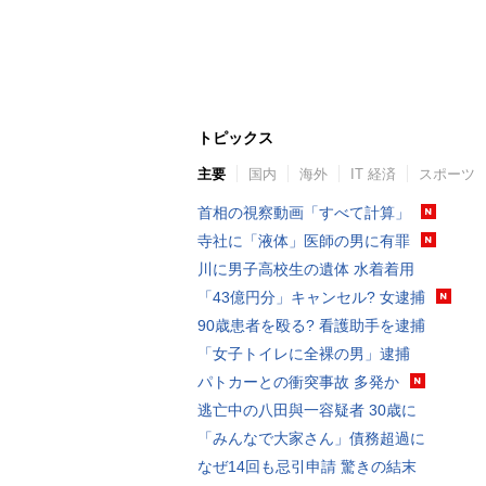
トピックス
主要
国内
海外
IT 経済
スポーツ
首相の視察動画「すべて計算」
寺社に「液体」医師の男に有罪
川に男子高校生の遺体 水着着用
「43億円分」キャンセル? 女逮捕
90歳患者を殴る? 看護助手を逮捕
「女子トイレに全裸の男」逮捕
パトカーとの衝突事故 多発か
逃亡中の八田與一容疑者 30歳に
「みんなで大家さん」債務超過に
なぜ14回も忌引申請 驚きの結末