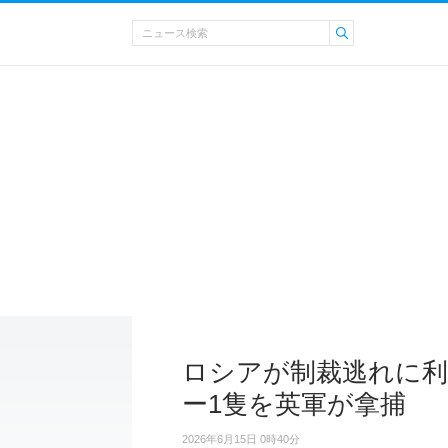
ロシアが制裁逃れに利
ー1隻を英軍が拿捕
2026年6月15日 0時40分