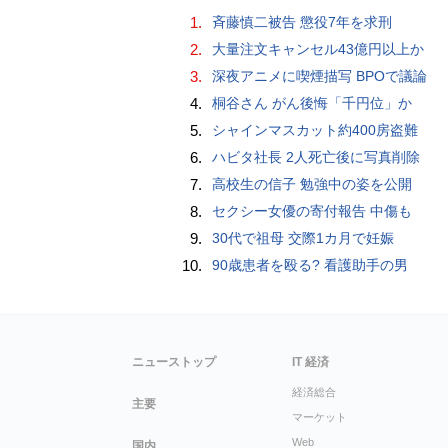
1.
斉藤慎二被告 懲役7年を求刑
2.
大量注文キャンセル43億円以上か
3.
深夜アニメに喫煙描写 BPOで議論
4.
桐谷さん がん後悔「千円位」か
5.
シャインマスカット約400房盗難
6.
ハビタ社長 2人死亡後に写真削除
7.
高校生の信子 勉強中の姿を公開
8.
セクシー女優の寄付報告 中傷も
9.
30代で祖母 交際1カ月で妊娠
10.
90歳患者を殴る? 看護助手の男
ニューストップ
IT 経済
経済総合
主要
マーケット
Web
国内