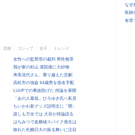
なぜ
医師
有罪
芸能
ゴシップ
女子
トレンド
女性への監禁罪の裁判 男性無罪
我が家の杉山 退院後に大好物
寿美花代さん、乗り越えた悲劇
高松市の強盗 64歳男を指名手配
LUUPでの事故防げた 持論を展開
「あの人最低」ひろゆき氏へ私見
ちいかわ新グッズ説明文に「闇」
誰しも万全では 大谷が持論語る
はちみつで血糖値スパイク発生は
敗れた札幌日大の振る舞いに注目