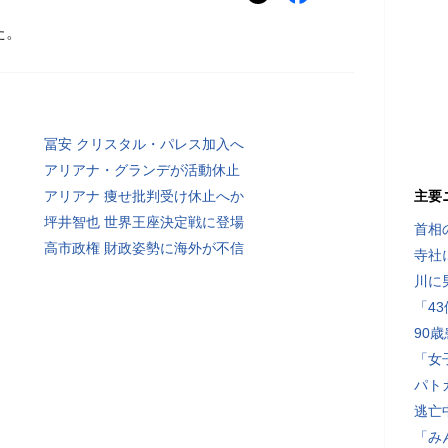
た。
冨安 クリスタル・パレス加入へ
アリアナ・グランデが活動休止
アリアナ 痩せ批判受け休止へか
主要
坪井智也 世界王座決定戦に登場
首相
高市政権 財政姿勢に海外が不信
寺社
川に
「4
90
「女
パト
逃亡
「み