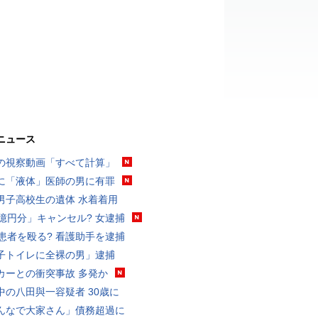
ニュース
の視察動画「すべて計算」
に「液体」医師の男に有罪
男子高校生の遺体 水着着用
3億円分」キャンセル? 女逮捕
歳患者を殴る? 看護助手を逮捕
子トイレに全裸の男」逮捕
カーとの衝突事故 多発か
中の八田與一容疑者 30歳に
んなで大家さん」債務超過に