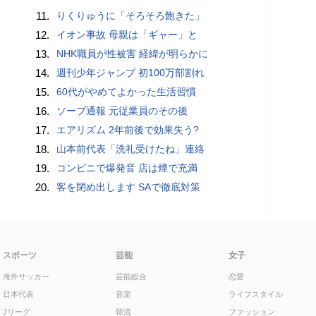
11.
りくりゅうに「そろそろ飽きた」
12.
イオン事故 母親は「ギャー」と
13.
NHK職員が性被害 経緯が明らかに
14.
週刊少年ジャンプ 初100万部割れ
15.
60代がやめてよかった生活習慣
16.
ソープ通報 元従業員のその後
17.
エアリズム 2年前後で効果失う?
18.
山本前代表「洗礼受けたね」連絡
19.
コンビニで爆発音 店は煙で充満
20.
客を閉め出します SAで徹底対策
スポーツ
芸能
女子
海外サッカー
芸能総合
恋愛
日本代表
音楽
ライフスタイル
Jリーグ
韓流
ファッション