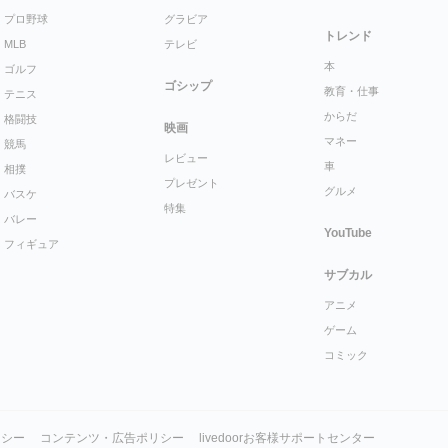
プロ野球
グラビア
トレンド
MLB
テレビ
本
ゴルフ
ゴシップ
教育・仕事
テニス
からだ
格闘技
映画
マネー
競馬
レビュー
車
相撲
プレゼント
グルメ
バスケ
特集
バレー
YouTube
フィギュア
サブカル
アニメ
ゲーム
コミック
リシー
コンテンツ・広告ポリシー
livedoorお客様サポートセンター