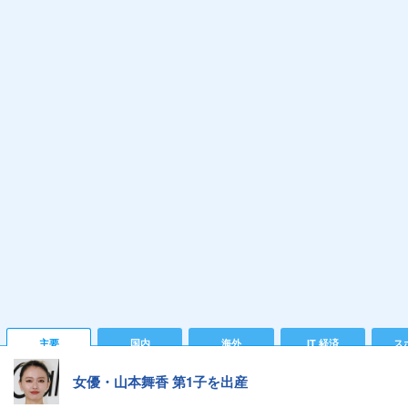
主要
国内
海外
IT 経済
ス
女優・山本舞香 第1子を出産