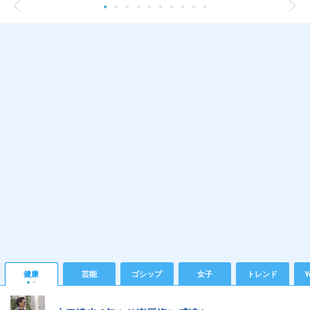
健康
芸能
ゴシップ
女子
トレンド
Y