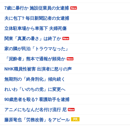
7歳に暴行か 施設従業員の女逮捕
夫に包丁? 毎日新聞記者の女逮捕
立体駐車場から車落下 夫婦死傷
関東「真夏の暑さ」は終了か
家の隣が民泊「トラウマなった」
「泥酔者」熊本で通報が頻発か
NHK職員性被害 出演者に怒りの声
無期刑の「終身刑化」傾向続く
れいわ「いのちの党」に変更へ
90歳患者を殴る? 看護助手を逮捕
アニメにちなんだ名付け流行 尼
藤原竜也「労務改善」をアピール