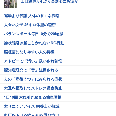
山口達也 8年ぶり楽器姿に感涙か
運動より代謝 人体の省エネ戦略
大食い女子 46キロ体型の秘密
バランスボール毎日10分で20kg減
躁状態引き起こしかねないNG行動
脳梗塞になりやすい人の特徴
アトピーで「汚い」扱いされ苦悩
認知症研究で「音」注目される
夫の「産後うつ」にみられる症状
大豆を摂取してストレス過食防止
1日10回 お腹引き締まる簡単習慣
太りにくいアイス 栄養士が解説
血圧を下げる飲みもの 選び方は