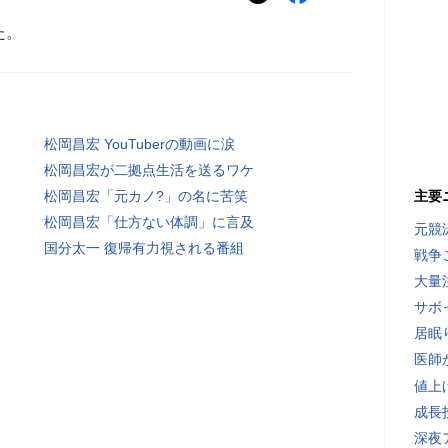
た。
松岡昌宏 YouTuberの動画に涙
松岡昌宏が二拠点生活を送るワケ
松岡昌宏「元カノ?」の名に苦笑
主要
松岡昌宏「仕方ない体調」に言及
元競
国分太一 復帰有力視される番組
戦争
大量
サボ
居眠
医師
値上
成長
深夜