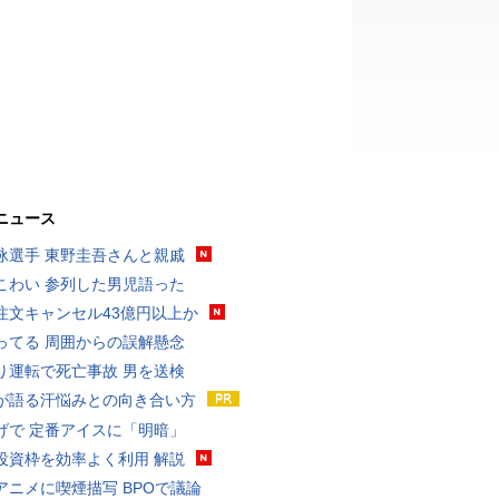
ニュース
泳選手 東野圭吾さんと親戚
こわい 参列した男児語った
注文キャンセル43億円以上か
ってる 周囲からの誤解懸念
り運転で死亡事故 男を送検
が語る汗悩みとの向き合い方
げで 定番アイスに「明暗」
投資枠を効率よく利用 解説
アニメに喫煙描写 BPOで議論