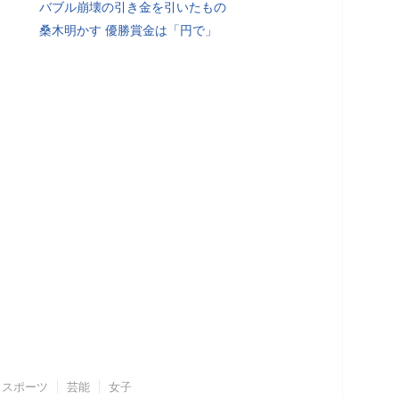
バブル崩壊の引き金を引いたもの
桑木明かす 優勝賞金は「円で」
スポーツ
芸能
女子