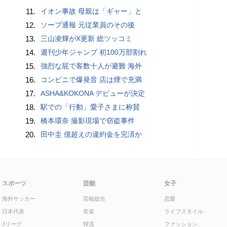
11.
イオン事故 母親は「ギャー」と
12.
ソープ通報 元従業員のその後
13.
三山凌輝がX更新 総ツッコミ
14.
週刊少年ジャンプ 初100万部割れ
15.
強烈な屁で客数十人が避難 海外
16.
コンビニで爆発音 店は煙で充満
17.
ASHA&KOKONA デビューが決定
18.
駅での「行動」愛子さまに称賛
19.
橋本環奈 撮影現場で窃盗事件
20.
田中圭 億超えの違約金を完済か
スポーツ
芸能
女子
海外サッカー
芸能総合
恋愛
日本代表
音楽
ライフスタイル
Jリーグ
韓流
ファッション