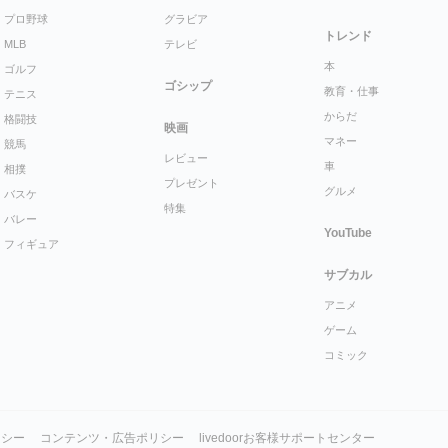
プロ野球
グラビア
トレンド
MLB
テレビ
本
ゴルフ
ゴシップ
教育・仕事
テニス
からだ
格闘技
映画
マネー
競馬
レビュー
車
相撲
プレゼント
グルメ
バスケ
特集
バレー
YouTube
フィギュア
サブカル
アニメ
ゲーム
コミック
リシー
コンテンツ・広告ポリシー
livedoorお客様サポートセンター