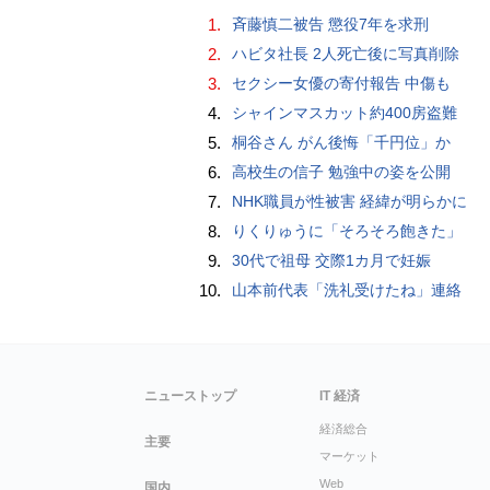
1.
斉藤慎二被告 懲役7年を求刑
2.
ハビタ社長 2人死亡後に写真削除
3.
セクシー女優の寄付報告 中傷も
4.
シャインマスカット約400房盗難
5.
桐谷さん がん後悔「千円位」か
6.
高校生の信子 勉強中の姿を公開
7.
NHK職員が性被害 経緯が明らかに
8.
りくりゅうに「そろそろ飽きた」
9.
30代で祖母 交際1カ月で妊娠
10.
山本前代表「洗礼受けたね」連絡
ニューストップ
IT 経済
経済総合
主要
マーケット
Web
国内