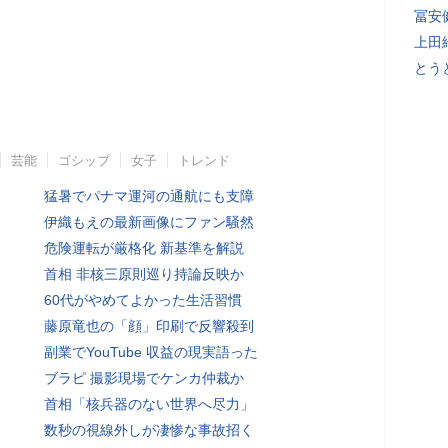
冨安
上田
とう
芸能
ゴシップ
女子
トレンド
猛暑でパナマ運河の通航にも支障
伊織もえの最新画像にファン騒然
危険運転が厳格化 新基準を解説
首相 非核三原則巡り持論反映か
60代がやめてよかった生活習慣
藤原竜也の「顔」印刷で反響殺到
副業でYouTube 収益の現実語った
ブラピ 撮影現場でケンカ仲裁か
首相「核兵器のない世界へ尽力」
数秒の視線外しが凄惨な事故招く