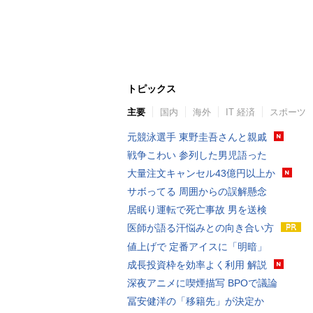
トピックス
主要
国内
海外
IT 経済
スポーツ
元競泳選手 東野圭吾さんと親戚
戦争こわい 参列した男児語った
大量注文キャンセル43億円以上か
サボってる 周囲からの誤解懸念
居眠り運転で死亡事故 男を送検
医師が語る汗悩みとの向き合い方
値上げで 定番アイスに「明暗」
成長投資枠を効率よく利用 解説
深夜アニメに喫煙描写 BPOで議論
冨安健洋の「移籍先」が決定か