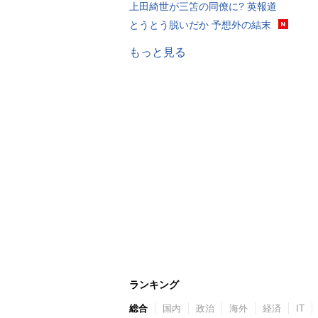
上田綺世が三笘の同僚に? 英報道
とうとう脱いだか 予想外の結末
もっと見る
ランキング
総合
国内
政治
海外
経済
IT