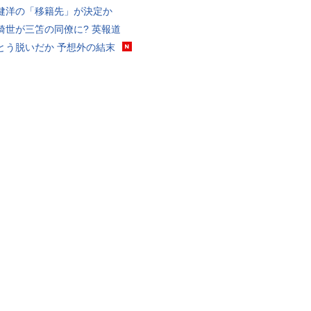
健洋の「移籍先」が決定か
綺世が三笘の同僚に? 英報道
とう脱いだか 予想外の結末