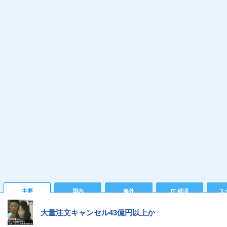
主要
国内
海外
IT 経済
ス
大量注文キャンセル43億円以上か