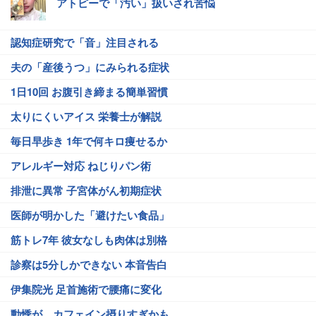
アトピーで「汚い」扱いされ苦悩
認知症研究で「音」注目される
夫の「産後うつ」にみられる症状
1日10回 お腹引き締まる簡単習慣
太りにくいアイス 栄養士が解説
毎日早歩き 1年で何キロ痩せるか
アレルギー対応 ねじりパン術
排泄に異常 子宮体がん初期症状
医師が明かした「避けたい食品」
筋トレ7年 彼女なしも肉体は別格
診察は5分しかできない 本音告白
伊集院光 足首施術で腰痛に変化
動悸が…カフェイン摂りすぎかも