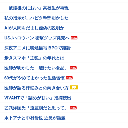
「被爆後のにおい」高校生が再現
私の指示が…ハビタ幹部明かした
AIが人間をだまし虚偽の説明か
USJハロウィン 衝撃グッズ発売へ
深夜アニメに喫煙描写 BPOで議論
歩きスマホ「主犯」の年代とは
医師が明かした「避けたい食品」
60代がやめてよかった生活習慣
医師が語る汗悩みとの向き合い方
VIVANTで「詰めが甘い」指摘続出
乙武洋匡氏「逆差別だと思って」
水卜アナと中村倫也 近況が話題