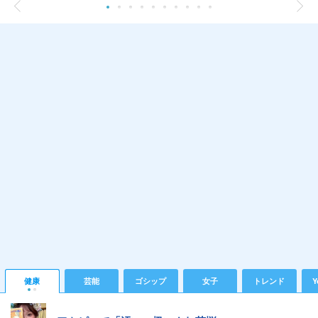
健康
芸能
ゴシップ
女子
トレンド
Y