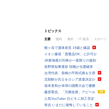
トピックス
主要
国内
海外
IT 経済
スポーツ
槍ヶ岳で遺体発見 19歳と確認
イオン爆発「貴重品OK」と許可か
JR東海夜行列車が一夜限りの復刻
長野県知事選挙 現職が当選確実
台湾代表、長崎の平和式典を欠席
北朝鮮が兵士をロシア派遣決定か
張本美和が卓球の国際大会で優勝
藤原竜也、「労務改善」アピール
人気YouTuber 白ビキニ加工否定
有吉 いまだに後悔していること