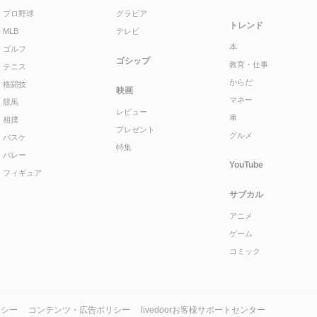
プロ野球
グラビア
トレンド
MLB
テレビ
本
ゴルフ
ゴシップ
教育・仕事
テニス
からだ
格闘技
映画
マネー
競馬
レビュー
車
相撲
プレゼント
グルメ
バスケ
特集
バレー
YouTube
フィギュア
サブカル
アニメ
ゲーム
コミック
リシー
コンテンツ・広告ポリシー
livedoorお客様サポートセンター