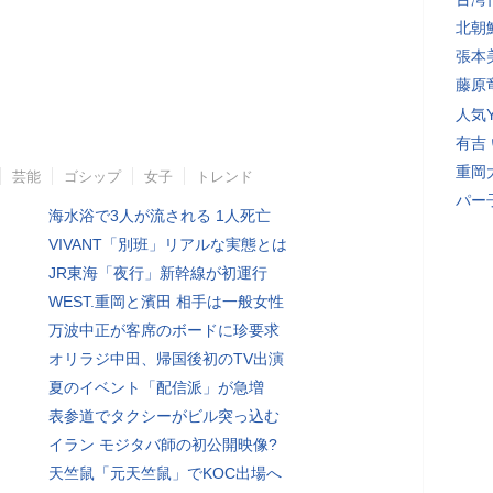
北朝
張本
藤原
人気Y
有吉
重岡
芸能
ゴシップ
女子
トレンド
パー
海水浴で3人が流される 1人死亡
VIVANT「別班」リアルな実態とは
JR東海「夜行」新幹線が初運行
WEST.重岡と濱田 相手は一般女性
万波中正が客席のボードに珍要求
オリラジ中田、帰国後初のTV出演
夏のイベント「配信派」が急増
表参道でタクシーがビル突っ込む
イラン モジタバ師の初公開映像?
天竺鼠「元天竺鼠」でKOC出場へ