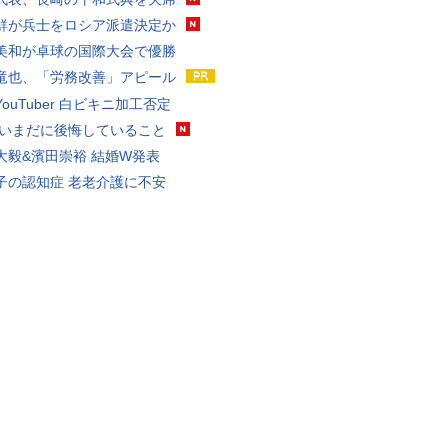
鮮が兵士をロシア派遣決定か
美和が卓球の国際大会で優勝
竜也、「労務改善」アピール
ouTuber 白ビキニ加工否定
 いまだに後悔していること
大毅&濱田崇裕 結婚W発表
子の認知症 老老介護に不安