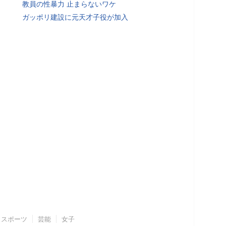
教員の性暴力 止まらないワケ
ガッポリ建設に元天才子役が加入
スポーツ
芸能
女子