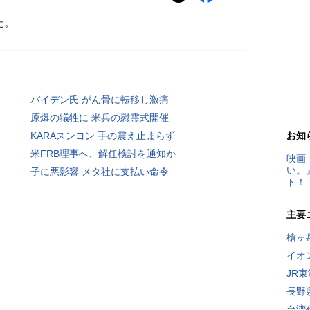
た。
バイデン氏 がん骨に転移し激痛
原爆の犠牲に 米兵の慰霊式開催
KARAスンヨン 手の震え止まらず
お知
米FRB理事へ、解任検討を通知か
映画
い。
子に悪影響 メタ社に支払い命令
ト！
主要
槍ヶ
イオ
JR
長野
台湾