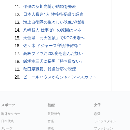
11.
俳優の及川光博が結婚を発表
12.
日本人審判4人 性接待疑惑で調査
13.
海上自衛隊の生々しい映像が物議
14.
八嶋智人 仕事ゼロの原因はマネ
15.
天竺鼠「元天竺鼠」でKOC出場へ
16.
佐々木 ドジャース守護神候補に
17.
高級ブドウ約200房を盗んだ疑い
18.
飯塚幸三氏に長男「勝ち目ない」
19.
秋田県職員、報道対応で喫煙
20.
ビニールハウスからシャインマスカット約200房を盗んだ疑い ネットで販売か 無職の男（42）逮捕 岡山県警
スポーツ
芸能
女子
海外サッカー
芸能総合
恋愛
日本代表
音楽
ライフスタイル
Jリーグ
韓流
ファッション