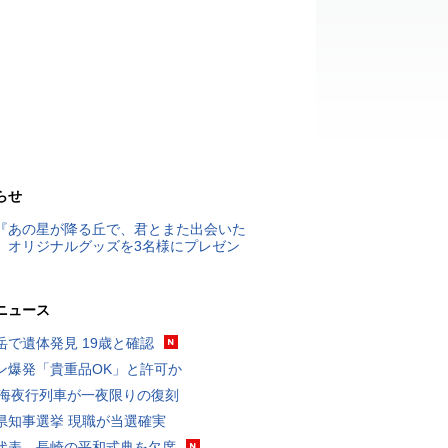
らせ
『あの星が降る丘で、君とまた出会いた
』オリジナルグッズを3名様にプレゼン
ニュース
岳で遺体発見 19歳と確認
ン爆発「貴重品OK」と許可か
東海夜行列車が一夜限りの復刻
県知事選挙 現職が当選確実
代表、長崎の平和式典を欠席