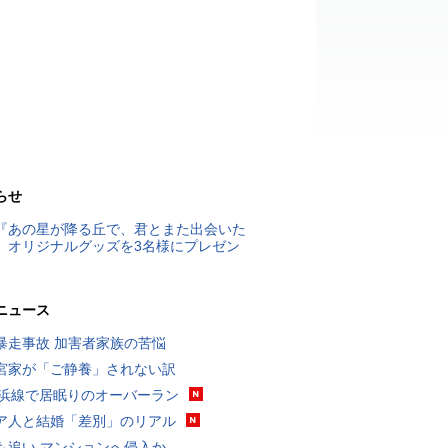
らせ
『あの星が降る丘で、君とまた出会いた
』オリジナルグッズを3名様にプレゼン
ニュース
暴走事故 加害者家族の苦悩
宮家が「ご静養」されない訳
横浜線で居眠りのオーバーラン
ア人と結婚「差別」のリアル
も追い マンションへ侵入か