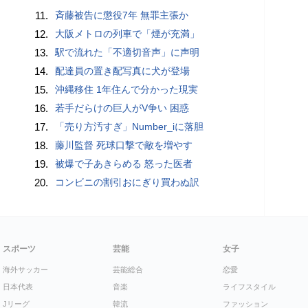
11.
斉藤被告に懲役7年 無罪主張か
12.
大阪メトロの列車で「煙が充満」
13.
駅で流れた「不適切音声」に声明
14.
配達員の置き配写真に犬が登場
15.
沖縄移住 1年住んで分かった現実
16.
若手だらけの巨人がV争い 困惑
17.
「売り方汚すぎ」Number_iに落胆
18.
藤川監督 死球口撃で敵を増やす
19.
被爆で子あきらめる 怒った医者
20.
コンビニの割引おにぎり買わぬ訳
スポーツ
芸能
女子
海外サッカー
芸能総合
恋愛
日本代表
音楽
ライフスタイル
Jリーグ
韓流
ファッション