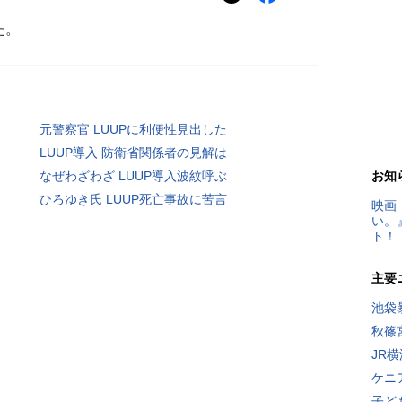
た。
元警察官 LUUPに利便性見出した
LUUP導入 防衛省関係者の見解は
なぜわざわざ LUUP導入波紋呼ぶ
お知
ひろゆき氏 LUUP死亡事故に苦言
映画
い。
ト！
主要
池袋
秋篠
JR
ケニ
子ど