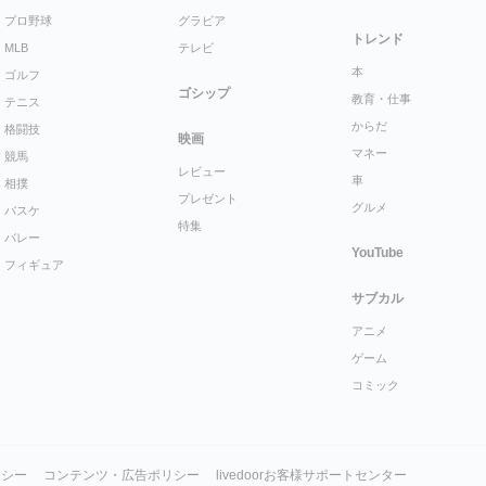
プロ野球
グラビア
トレンド
MLB
テレビ
本
ゴルフ
ゴシップ
教育・仕事
テニス
からだ
格闘技
映画
マネー
競馬
レビュー
車
相撲
プレゼント
グルメ
バスケ
特集
バレー
YouTube
フィギュア
サブカル
アニメ
ゲーム
コミック
リシー
コンテンツ・広告ポリシー
livedoorお客様サポートセンター