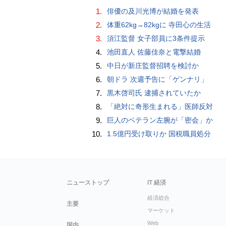
1.
俳優の及川光博が結婚を発表
2.
体重62kg→82kgに 寺田心の生活
3.
須江監督 女子部員に3条件提示
4.
池田直人 佐藤佳奈と電撃結婚
5.
中日が新庄監督招聘を検討か
6.
朝ドラ 次週予告に「ゲンナリ」
7.
黒木啓司氏 逮捕されていたか
8.
「絶対に奇形生まれる」医師反対
9.
巨人のベテラン左腕が「密会」か
10.
1.5億円受け取りか 国税職員処分
ニューストップ
IT 経済
経済総合
主要
マーケット
Web
国内