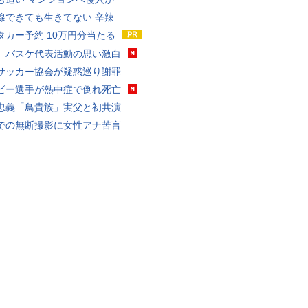
線できても生きてない 辛辣
タカー予約 10万円分当たる
、バスケ代表活動の思い激白
サッカー協会が疑惑巡り謝罪
ビー選手が熱中症で倒れ死亡
忠義「鳥貴族」実父と初共演
での無断撮影に女性アナ苦言