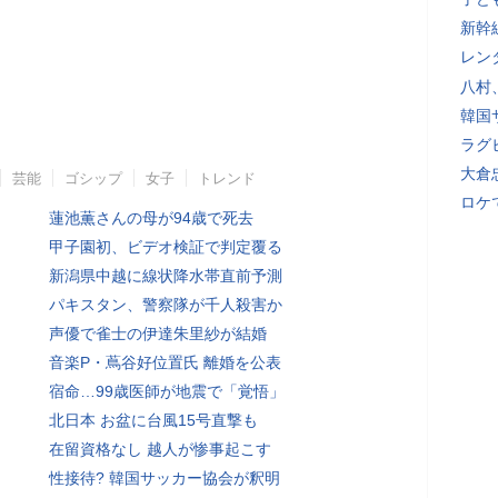
新幹
レン
八村
韓国
ラグ
大倉
芸能
ゴシップ
女子
トレンド
ロケ
蓮池薫さんの母が94歳で死去
甲子園初、ビデオ検証で判定覆る
新潟県中越に線状降水帯直前予測
パキスタン、警察隊が千人殺害か
声優で雀士の伊達朱里紗が結婚
音楽P・蔦谷好位置氏 離婚を公表
宿命…99歳医師が地震で「覚悟」
北日本 お盆に台風15号直撃も
在留資格なし 越人が惨事起こす
性接待? 韓国サッカー協会が釈明