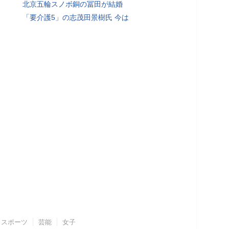
北京五輪スノボ銅の冨田が結婚
「要介護5」の志茂田景樹氏 今は
スポーツ
芸能
女子