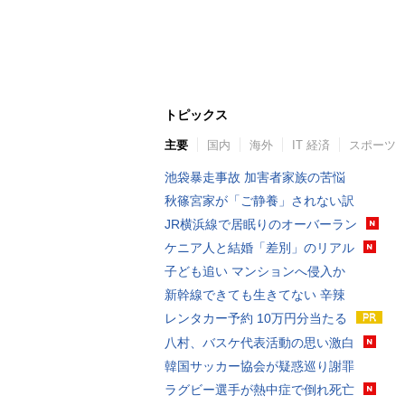
トピックス
主要
国内
海外
IT 経済
スポーツ
池袋暴走事故 加害者家族の苦悩
秋篠宮家が「ご静養」されない訳
JR横浜線で居眠りのオーバーラン
ケニア人と結婚「差別」のリアル
子ども追い マンションへ侵入か
新幹線できても生きてない 辛辣
レンタカー予約 10万円分当たる
八村、バスケ代表活動の思い激白
韓国サッカー協会が疑惑巡り謝罪
ラグビー選手が熱中症で倒れ死亡