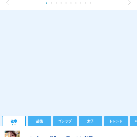
健康
芸能
ゴシップ
女子
トレンド
Y