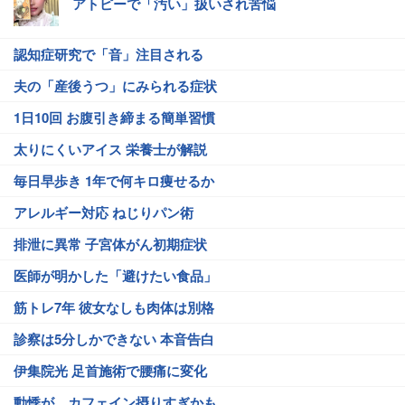
アトピーで「汚い」扱いされ苦悩
認知症研究で「音」注目される
夫の「産後うつ」にみられる症状
1日10回 お腹引き締まる簡単習慣
太りにくいアイス 栄養士が解説
毎日早歩き 1年で何キロ痩せるか
アレルギー対応 ねじりパン術
排泄に異常 子宮体がん初期症状
医師が明かした「避けたい食品」
筋トレ7年 彼女なしも肉体は別格
診察は5分しかできない 本音告白
伊集院光 足首施術で腰痛に変化
動悸が…カフェイン摂りすぎかも