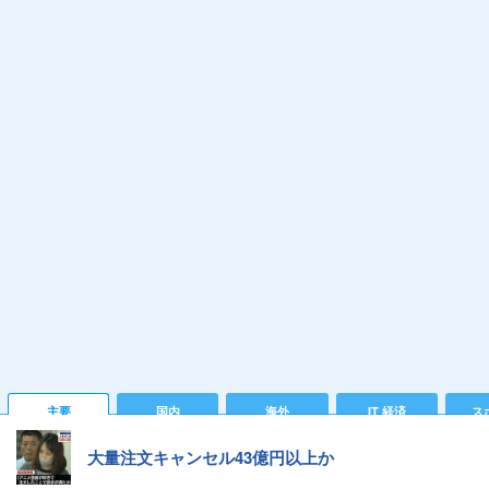
主要
国内
海外
IT 経済
ス
大量注文キャンセル43億円以上か