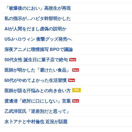
「被爆後のにおい」高校生が再現
私の指示が…ハビタ幹部明かした
AIが人間をだまし虚偽の説明か
USJハロウィン 衝撃グッズ発売へ
深夜アニメに喫煙描写 BPOで議論
50代女性 誕生日に菓子店で絶句
医師が明かした「避けたい食品」
60代がやめてよかった生活習慣
医師が語る汗悩みとの向き合い方
渡邊渚「絶対に口にしない」言葉
乙武洋匡氏「逆差別だと思って」
水卜アナと中村倫也 近況が話題