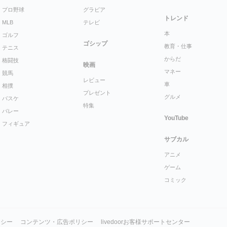
プロ野球
グラビア
トレンド
MLB
テレビ
本
ゴルフ
ゴシップ
教育・仕事
テニス
からだ
格闘技
映画
マネー
競馬
レビュー
車
相撲
プレゼント
グルメ
バスケ
特集
バレー
YouTube
フィギュア
サブカル
アニメ
ゲーム
コミック
リシー
コンテンツ・広告ポリシー
livedoorお客様サポートセンター