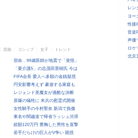
レン
ヨー
性接
音楽
声優
ロケ
芸能
ゴシップ
女子
トレンド
北京
宿命…99歳医師が地震で「覚悟」
「要介護5」の志茂田景樹氏 今は
FIFA会長 愛人へ多額の金銭疑惑
円安影響考えず 豪遊する家庭も
レジェンド美魔女が過酷な決断
原爆の犠牲に 米兵の慰霊式開催
女性騎手の今村聖奈 新潟で負傷
東名や関越道で帰省ラッシュ渋滞
総額120万円 豊胸した男性を直撃
若手だらけの巨人がV争い 困惑