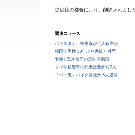
提供社の都合により、削除されまし
関連ニュース
パキスタン、警察隊が千人殺害か
韓国で男性 30年ぶり家族と対面
妻宛? 黒木啓司の意味深動画
タイ学校襲撃の死者は教師ら5人
「パト鬼」バイク暴走か 3人逮捕