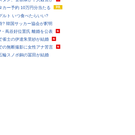
タカー予約 10万円分当たる
グルト いつ食べたらいい?
待? 韓国サッカー協会が釈明
P・蔦谷好位置氏 離婚を公表
で雀士の伊達朱里紗が結婚
での無断撮影に女性アナ苦言
五輪スノボ銅の冨田が結婚