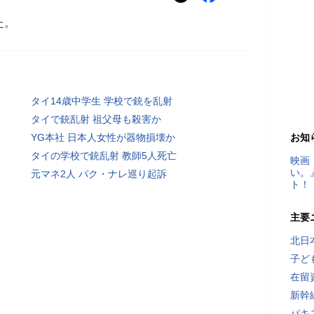
た。
タイ14歳中学生 学校で銃を乱射
タイで銃乱射 祖父母も殺害か
YG本社 日本人女性が器物損壊か
お知
タイの学校で銃乱射 教師5人死亡
映画
い。
元マネ2人 パク・ナレ巡り起訴
ト！
主要
北日
子ど
在留
新幹
パキ