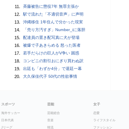
11.
斉藤被告に懲役7年 無罪主張か
12.
駅で流れた「不適切音声」に声明
13.
沖縄移住 1年住んで分かった現実
14.
「売り方汚すぎ」Number_iに落胆
15.
配達員の置き配写真に犬が登場
16.
被爆で子あきらめる 怒った医者
17.
若手だらけの巨人がV争い 困惑
18.
コンビニの割引おにぎり買わぬ訳
19.
出廷も「わずか4分」で退廷一幕
20.
大久保佳代子 50代の性欲事情
スポーツ
芸能
女子
海外サッカー
芸能総合
恋愛
日本代表
音楽
ライフスタイル
Jリーグ
韓流
ファッション