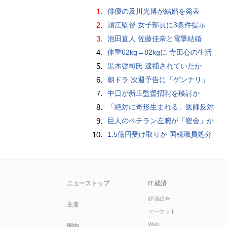
1.
俳優の及川光博が結婚を発表
2.
須江監督 女子部員に3条件提示
3.
池田直人 佐藤佳奈と電撃結婚
4.
体重62kg→82kgに 寺田心の生活
5.
黒木啓司氏 逮捕されていたか
6.
朝ドラ 次週予告に「ゲンナリ」
7.
中日が新庄監督招聘を検討か
8.
「絶対に奇形生まれる」医師反対
9.
巨人のベテラン左腕が「密会」か
10.
1.5億円受け取りか 国税職員処分
ニューストップ
IT 経済
経済総合
主要
マーケット
Web
国内