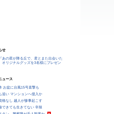
らせ
『あの星が降る丘で、君とまた出会いた
』オリジナルグッズを3名様にプレゼン
ニュース
本 お盆に台風15号直撃も
も追い マンションへ侵入か
資格なし 越人が惨事起こす
線できても生きてない 辛辣
スタン、警察隊が千人殺害か