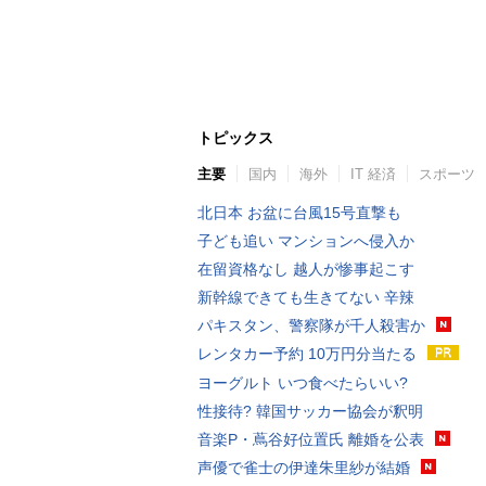
トピックス
主要
国内
海外
IT 経済
スポーツ
北日本 お盆に台風15号直撃も
子ども追い マンションへ侵入か
在留資格なし 越人が惨事起こす
新幹線できても生きてない 辛辣
パキスタン、警察隊が千人殺害か
レンタカー予約 10万円分当たる
ヨーグルト いつ食べたらいい?
性接待? 韓国サッカー協会が釈明
音楽P・蔦谷好位置氏 離婚を公表
声優で雀士の伊達朱里紗が結婚