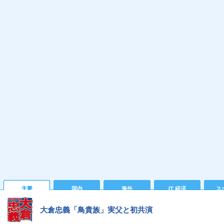
主要
国内
海外
IT 経済
ス
大倉忠義「鳥貴族」実父と初共演