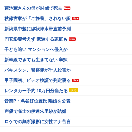
蓮池薫さんの母が94歳で死去
秋篠宮家が「ご静養」されない訳
新潟県中越に線状降水帯直前予測
円安影響考えず 豪遊する家庭も
子ども追い マンションへ侵入か
新幹線できても生きてない 辛辣
パキスタン、警察隊が千人殺害か
甲子園初、ビデオ検証で判定覆る
レンタカー予約 10万円分当たる
音楽P・蔦谷好位置氏 離婚を公表
声優で雀士の伊達朱里紗が結婚
ロケでの無断撮影に女性アナ苦言