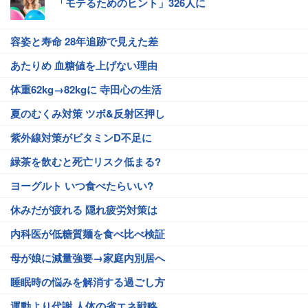
「モテるためのヒント」326人に
容姿と寿命 28年追跡で見えた差
あたりめ 血糖値を上げない理由
体重62kg→82kgに 寺田心の生活
夏のむくみ対策 ツボ&反射区押し
紫外線対策がビタミンD不足に
緑茶を飲むと死亡リスク低まる?
ヨーグルト いつ食べたらいい?
休みだが疲れる 隠れ疲労対策は
内科医が低糖質麺を食べ比べ検証
母が娘に減量強要→家庭内別居へ
睡眠時の悩みを解消する過ごし方
運動より代謝 人体の省エネ戦略