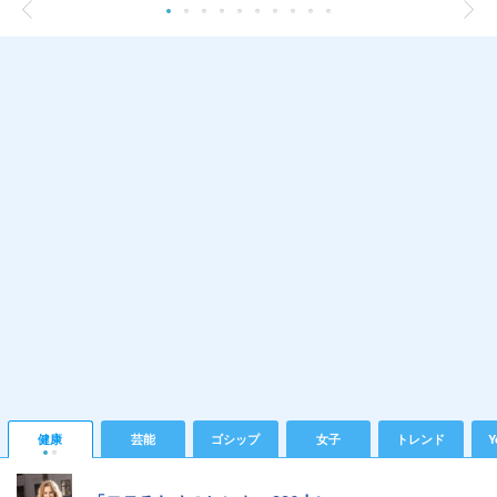
健康
芸能
ゴシップ
女子
トレンド
Y