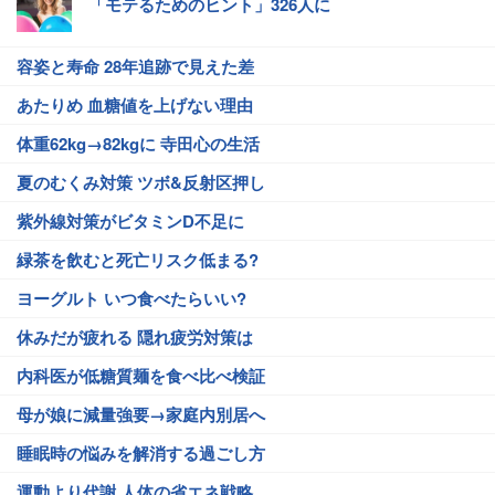
「モテるためのヒント」326人に
容姿と寿命 28年追跡で見えた差
あたりめ 血糖値を上げない理由
体重62kg→82kgに 寺田心の生活
夏のむくみ対策 ツボ&反射区押し
紫外線対策がビタミンD不足に
緑茶を飲むと死亡リスク低まる?
ヨーグルト いつ食べたらいい?
休みだが疲れる 隠れ疲労対策は
内科医が低糖質麺を食べ比べ検証
母が娘に減量強要→家庭内別居へ
睡眠時の悩みを解消する過ごし方
運動より代謝 人体の省エネ戦略