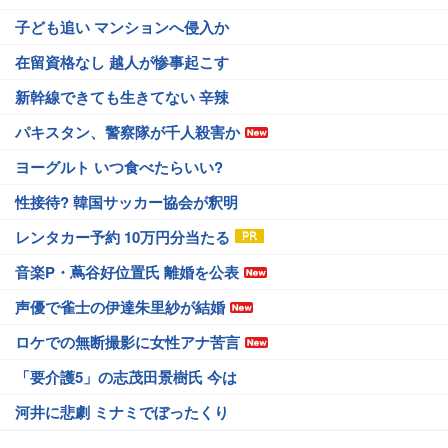
子ども追い マンションへ侵入か
在留資格なし 越人が惨事起こす
新幹線できても生きてない 辛辣
パキスタン、警察隊が千人殺害か
ヨーグルト いつ食べたらいい?
性接待? 韓国サッカー協会が釈明
レンタカー予約 10万円分当たる
音楽P・蔦谷好位置氏 離婚を公表
声優で雀士の伊達朱里紗が結婚
ロケでの無断撮影に女性アナ苦言
「要介護5」の志茂田景樹氏 今は
河井に悲劇 ミナミでぼったくり