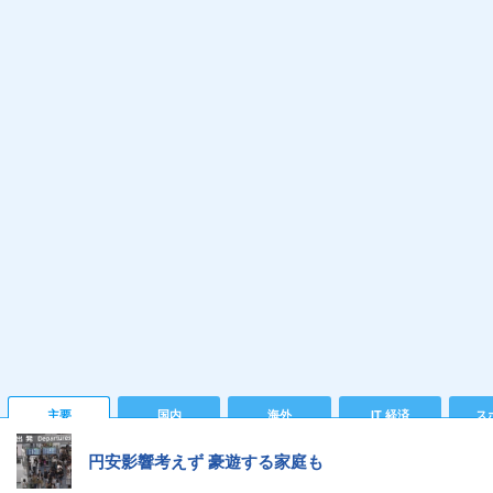
主要
国内
海外
IT 経済
ス
円安影響考えず 豪遊する家庭も