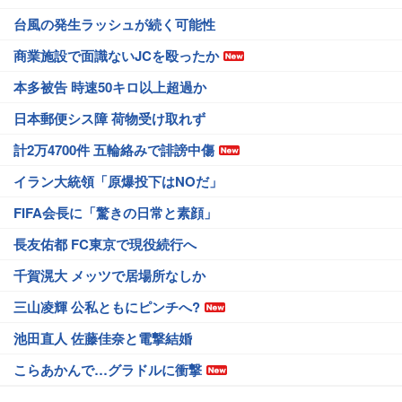
台風の発生ラッシュが続く可能性
商業施設で面識ないJCを殴ったか
本多被告 時速50キロ以上超過か
日本郵便シス障 荷物受け取れず
計2万4700件 五輪絡みで誹謗中傷
イラン大統領「原爆投下はNOだ」
FIFA会長に「驚きの日常と素顔」
長友佑都 FC東京で現役続行へ
千賀滉大 メッツで居場所なしか
三山凌輝 公私ともにピンチへ?
池田直人 佐藤佳奈と電撃結婚
こらあかんで…グラドルに衝撃