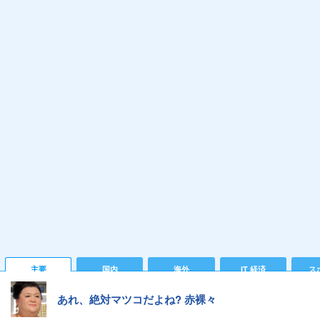
主要
国内
海外
IT 経済
ス
あれ、絶対マツコだよね? 赤裸々