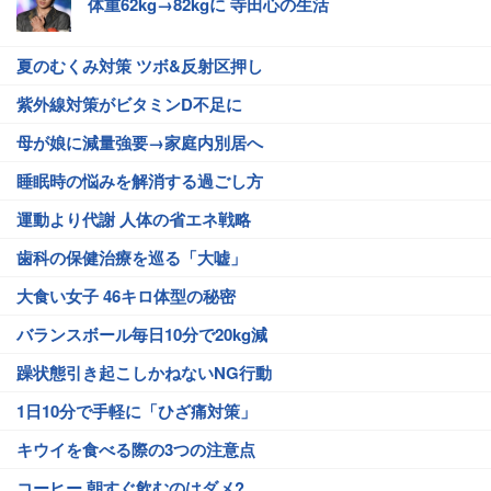
体重62kg→82kgに 寺田心の生活
夏のむくみ対策 ツボ&反射区押し
紫外線対策がビタミンD不足に
母が娘に減量強要→家庭内別居へ
睡眠時の悩みを解消する過ごし方
運動より代謝 人体の省エネ戦略
歯科の保健治療を巡る「大嘘」
大食い女子 46キロ体型の秘密
バランスボール毎日10分で20kg減
躁状態引き起こしかねないNG行動
1日10分で手軽に「ひざ痛対策」
キウイを食べる際の3つの注意点
コーヒー 朝すぐ飲むのはダメ?