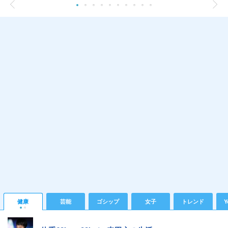
健康
芸能
ゴシップ
女子
トレンド
Y