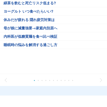
緑茶を飲むと死亡リスク低まる?
ヨーグルト いつ食べたらいい?
休みだが疲れる 隠れ疲労対策は
母が娘に減量強要→家庭内別居へ
内科医が低糖質麺を食べ比べ検証
睡眠時の悩みを解消する過ごし方