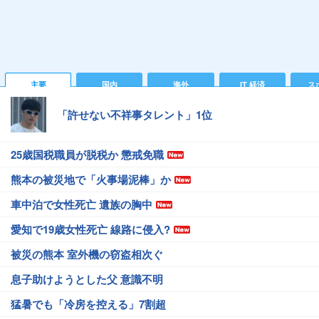
主要
国内
海外
IT 経済
ス
「許せない不祥事タレント」1位
25歳国税職員が脱税か 懲戒免職
熊本の被災地で「火事場泥棒」か
車中泊で女性死亡 遺族の胸中
愛知で19歳女性死亡 線路に侵入?
被災の熊本 室外機の窃盗相次ぐ
息子助けようとした父 意識不明
猛暑でも「冷房を控える」7割超