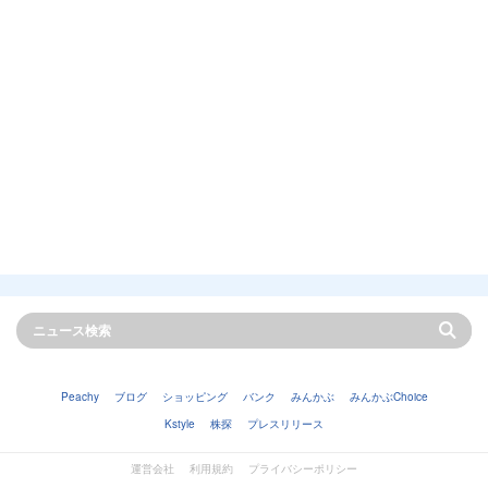
Peachy
ブログ
ショッピング
バンク
みんかぶ
みんかぶChoice
Kstyle
株探
プレスリリース
運営会社
利用規約
プライバシーポリシー