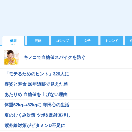
健康
芸能
ゴシップ
女子
トレンド
Y
キノコで血糖値スパイクを防ぐ
「モテるためのヒント」326人に
容姿と寿命 28年追跡で見えた差
あたりめ 血糖値を上げない理由
体重62kg→82kgに 寺田心の生活
夏のむくみ対策 ツボ&反射区押し
紫外線対策がビタミンD不足に