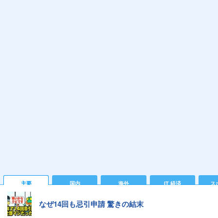
主要
国内
海外
IT 経済
ス
なぜ14回も忌引申請 驚きの結末