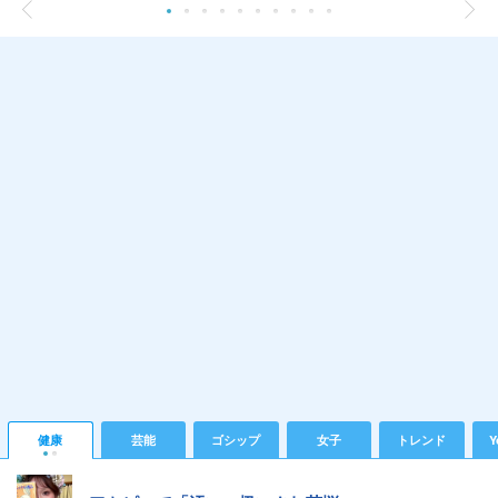
健康
芸能
ゴシップ
女子
トレンド
Y