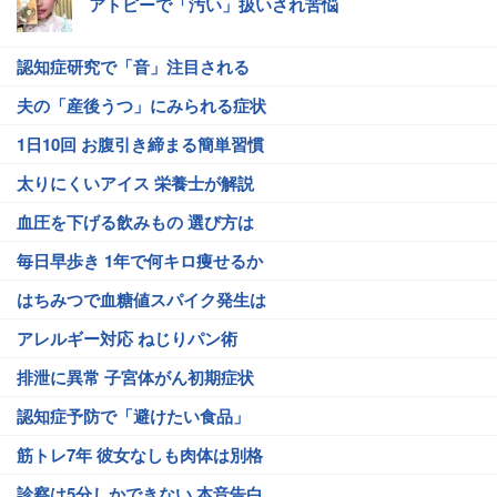
アトピーで「汚い」扱いされ苦悩
認知症研究で「音」注目される
夫の「産後うつ」にみられる症状
1日10回 お腹引き締まる簡単習慣
太りにくいアイス 栄養士が解説
血圧を下げる飲みもの 選び方は
毎日早歩き 1年で何キロ痩せるか
はちみつで血糖値スパイク発生は
アレルギー対応 ねじりパン術
排泄に異常 子宮体がん初期症状
認知症予防で「避けたい食品」
筋トレ7年 彼女なしも肉体は別格
診察は5分しかできない 本音告白