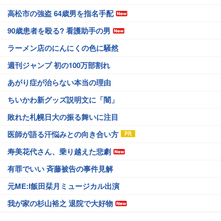
高松市の強盗 64歳男を指名手配
90歳患者を殴る? 看護助手の男
ラーメン店のにんにくの色に騒然
週刊ジャンプ 初の100万部割れ
あがり症が治らない本当の理由
ちいかわ新グッズ説明文に「闇」
敗れた札幌日大の振る舞いに注目
医師が語る汗悩みとの向き合い方
寿美花代さん、乗り越えた悲劇
有罪でいい 斉藤被告の事件見解
元ME:I飯田栞月ミュージカル出演
我が家の杉山裕之 退院で大好物