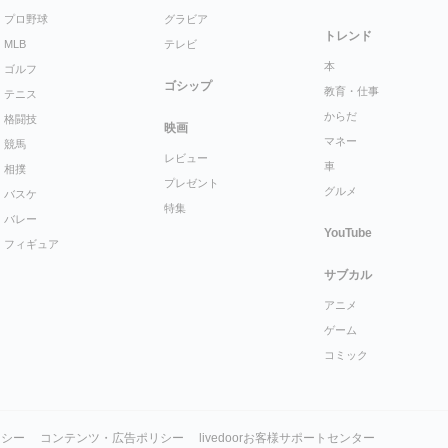
プロ野球
グラビア
トレンド
MLB
テレビ
本
ゴルフ
ゴシップ
教育・仕事
テニス
からだ
格闘技
映画
マネー
競馬
レビュー
車
相撲
プレゼント
グルメ
バスケ
特集
バレー
YouTube
フィギュア
サブカル
アニメ
ゲーム
コミック
リシー
コンテンツ・広告ポリシー
livedoorお客様サポートセンター