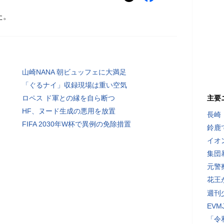
た。
山崎NANA 朝ビュッフェに大満足
「ぐるナイ」収録現場は重い空気
ロペス ド軍との縁を自ら断つ
主要
HF、ヌード生成の悪用を放置
長崎
FIFA 2030年W杯で異例の免除措置
鈴鹿
イオ
集団
元警
花王
週刊
EV
「令