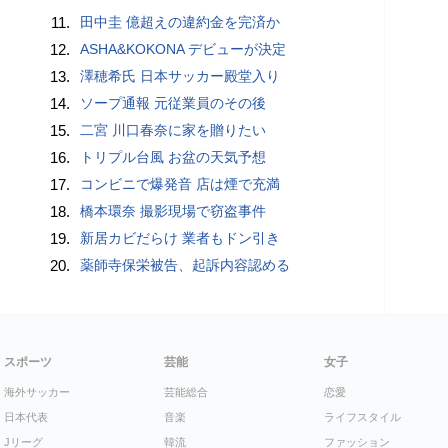
11.
田中圭 億超えの違約金を完済か
12.
ASHA&KOKONA デビューが決定
13.
澤穂希氏 日本サッカー殿堂入り
14.
ソープ通報 元従業員のその後
15.
二宮 川口春奈に家を贈りたい
16.
トリプル台風 お盆の天気予想
17.
コンビニで爆発音 店は煙で充満
18.
橋本環奈 撮影現場で窃盗事件
19.
新居カビだらけ 業者もドン引き
20.
薬師寺保栄被告、起訴内容認める
スポーツ
芸能
女子
海外サッカー
芸能総合
恋愛
日本代表
音楽
ライフスタイル
Jリーグ
韓流
ファッション