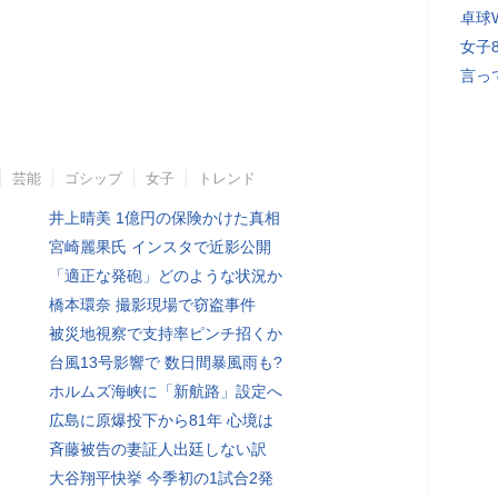
卓球
女子
言っ
芸能
ゴシップ
女子
トレンド
井上晴美 1億円の保険かけた真相
宮崎麗果氏 インスタで近影公開
「適正な発砲」どのような状況か
橋本環奈 撮影現場で窃盗事件
被災地視察で支持率ピンチ招くか
台風13号影響で 数日間暴風雨も?
ホルムズ海峡に「新航路」設定へ
広島に原爆投下から81年 心境は
斉藤被告の妻証人出廷しない訳
大谷翔平快挙 今季初の1試合2発