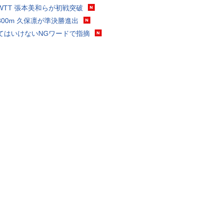
WTT 張本美和らが初戦突破
800m 久保凛が準決勝進出
てはいけないNGワードで指摘