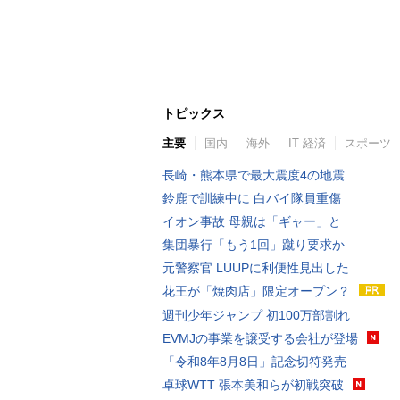
トピックス
主要
国内
海外
IT 経済
スポーツ
長崎・熊本県で最大震度4の地震
鈴鹿で訓練中に 白バイ隊員重傷
イオン事故 母親は「ギャー」と
集団暴行「もう1回」蹴り要求か
元警察官 LUUPに利便性見出した
花王が「焼肉店」限定オープン？
週刊少年ジャンプ 初100万部割れ
EVMJの事業を譲受する会社が登場
「令和8年8月8日」記念切符発売
卓球WTT 張本美和らが初戦突破