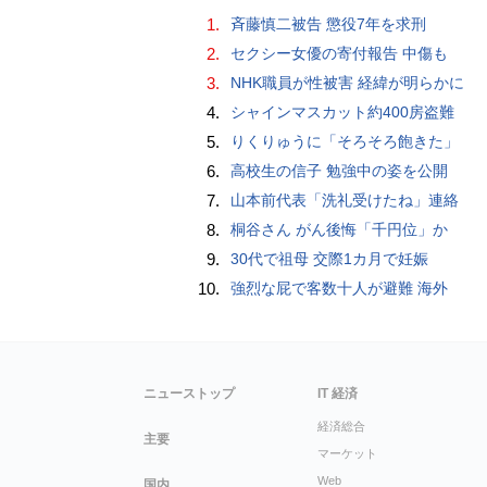
1.
斉藤慎二被告 懲役7年を求刑
2.
セクシー女優の寄付報告 中傷も
3.
NHK職員が性被害 経緯が明らかに
4.
シャインマスカット約400房盗難
5.
りくりゅうに「そろそろ飽きた」
6.
高校生の信子 勉強中の姿を公開
7.
山本前代表「洗礼受けたね」連絡
8.
桐谷さん がん後悔「千円位」か
9.
30代で祖母 交際1カ月で妊娠
10.
強烈な屁で客数十人が避難 海外
ニューストップ
IT 経済
経済総合
主要
マーケット
Web
国内