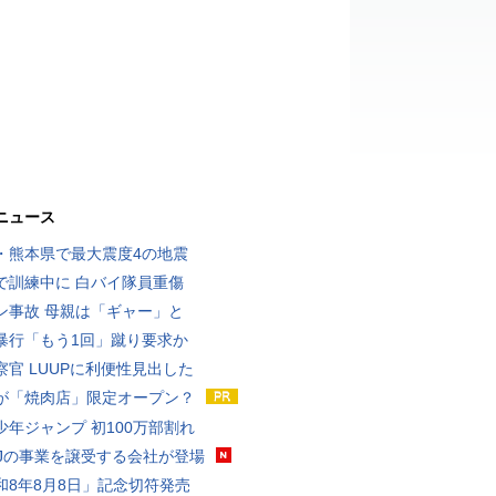
ニュース
・熊本県で最大震度4の地震
で訓練中に 白バイ隊員重傷
ン事故 母親は「ギャー」と
暴行「もう1回」蹴り要求か
察官 LUUPに利便性見出した
が「焼肉店」限定オープン？
少年ジャンプ 初100万部割れ
MJの事業を譲受する会社が登場
和8年8月8日」記念切符発売