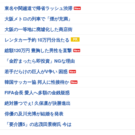
東名や関越道で帰省ラッシュ渋滞
大阪メトロの列車で「煙が充満」
大阪の一等地に廃墟化した商店街
レンタカー予約 10万円分当たる
総額120万円 豊胸した男性を直撃
「金貯まったら即投資」NGな理由
若手だらけの巨人がV争い 困惑
韓国サッカー協 邦人に性接待か
FIFA会長 愛人へ多額の金銭疑惑
絶対勝つでぇ! 久保凛が決勝進出
俳優の及川光博が結婚を発表
「要介護5」の志茂田景樹氏 今は