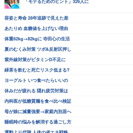
「モテるためのヒント」326人に
容姿と寿命 28年追跡で見えた差
あたりめ 血糖値を上げない理由
体重62kg→82kgに 寺田心の生活
夏のむくみ対策 ツボ&反射区押し
紫外線対策がビタミンD不足に
緑茶を飲むと死亡リスク低まる?
ヨーグルト いつ食べたらいいの
休みだが疲れる 隠れ疲労対策は
内科医が低糖質麺を食べ比べ検証
母が娘に減量強要→家庭内別居へ
睡眠時の悩みを解消する過ごし方
運動より代謝 人体の省エネ戦略