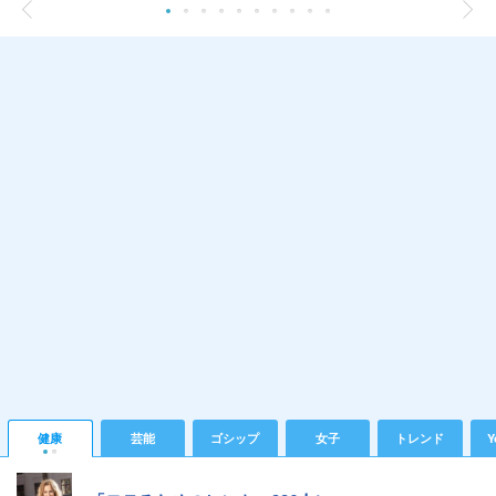
健康
芸能
ゴシップ
女子
トレンド
Y