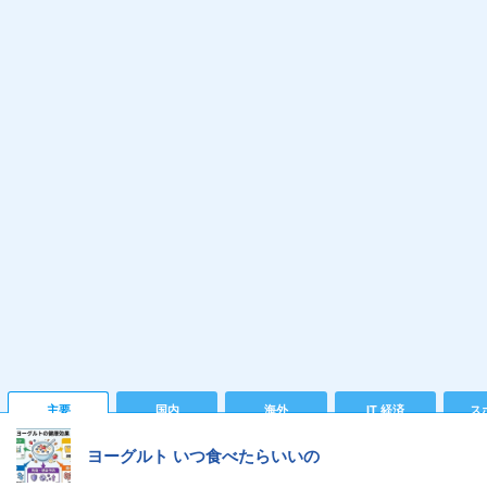
主要
国内
海外
IT 経済
ス
ヨーグルト いつ食べたらいいの