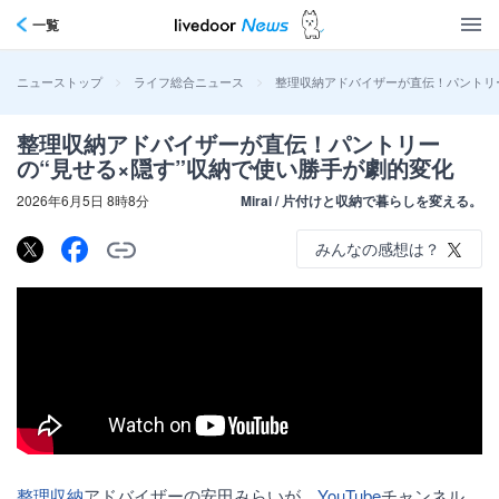
一覧
>
>
整理収納アドバイザーが直伝！パントリー
ニューストップ
ライフ総合ニュース
整理収納アドバイザーが直伝！パントリー
の“見せる×隠す”収納で使い勝手が劇的変化
2026年6月5日 8時8分
Mirai / 片付けと収納で暮らしを変える。
みんなの感想は？
整理収納
アドバイザーの安田みらいが、
YouTube
チャンネル