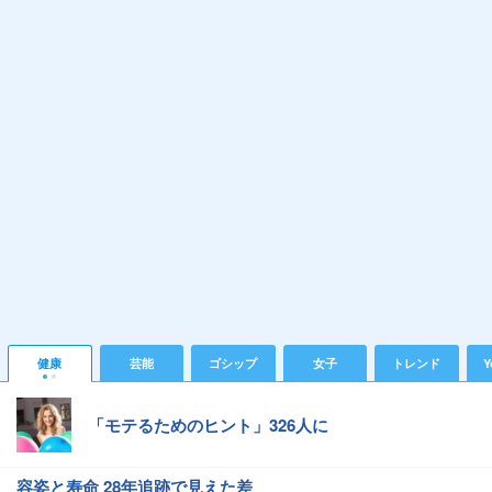
健康
芸能
ゴシップ
女子
トレンド
Y
「モテるためのヒント」326人に
容姿と寿命 28年追跡で見えた差