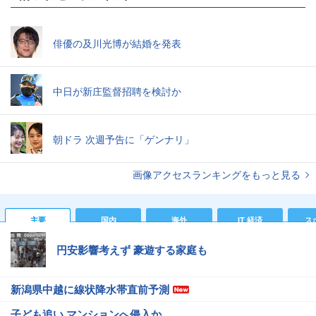
俳優の及川光博が結婚を発表
中日が新庄監督招聘を検討か
朝ドラ 次週予告に「ゲンナリ」
画像アクセスランキングをもっと見る
主要
国内
海外
IT 経済
ス
円安影響考えず 豪遊する家庭も
新潟県中越に線状降水帯直前予測
子ども追い マンションへ侵入か