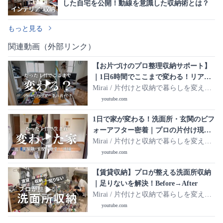
した自宅を公開！動線を意識した収納術とは？
もっと見る
関連動画（外部リンク）
【お片づけのプロ整理収納サポート】
｜1日6時間でここまで変わる！リアル
お片づけ現場密着
Mirai / 片付けと収納で暮らしを変え
る。
youtube.com
1日で家が変わる！洗面所・玄関のビフ
ォーアフター密着｜プロの片付け現
場・後編
Mirai / 片付けと収納で暮らしを変え
る。
youtube.com
【賃貸収納】プロが整える洗面所収納
｜足りないを解決！Before→After
Mirai / 片付けと収納で暮らしを変え
る。
youtube.com