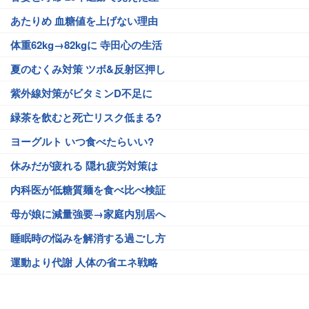
あたりめ 血糖値を上げない理由
体重62kg→82kgに 寺田心の生活
夏のむくみ対策 ツボ&反射区押し
紫外線対策がビタミンD不足に
緑茶を飲むと死亡リスク低まる?
ヨーグルト いつ食べたらいい?
休みだが疲れる 隠れ疲労対策は
内科医が低糖質麺を食べ比べ検証
母が娘に減量強要→家庭内別居へ
睡眠時の悩みを解消する過ごし方
運動より代謝 人体の省エネ戦略