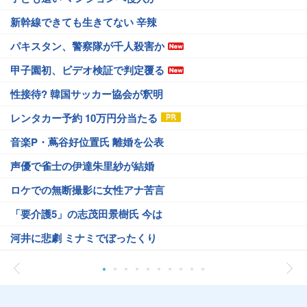
新幹線できても生きてない 辛辣
パキスタン、警察隊が千人殺害か
甲子園初、ビデオ検証で判定覆る
性接待? 韓国サッカー協会が釈明
レンタカー予約 10万円分当たる
音楽P・蔦谷好位置氏 離婚を公表
声優で雀士の伊達朱里紗が結婚
ロケでの無断撮影に女性アナ苦言
「要介護5」の志茂田景樹氏 今は
河井に悲劇 ミナミでぼったくり