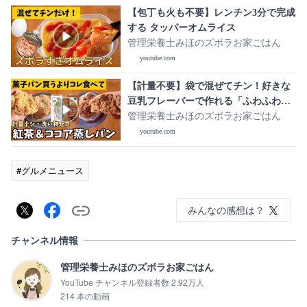
【包丁も火も不要】レンチン3分で完成
する タッパーオムライス
管理栄養士みほのズボラお家ごはん
youtube.com
【計量不要】袋で混ぜてチン！好きな
豆乳フレーバーで作れる「ふわふわ豆
乳蒸しパン」紅茶＆ココアバージョン
管理栄養士みほのズボラお家ごはん
youtube.com
#グルメニュース
みんなの感想は？
チャンネル情報
管理栄養士みほのズボラお家ごはん
YouTube チャンネル登録者数 2.92万人
214 本の動画