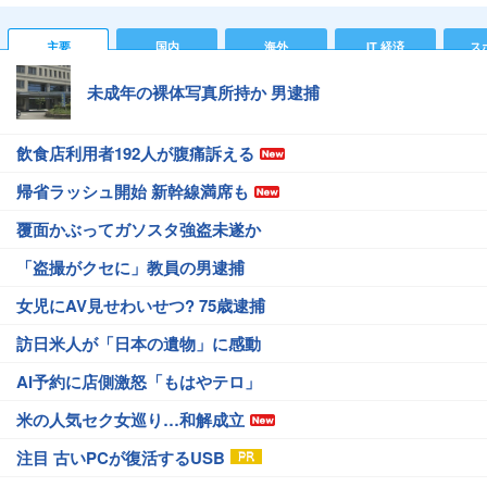
主要
国内
海外
IT 経済
ス
未成年の裸体写真所持か 男逮捕
飲食店利用者192人が腹痛訴える
帰省ラッシュ開始 新幹線満席も
覆面かぶってガソスタ強盗未遂か
「盗撮がクセに」教員の男逮捕
女児にAV見せわいせつ? 75歳逮捕
訪日米人が「日本の遺物」に感動
AI予約に店側激怒「もはやテロ」
米の人気セク女巡り…和解成立
注目 古いPCが復活するUSB