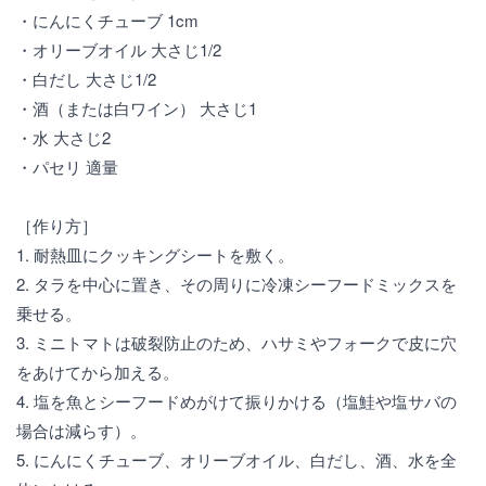
・にんにくチューブ 1cm
・オリーブオイル 大さじ1/2
・白だし 大さじ1/2
・酒（または白ワイン） 大さじ1
・水 大さじ2
・パセリ 適量
［作り方］
1. 耐熱皿にクッキングシートを敷く。
2. タラを中心に置き、その周りに冷凍シーフードミックスを
乗せる。
3. ミニトマトは破裂防止のため、ハサミやフォークで皮に穴
をあけてから加える。
4. 塩を魚とシーフードめがけて振りかける（塩鮭や塩サバの
場合は減らす）。
5. にんにくチューブ、オリーブオイル、白だし、酒、水を全