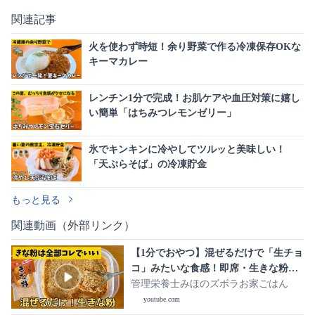
関連記事
火を使わず時短！余り野菜で作る冷凍保存OKな
キーマカレー
レンチン1分で完成！お肌ケアや血圧対策に嬉し
い簡単「はちみつレモンゼリー」
氷でキンキンに冷やしてツルッと美味しい！
「天ぷらそば」の冷凍貯金
もっと見る
関連動画（外部リンク）
【1分でおやつ】混ぜるだけで「生チョ
コ」みたいな食感！即席・生きな粉の
作り方
管理栄養士みほのズボラお家ごはん
youtube.com