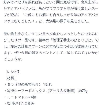
好みでパセリを振ればあっという間に完成です。出来上がっ
たアクアパッツァは、魚がフワフワで旨味が溶け出したスー
プが絶品。「ご飯にもお酒にも合うしっかり味のアクアパッ
ツァになりました！」と、大満足の様子を見せました。
洗い物も少なく、忙しい日の夕食やちょっとしたおつまみに
ぴったりの一品です。後半の「管理栄養士のひとりごと」で
は、愛用の計量スプーンに関する役立つ小話も披露されてい
ます。ぜひ今日の献立のヒントとして、試してみてはいかが
でしょうか。
【レシピ】
［材料］
・タラ（他の魚でも可） 1切れ
・冷凍シーフードミックス（アサリ入り推奨） 約70g
・ミニトマト 3～4個
・塩 小さじ1つまみ