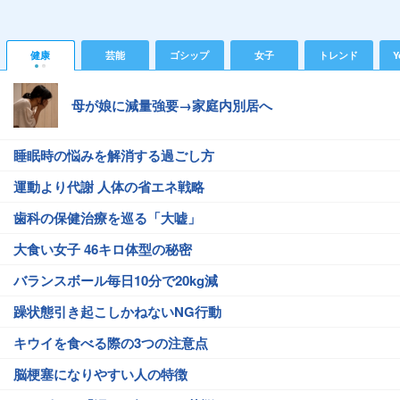
健康
芸能
ゴシップ
女子
トレンド
Y
母が娘に減量強要→家庭内別居へ
睡眠時の悩みを解消する過ごし方
運動より代謝 人体の省エネ戦略
歯科の保健治療を巡る「大嘘」
大食い女子 46キロ体型の秘密
バランスボール毎日10分で20kg減
躁状態引き起こしかねないNG行動
キウイを食べる際の3つの注意点
脳梗塞になりやすい人の特徴