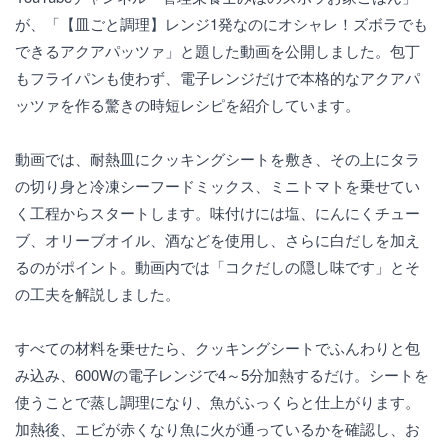
が、「【皿ごと調理】レンジ1発なのにオシャレ！ズボラでも
できるアクアパッツァ」と題した動画を公開しました。包丁
もフライパンも使わず、電子レンジだけで本格的なアクアパ
ッツァを作る驚きの時短レシピを紹介しています。
動画では、耐熱皿にクッキングシートを敷き、その上にタラ
の切り身と冷凍シーフードミックス、ミニトマトを乗せてい
く工程からスタートします。味付けには塩、にんにくチュー
ブ、オリーブオイル、酒などを使用し、さらに白だしを加え
るのがポイント。動画内では「コクだしの隠し味です」とそ
の工夫を解説しました。
すべての材料を乗せたら、クッキングシートでふんわりと包
み込み、600Wの電子レンジで4～5分加熱するだけ。シートを
使うことで蒸し調理になり、魚がふっくらと仕上がります。
加熱後、エビが赤くなり魚に火が通っているかを確認し、お