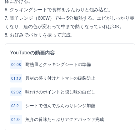
体にかける。
6. クッキングシートで食材をふんわりと包み込む。
7. 電子レンジ（600W）で4～5分加熱する。エビがしっかり赤
くなり、魚の色が変わって中まで熱くなっていればOK。
8. お好みでパセリを振って完成。
YouTubeの動画内容
耐熱皿とクッキングシートの準備
00:08
具材の盛り付けとトマトの破裂防止
01:13
味付けのポイントと隠し味の白だし
02:32
シートで包んでふんわりレンジ加熱
03:21
魚介の旨味たっぷりアクアパッツァ完成
04:34