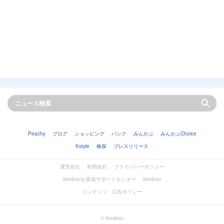
Peachy
ブログ
ショッピング
バンク
みんかぶ
みんかぶChoice
Kstyle
株探
プレスリリース
運営会社
利用規約
プライバシーポリシー
livedoorお客様サポートセンター
livedoor
コンテンツ・広告ポリシー
© livedoor