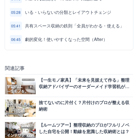
いる・いらないの分類とレイアウトチェンジ
05:28
共有スペース収納の鉄則「全員がわかる・使える」
05:41
劇的変化！使いやすくなった空間（After）
06:45
関連記事
【一生モノ家具】「未来を見据えて作る」整理
収納アドバイザーのオーダーメイド学習机が真
似したい
捨てないのに片付く？片付けのプロが整える収
納術
【ルームツアー】整理収納のプロがフルリノベ
した自宅を公開！動線を意識した収納術とは？