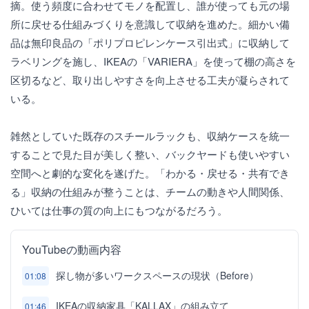
摘。使う頻度に合わせてモノを配置し、誰が使っても元の場
所に戻せる仕組みづくりを意識して収納を進めた。細かい備
品は無印良品の「ポリプロピレンケース引出式」に収納して
ラベリングを施し、IKEAの「VARIERA」を使って棚の高さを
区切るなど、取り出しやすさを向上させる工夫が凝らされて
いる。
雑然としていた既存のスチールラックも、収納ケースを統一
することで見た目が美しく整い、バックヤードも使いやすい
空間へと劇的な変化を遂げた。「わかる・戻せる・共有でき
る」収納の仕組みが整うことは、チームの動きや人間関係、
ひいては仕事の質の向上にもつながるだろう。
YouTubeの動画内容
探し物が多いワークスペースの現状（Before）
01:08
IKEAの収納家具「KALLAX」の組み立て
01:46