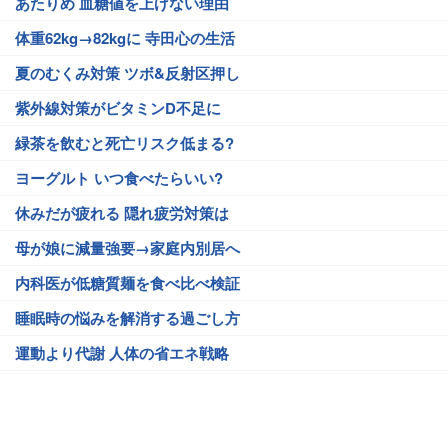
あたりめ 血糖値を上げない理由
体重62kg→82kgに 寺田心の生活
夏のむくみ対策 ツボ&反射区押し
紫外線対策がビタミンD不足に
緑茶を飲むと死亡リスク低まる?
ヨーグルト いつ食べたらいい?
休みだが疲れる 隠れ疲労対策は
母が娘に減量強要→家庭内別居へ
内科医が低糖質麺を食べ比べ検証
睡眠時の悩みを解消する過ごし方
運動より代謝 人体の省エネ戦略