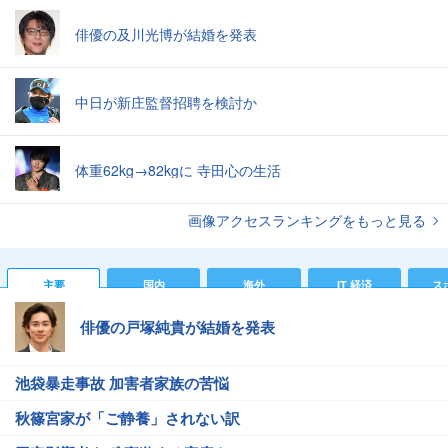
俳優の及川光博が結婚を発表
中日が新庄監督招聘を検討か
体重62kg→82kgに 寺田心の生活
画像アクセスランキングをもっと見る
主要
国内
海外
IT 経済
ス
俳優の戸塚純貴が結婚を発表
池袋暴走事故 加害者家族の苦悩
秋篠宮家が「ご静養」されない訳