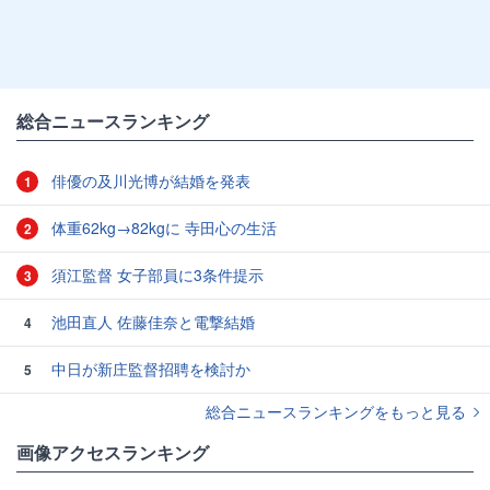
総合ニュースランキング
俳優の及川光博が結婚を発表
1
体重62kg→82kgに 寺田心の生活
2
須江監督 女子部員に3条件提示
3
池田直人 佐藤佳奈と電撃結婚
4
中日が新庄監督招聘を検討か
5
総合ニュースランキングをもっと見る
画像アクセスランキング