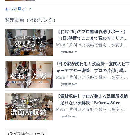
もっと見る
関連動画（外部リンク）
【お片づけのプロ整理収納サポート】
｜1日6時間でここまで変わる！リアル
お片づけ現場密着
Mirai / 片付けと収納で暮らしを変え
る。
youtube.com
1日で家が変わる！洗面所・玄関のビフ
ォーアフター密着｜プロの片付け現
場・後編
Mirai / 片付けと収納で暮らしを変え
る。
youtube.com
【賃貸収納】プロが整える洗面所収納
｜足りないを解決！Before→After
Mirai / 片付けと収納で暮らしを変え
る。
youtube.com
#ライフ総合ニュース