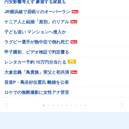
円安影響考えず 豪遊する家庭も
JR横浜線で居眠りのオーバーラン
ケニア人と結婚「差別」のリアル
子ども追い マンションへ侵入か
ラグビー選手が熱中症で倒れ死亡
甲子園初、ビデオ検証で判定覆る
レンタカー予約 10万円分当たる
大倉忠義「鳥貴族」実父と初共演
音楽P・蔦谷好位置氏 離婚を公表
ロケでの無断撮影に女性アナ苦言