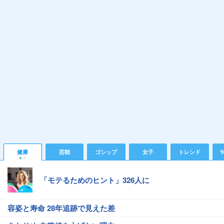
健康
芸能
ゴシップ
女子
トレンド
Y
「モテるためのヒント」326人に
容姿と寿命 28年追跡で見えた差