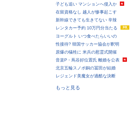
子ども追い マンションへ侵入か
在留資格なし 越人が惨事起こす
新幹線できても生きてない 辛辣
レンタカー予約 10万円分当たる
ヨーグルト いつ食べたらいいの
性接待? 韓国サッカー協会が釈明
原爆の犠牲に 米兵の慰霊式開催
音楽P・蔦谷好位置氏 離婚を公表
北京五輪スノボ銅の冨田が結婚
レジェンド美魔女が過酷な決断
もっと見る