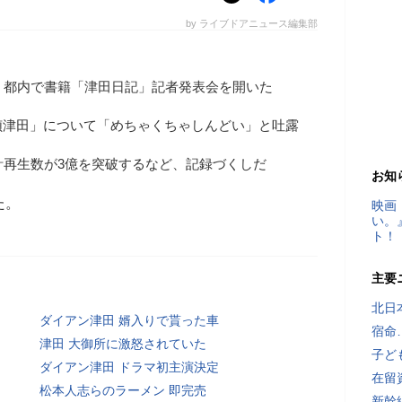
by ライブドアニュース編集部
、都内で書籍「津田日記」記者発表会を開いた
偵津田」について「めちゃくちゃしんどい」と吐露
累計再生数が3億を突破するなど、記録づくしだ
お知
た。
映画
い。
ト！
主要
北日
ダイアン津田 婿入りで貰った車
宿命
津田 大御所に激怒されていた
子ど
ダイアン津田 ドラマ初主演決定
在留
松本人志らのラーメン 即完売
新幹