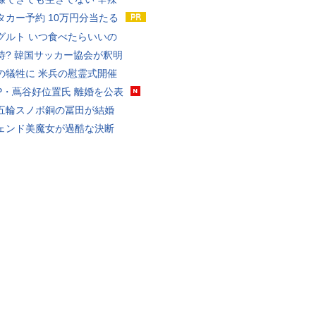
タカー予約 10万円分当たる
グルト いつ食べたらいいの
待? 韓国サッカー協会が釈明
の犠牲に 米兵の慰霊式開催
P・蔦谷好位置氏 離婚を公表
五輪スノボ銅の冨田が結婚
ェンド美魔女が過酷な決断