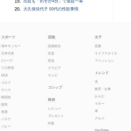
19.
出廷も「わずか4分」で退廷一幕
20.
大久保佳代子 50代の性欲事情
スポーツ
芸能
女子
海外サッカー
芸能総合
恋愛
日本代表
音楽
ライフスタイル
Jリーグ
韓流
ファッション
プロ野球
グラビア
トレンド
MLB
テレビ
本
ゴルフ
ゴシップ
教育・仕事
テニス
からだ
格闘技
映画
マネー
競馬
レビュー
車
相撲
プレゼント
グルメ
バスケ
特集
バレー
YouTube