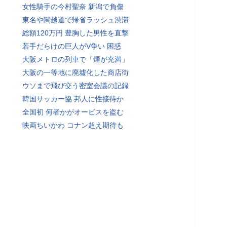
女性騎手の今村聖奈 新潟で負傷
東名や関越道で帰省ラッシュ渋滞
総額120万円 豊胸した男性を直撃
若手だらけの巨人がV争い 困惑
大阪メトロの列車で「煙が充満」
大阪の一等地に廃墟化した商店街
ウソまで飛び交う密室会議の記録
韓国サッカー協 邦人に性接待か
全国初 何者かがオービスを盗む
映画ちいかわ コナン超え期待も