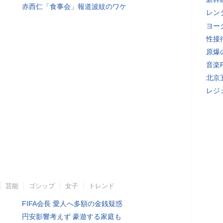
赤西仁「食事会」報道波紋のワケ
レン
ヨー
性接
原爆
音楽
北京
レジ
芸能
ゴシップ
女子
トレンド
FIFA会長 愛人へ多額の金銭疑惑
円安影響考えず 豪遊する家庭も