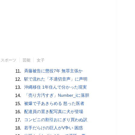
スポーツ
芸能
女子
11.
斉藤被告に懲役7年 無罪主張か
12.
駅で流れた「不適切音声」に声明
13.
沖縄移住 1年住んで分かった現実
14.
「売り方汚すぎ」Number_iに落胆
15.
被爆で子あきらめる 怒った医者
16.
配達員の置き配写真に犬が登場
17.
コンビニの割引おにぎり買わぬ訳
18.
若手だらけの巨人がV争い 困惑