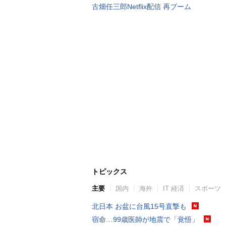
古畑任三郎Netflix配信 再ブーム
トピックス
主要
国内
海外
IT 経済
スポーツ
北日本 お盆に台風15号直撃も
宿命…99歳医師が地震で「覚悟」