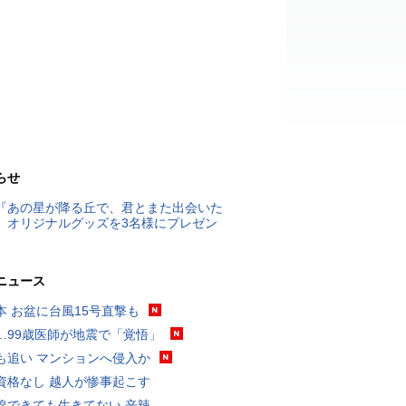
らせ
『あの星が降る丘で、君とまた出会いた
』オリジナルグッズを3名様にプレゼン
ニュース
本 お盆に台風15号直撃も
…99歳医師が地震で「覚悟」
も追い マンションへ侵入か
資格なし 越人が惨事起こす
線できても生きてない 辛辣