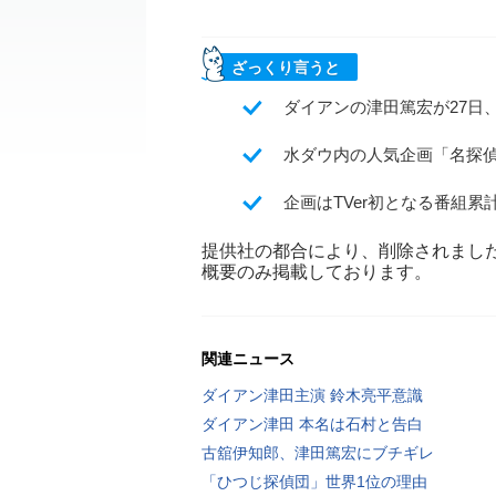
ざっくり言うと
ダイアンの津田篤宏が27日
水ダウ内の人気企画「名探
企画はTVer初となる番組
提供社の都合により、削除されまし
概要のみ掲載しております。
関連ニュース
ダイアン津田主演 鈴木亮平意識
ダイアン津田 本名は石村と告白
古舘伊知郎、津田篤宏にブチギレ
「ひつじ探偵団」世界1位の理由