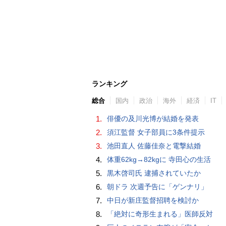
ランキング
総合
国内
政治
海外
経済
IT
1.
俳優の及川光博が結婚を発表
2.
須江監督 女子部員に3条件提示
3.
池田直人 佐藤佳奈と電撃結婚
4.
体重62kg→82kgに 寺田心の生活
5.
黒木啓司氏 逮捕されていたか
6.
朝ドラ 次週予告に「ゲンナリ」
7.
中日が新庄監督招聘を検討か
8.
「絶対に奇形生まれる」医師反対