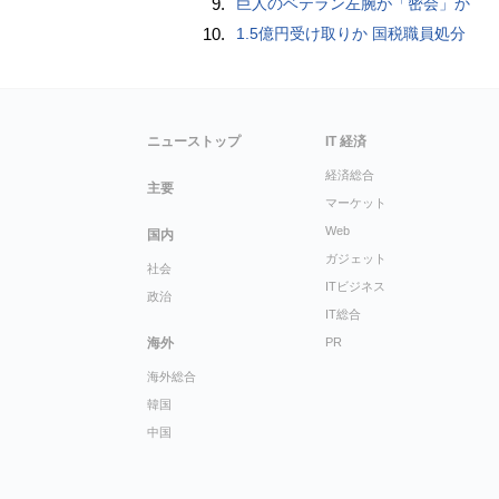
9.
巨人のベテラン左腕が「密会」か
10.
1.5億円受け取りか 国税職員処分
ニューストップ
IT 経済
経済総合
主要
マーケット
Web
国内
ガジェット
社会
ITビジネス
政治
IT総合
海外
PR
海外総合
韓国
中国